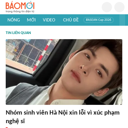
NÓNG
MỚI
VIDEO
CHỦ ĐỀ
#ASEAN Cup 2026
#Trí tuệ nhân tạo
#Mỹ - Iran
#Khám phá Việt Nam
TIN LIÊN QUAN
#Khám phá thế giới
Nhóm sinh viên Hà Nội xin lỗi vì xúc phạm
nghệ sĩ