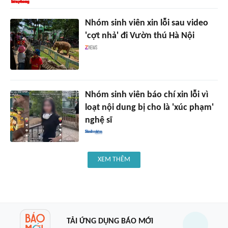
Nhóm sinh viên xin lỗi sau video
'cợt nhả' đi Vườn thú Hà Nội
Nhóm sinh viên báo chí xin lỗi vì
loạt nội dung bị cho là 'xúc phạm'
nghệ sĩ
XEM THÊM
TẢI ỨNG DỤNG BÁO MỚI