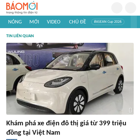
NÓNG
MỚI
VIDEO
CHỦ ĐỀ
#ASEAN Cup 2026
#Trí tuệ nhân tạo
#Mỹ - Iran
#Khám phá Việt Nam
TIN LIÊN QUAN
#Khám phá thế giới
Khám phá xe điện đô thị giá từ 399 triệu
đồng tại Việt Nam