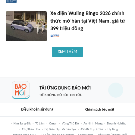
Xe điện Wuling Bingo 2026 chính
thức mở bán tại Việt Nam, giá từ
399 triệu đồng
XEM THÊM
TẢI ỨNG DỤNG BÁO MỚI
ĐỂ KHÔNG BỎ SÓT TIN TỨC
Điều khoản sử dụng
Chính sách bảo mật
Kim Sang-Sik
Tô Lâm
Oman
Vùng Thủ Đô
An Ninh Mạng
Doanh Nghiệp
Chợ Biên Hòa
Bộ Giáo Dục Và Đào Tạo
ASEAN Cup 2026
Hạ Tầng