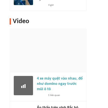
4 giờ
Video
4 xe máy quệt vào nhau, đổ
như domino ngay trước
mũi ô tô
1
liên quan
Áp thấp trên vịnh Bắc bộ