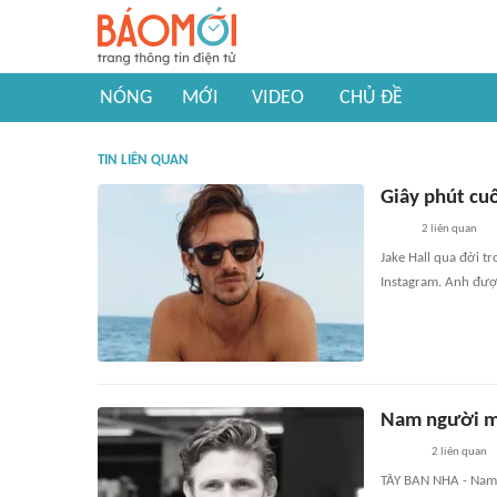
NÓNG
MỚI
VIDEO
CHỦ ĐỀ
TIN LIÊN QUAN
Giây phút cuố
2
liên quan
Jake Hall qua đời tr
Instagram. Anh đượ
Nam người mẫ
2
liên quan
TÂY BAN NHA - Nam n