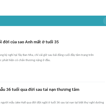
i đời của sao Anh mất ở tuổi 35
ong kỳ nghỉ tại Tây Ban Nha, chỉ vài giờ sau bài đăng cuối đầy tâm trạng trên
c phát hiện có chấn thương nặng ở đầu.
u 36 tuổi qua đời sau tai nạn thương tâm
gười mẫu Jake Hall qua đời đột ngột ở tuổi 36 sau tai nạn tại biệt thự nghỉ dưỡng