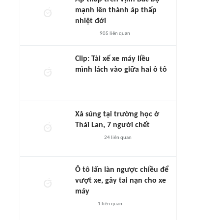
mạnh lên thành áp thấp
nhiệt đới
905
liên quan
Clip: Tài xế xe máy liều
mình lách vào giữa hai ô tô
Xả súng tại trường học ở
Thái Lan, 7 người chết
24
liên quan
Ô tô lấn làn ngược chiều để
vượt xe, gây tai nạn cho xe
máy
1
liên quan