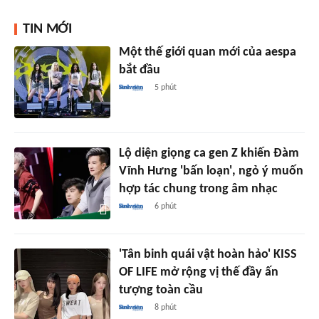
TIN MỚI
Một thế giới quan mới của aespa
bắt đầu
5 phút
Lộ diện giọng ca gen Z khiến Đàm
Vĩnh Hưng 'bấn loạn', ngỏ ý muốn
hợp tác chung trong âm nhạc
6 phút
'Tân binh quái vật hoàn hảo' KISS
OF LIFE mở rộng vị thế đầy ấn
tượng toàn cầu
8 phút