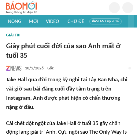
NÓNG
MỚI
VIDEO
CHỦ ĐỀ
#ASEAN Cup 2026
#Trí tuệ nhân tạo
#Mỹ - Iran
#Khám phá Việt Nam
GIẢI TRÍ
#Khám phá thế giới
Giây phút cuối đời của sao Anh mất ở
tuổi 35
10/5/2026
Gốc
Jake Hall qua đời trong kỳ nghỉ tại Tây Ban Nha, chỉ
vài giờ sau bài đăng cuối đầy tâm trạng trên
Instagram. Anh được phát hiện có chấn thương
nặng ở đầu.
Cái chết đột ngột của Jake Hall ở tuổi 35 gây chấn
động làng giải trí Anh. Cựu ngôi sao
The Only Way Is