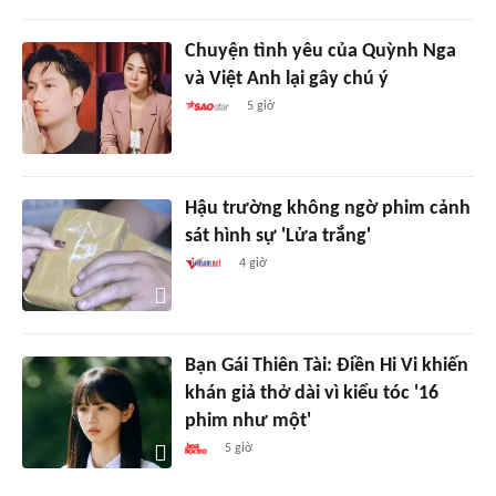
Chuyện tình yêu của Quỳnh Nga
và Việt Anh lại gây chú ý
5 giờ
Hậu trường không ngờ phim cảnh
sát hình sự 'Lửa trắng'
4 giờ
Bạn Gái Thiên Tài: Điền Hi Vi khiến
khán giả thở dài vì kiểu tóc '16
phim như một'
5 giờ