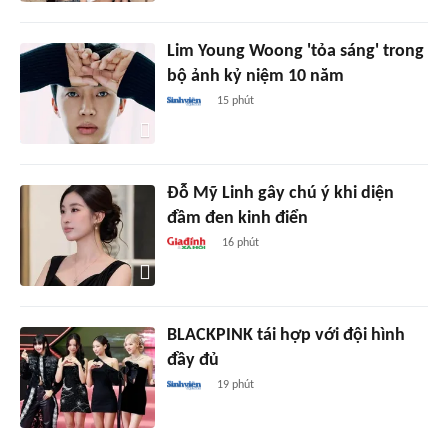
Lim Young Woong 'tỏa sáng' trong
bộ ảnh kỷ niệm 10 năm
15 phút
Đỗ Mỹ Linh gây chú ý khi diện
đầm đen kinh điển
16 phút
BLACKPINK tái hợp với đội hình
đầy đủ
19 phút