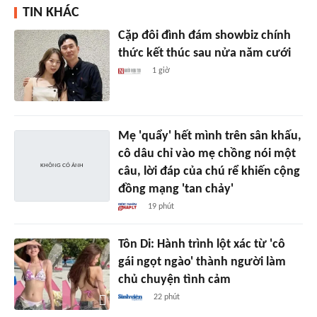
TIN KHÁC
Cặp đôi đình đám showbiz chính
thức kết thúc sau nửa năm cưới
1 giờ
Mẹ 'quẩy' hết mình trên sân khấu,
cô dâu chỉ vào mẹ chồng nói một
câu, lời đáp của chú rể khiến cộng
đồng mạng 'tan chảy'
19 phút
Tôn Di: Hành trình lột xác từ 'cô
gái ngọt ngào' thành người làm
chủ chuyện tình cảm
22 phút