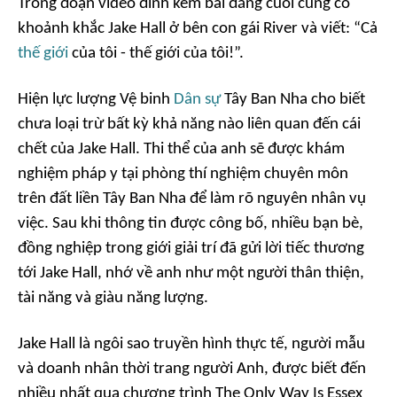
Trong đoạn video đính kèm bài đăng cuối cùng có
khoảnh khắc Jake Hall ở bên con gái River và viết: “Cả
thế giới
của tôi - thế giới của tôi!”.
Hiện lực lượng Vệ binh
Dân sự
Tây Ban Nha cho biết
chưa loại trừ bất kỳ khả năng nào liên quan đến cái
chết của Jake Hall. Thi thể của anh sẽ được khám
nghiệm pháp y tại phòng thí nghiệm chuyên môn
trên đất liền Tây Ban Nha để làm rõ nguyên nhân vụ
việc. Sau khi thông tin được công bố, nhiều bạn bè,
đồng nghiệp trong giới giải trí đã gửi lời tiếc thương
tới Jake Hall, nhớ về anh như một người thân thiện,
tài năng và giàu năng lượng.
Jake Hall là ngôi sao truyền hình thực tế, người mẫu
và doanh nhân thời trang người Anh, được biết đến
nhiều nhất qua chương trình
The Only Way Is Essex