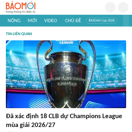
NÓNG
MỚI
VIDEO
CHỦ ĐỀ
#ASEAN Cup 2026
#Trí tuệ nhân tạo
#Mỹ - Iran
#Khám phá Việt Nam
TIN LIÊN QUAN
#Khám phá thế giới
Đã xác định 18 CLB dự Champions League
mùa giải 2026/27