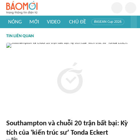
NÓNG
MỚI
VIDEO
CHỦ ĐỀ
#ASEAN Cup 2026
#Trí tuệ nhân tạo
#Mỹ - Iran
#Khám phá Việt Nam
TIN LIÊN QUAN
#Khám phá thế giới
Southampton và chuỗi 20 trận bất bại: Kỳ
tích của 'kiến trúc sư' Tonda Eckert