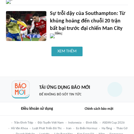
Sự trỗi dậy của Southampton: Từ
khủng hoảng đến chuỗi 20 trận
bất bại trước đại chiến Man City
XEM THÊM
TẢI ỨNG DỤNG BÁO MỚI
ĐỂ KHÔNG BỎ SÓT TIN TỨC
Điều khoản sử dụng
Chính sách bảo mật
Trần Đình Tiệp
Đội Tuyển Việt Nam
Indonesia
Đình Bắc
ASEAN Cup 2026
Hồ Văn Khoa
Luật Phát Triển Đô Thị
Iran
Eo Biển Hormuz
Hạ Tầng
Tháo Gỡ