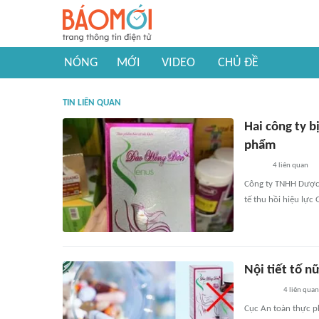
NÓNG
MỚI
VIDEO
CHỦ ĐỀ
TIN LIÊN QUAN
Hai công ty b
phẩm
4
liên quan
Công ty TNHH Dược 
tế thu hồi hiệu lực
Nội tiết tố n
4
liên quan
Cục An toàn thực p