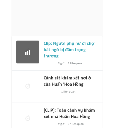
Clip: Người phụ nữ đi chợ
bất ngờ bị đâm trọng
thương
9 giờ
5
liên quan
Cảnh sát khám xét nơi ở
của Huấn 'Hoa Hồng'
1
liên quan
[CLIP]: Toàn cảnh vụ khám
xét nhà Huấn Hoa Hồng
9 giờ
37
liên quan