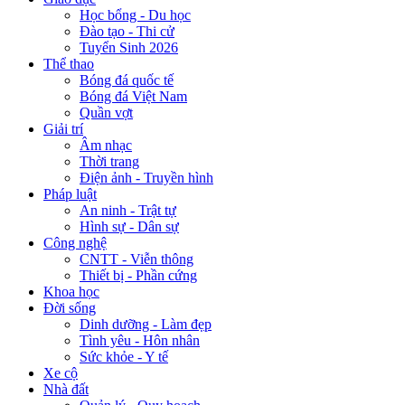
Học bổng - Du học
Đào tạo - Thi cử
Tuyển Sinh 2026
Thể thao
Bóng đá quốc tế
Bóng đá Việt Nam
Quần vợt
Giải trí
Âm nhạc
Thời trang
Điện ảnh - Truyền hình
Pháp luật
An ninh - Trật tự
Hình sự - Dân sự
Công nghệ
CNTT - Viễn thông
Thiết bị - Phần cứng
Khoa học
Đời sống
Dinh dưỡng - Làm đẹp
Tình yêu - Hôn nhân
Sức khỏe - Y tế
Xe cộ
Nhà đất