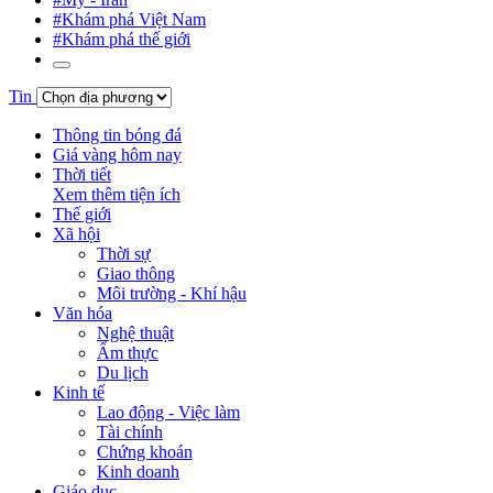
#Khám phá Việt Nam
#Khám phá thế giới
Tin
Thông tin bóng đá
Giá vàng hôm nay
Thời tiết
Xem thêm tiện ích
Thế giới
Xã hội
Thời sự
Giao thông
Môi trường - Khí hậu
Văn hóa
Nghệ thuật
Ẩm thực
Du lịch
Kinh tế
Lao động - Việc làm
Tài chính
Chứng khoán
Kinh doanh
Giáo dục