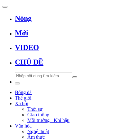
Nóng
Mới
VIDEO
CHỦ ĐỀ
Bóng đá
Thế giới
Xã hội
Thời sự
Giao thông
Môi trường - Khí hậu
Văn hóa
Nghệ thuật
Ẩm thực