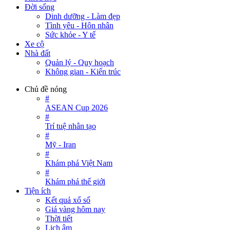
Đời sống
Dinh dưỡng - Làm đẹp
Tình yêu - Hôn nhân
Sức khỏe - Y tế
Xe cộ
Nhà đất
Quản lý - Quy hoạch
Không gian - Kiến trúc
Chủ đề nóng
#
ASEAN Cup 2026
#
Trí tuệ nhân tạo
#
Mỹ - Iran
#
Khám phá Việt Nam
#
Khám phá thế giới
Tiện ích
Kết quả xổ số
Giá vàng hôm nay
Thời tiết
Lịch âm