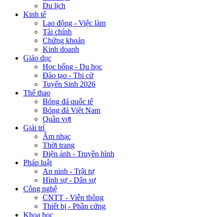
Du lịch
Kinh tế
Lao động - Việc làm
Tài chính
Chứng khoán
Kinh doanh
Giáo dục
Học bổng - Du học
Đào tạo - Thi cử
Tuyển Sinh 2026
Thể thao
Bóng đá quốc tế
Bóng đá Việt Nam
Quần vợt
Giải trí
Âm nhạc
Thời trang
Điện ảnh - Truyền hình
Pháp luật
An ninh - Trật tự
Hình sự - Dân sự
Công nghệ
CNTT - Viễn thông
Thiết bị - Phần cứng
Khoa học