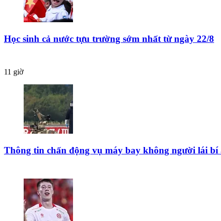
Học sinh cả nước tựu trường sớm nhất từ ngày 22/8
11 giờ
Thông tin chấn động vụ máy bay không người lái bí 