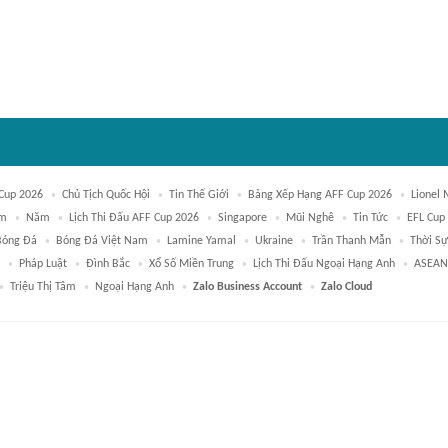
Cup 2026
Chủ Tịch Quốc Hội
Tin Thế Giới
Bảng Xếp Hạng AFF Cup 2026
Lionel 
am
Năm
Lịch Thi Đấu AFF Cup 2026
Singapore
Mũi Nghê
Tin Tức
EFL Cup
Bóng Đá
Bóng Đá Việt Nam
Lamine Yamal
Ukraine
Trần Thanh Mẫn
Thời Sự
Pháp Luật
Đình Bắc
Xổ Số Miền Trung
Lịch Thi Đấu Ngoại Hạng Anh
ASEAN
Triệu Thị Tâm
Ngoại Hạng Anh
Zalo Business Account
Zalo Cloud