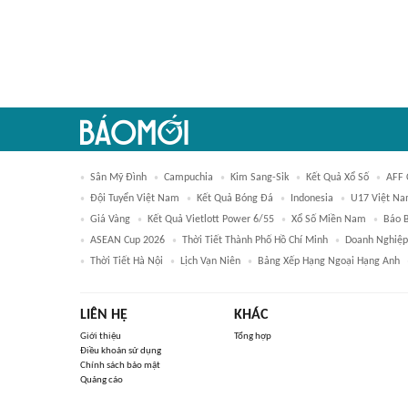
Sân Mỹ Đình
Campuchia
Kim Sang-Sik
Kết Quả Xổ Số
AFF 
Đội Tuyển Việt Nam
Kết Quả Bóng Đá
Indonesia
U17 Việt N
Giá Vàng
Kết Quả Vietlott Power 6/55
Xổ Số Miền Nam
Báo 
ASEAN Cup 2026
Thời Tiết Thành Phố Hồ Chí Minh
Doanh Nghiệp
Thời Tiết Hà Nội
Lịch Vạn Niên
Bảng Xếp Hạng Ngoại Hạng Anh
LIÊN HỆ
KHÁC
Giới thiệu
Tổng hợp
Điều khoản sử dụng
Chính sách bảo mật
Quảng cáo