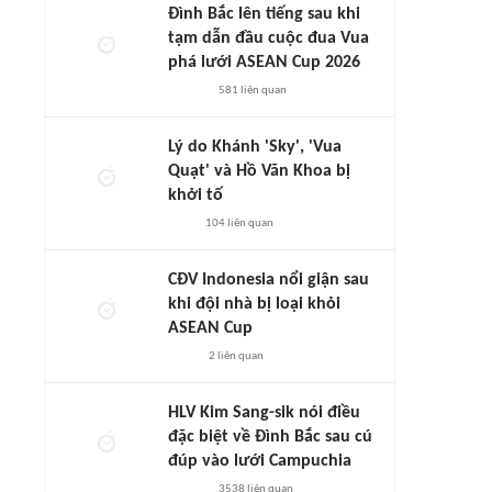
Đình Bắc lên tiếng sau khi
tạm dẫn đầu cuộc đua Vua
phá lưới ASEAN Cup 2026
581
liên quan
Lý do Khánh 'Sky', 'Vua
Quạt' và Hồ Văn Khoa bị
khởi tố
104
liên quan
CĐV Indonesia nổi giận sau
khi đội nhà bị loại khỏi
ASEAN Cup
2
liên quan
HLV Kim Sang-sik nói điều
đặc biệt về Đình Bắc sau cú
đúp vào lưới Campuchia
3538
liên quan