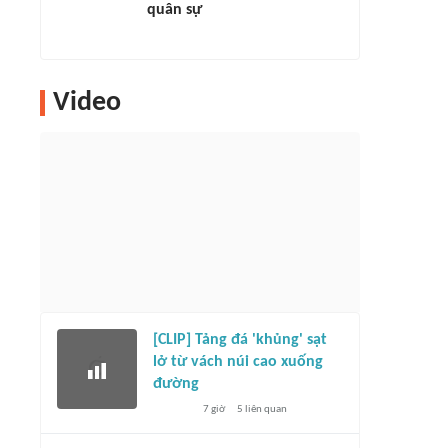
quân sự
Video
[CLIP] Tảng đá 'khủng' sạt
lở từ vách núi cao xuống
đường
7 giờ
5
liên quan