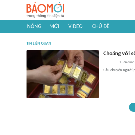
NÓNG
MỚI
VIDEO
CHỦ ĐỀ
TIN LIÊN QUAN
Choáng với s
1
liên quan
Câu chuyện người p