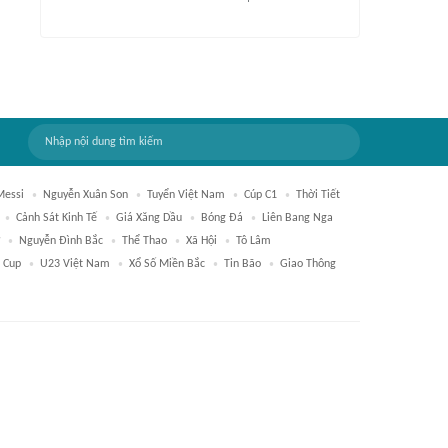
Messi
Nguyễn Xuân Son
Tuyển Việt Nam
Cúp C1
Thời Tiết
Cảnh Sát Kinh Tế
Giá Xăng Dầu
Bóng Đá
Liên Bang Nga
Nguyễn Đình Bắc
Thể Thao
Xã Hội
Tô Lâm
 Cup
U23 Việt Nam
Xổ Số Miền Bắc
Tin Bão
Giao Thông