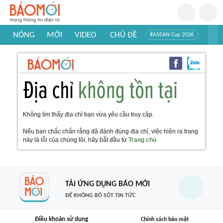
NÓNG
MỚI
VIDEO
CHỦ ĐỀ
#ASEAN Cup 2026
#Trí tuệ nhân tạo
#Mỹ - Iran
#Khám phá Việt Nam
#Khám phá thế giới
Không tìm thấy địa chỉ bạn vừa yêu cầu truy cập.
Nếu bạn chắc chắn rằng đã đánh đúng địa chỉ, việc hiện ra trang
này là lỗi của chúng tôi, hãy bắt đầu từ
Trang chủ
TẢI ỨNG DỤNG BÁO MỚI
ĐỂ KHÔNG BỎ SÓT TIN TỨC
Điều khoản sử dụng
Chính sách bảo mật