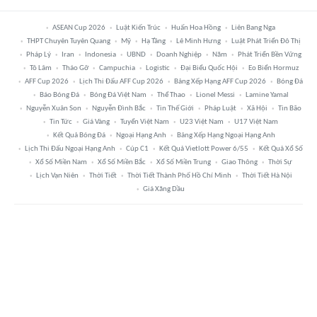
ASEAN Cup 2026
Luật Kiến Trúc
Huấn Hoa Hồng
Liên Bang Nga
THPT Chuyên Tuyên Quang
Mỹ
Hạ Tầng
Lê Minh Hưng
Luật Phát Triển Đô Thị
Pháp Lý
Iran
Indonesia
UBND
Doanh Nghiệp
Năm
Phát Triển Bền Vững
Tô Lâm
Tháo Gỡ
Campuchia
Logistic
Đại Biểu Quốc Hội
Eo Biển Hormuz
AFF Cup 2026
Lịch Thi Đấu AFF Cup 2026
Bảng Xếp Hạng AFF Cup 2026
Bóng Đá
Báo Bóng Đá
Bóng Đá Việt Nam
Thể Thao
Lionel Messi
Lamine Yamal
Nguyễn Xuân Son
Nguyễn Đình Bắc
Tin Thế Giới
Pháp Luật
Xã Hội
Tin Bão
Tin Tức
Giá Vàng
Tuyển Việt Nam
U23 Việt Nam
U17 Việt Nam
Kết Quả Bóng Đá
Ngoại Hạng Anh
Bảng Xếp Hạng Ngoại Hạng Anh
Lịch Thi Đấu Ngoại Hạng Anh
Cúp C1
Kết Quả Vietlott Power 6/55
Kết Quả Xổ Số
Xổ Số Miền Nam
Xổ Số Miền Bắc
Xổ Số Miền Trung
Giao Thông
Thời Sự
Lịch Vạn Niên
Thời Tiết
Thời Tiết Thành Phố Hồ Chí Minh
Thời Tiết Hà Nội
Giá Xăng Dầu