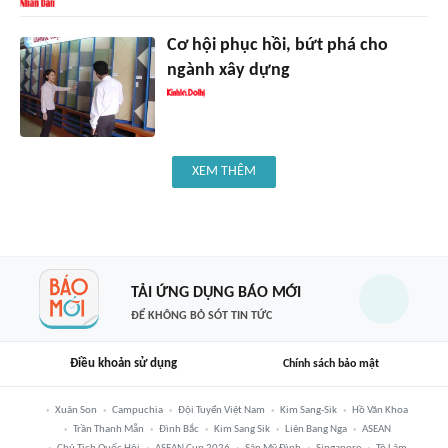
Cơ hội phục hồi, bứt phá cho
ngành xây dựng
XEM THÊM
TẢI ỨNG DỤNG BÁO MỚI
ĐỂ KHÔNG BỎ SÓT TIN TỨC
Điều khoản sử dụng
Chính sách bảo mật
Xuân Son
Campuchia
Đội Tuyển Việt Nam
Kim Sang-Sik
Hồ Văn Khoa
Trần Thanh Mẫn
Đình Bắc
Kim Sang Sik
Liên Bang Nga
ASEAN