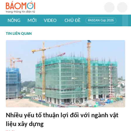
NÓNG
MỚI
VIDEO
CHỦ ĐỀ
#ASEAN Cup 2026
#Trí tuệ nhân tạo
#Mỹ - Iran
#Khám phá Việt Nam
TIN LIÊN QUAN
#Khám phá thế giới
Nhiều yếu tố thuận lợi đối với ngành vật
liệu xây dựng