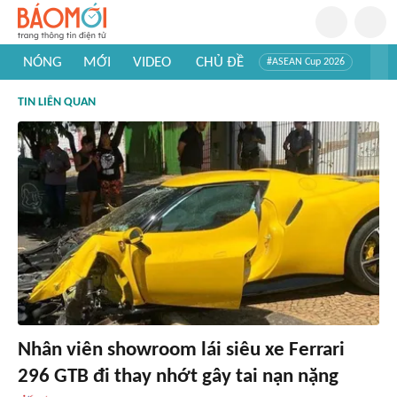
NÓNG
MỚI
VIDEO
CHỦ ĐỀ
#ASEAN Cup 2026
#Trí tuệ nhân tạo
#Mỹ - Iran
#Khám phá Việt Nam
TIN LIÊN QUAN
#Khám phá thế giới
Nhân viên showroom lái siêu xe Ferrari
296 GTB đi thay nhớt gây tai nạn nặng