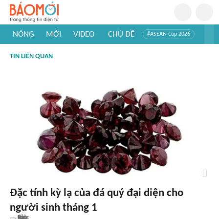
NÓNG
MỚI
VIDEO
CHỦ ĐỀ
#ASEAN Cup 2026
#Trí tuệ nhân tạo
#Mỹ - Iran
#Khám phá Việt Nam
TIN LIÊN QUAN
#Khám phá thế giới
Đặc tính kỳ lạ của đá quý đại diện cho
người sinh tháng 1