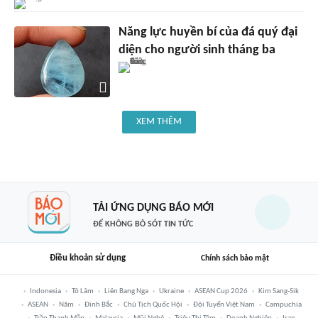
Năng lực huyền bí của đá quý đại
diện cho người sinh tháng ba
XEM THÊM
TẢI ỨNG DỤNG BÁO MỚI
ĐỂ KHÔNG BỎ SÓT TIN TỨC
Điều khoản sử dụng
Chính sách bảo mật
Indonesia
Tô Lâm
Liên Bang Nga
Ukraine
ASEAN Cup 2026
Kim Sang-Sik
ASEAN
Năm
Đình Bắc
Chủ Tịch Quốc Hội
Đội Tuyển Việt Nam
Campuchia