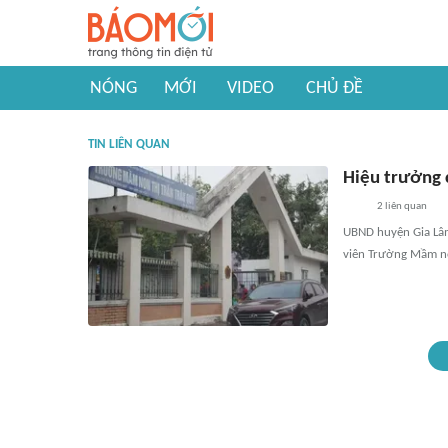
NÓNG
MỚI
VIDEO
CHỦ ĐỀ
TIN LIÊN QUAN
Hiệu trưởng c
2
liên quan
UBND huyện Gia Lâm 
viên Trường Mầm no