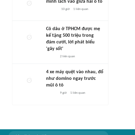
mình lách vào giữa hai ô tô
10 giờ
1
liên quan
Cô dâu ở TPHCM được mẹ
kế tặng 500 triệu trong
đám cưới, lời phát biểu
'gây sốt'
2
liên quan
4 xe máy quệt vào nhau, đổ
như domino ngay trước
mũi ô tô
9 giờ
1
liên quan