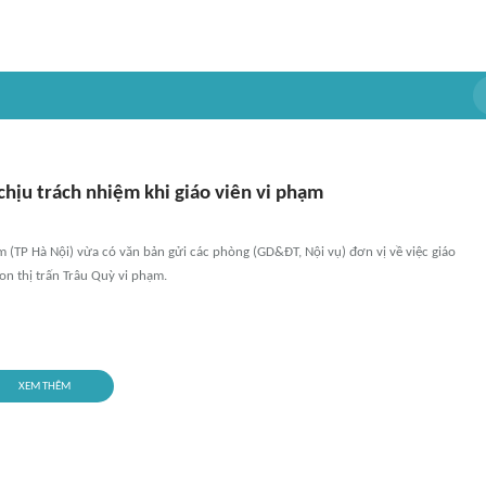
hịu trách nhiệm khi giáo viên vi phạm
(TP Hà Nội) vừa có văn bản gửi các phòng (GD&ĐT, Nội vụ) đơn vị về việc giáo
n thị trấn Trâu Quỳ vi phạm.
XEM THÊM