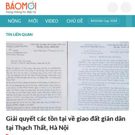
NÓNG
MỚI
VIDEO
CHỦ ĐỀ
#ASEAN Cup 2026
#Trí tuệ nhân tạo
#Mỹ - Iran
#Khám phá Việt Nam
TIN LIÊN QUAN
#Khám phá thế giới
Giải quyết các tồn tại về giao đất giãn dân
tại Thạch Thất, Hà Nội