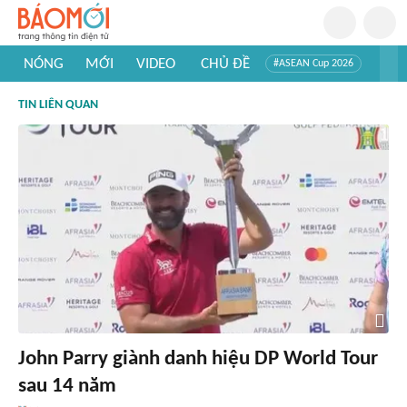
NÓNG
MỚI
VIDEO
CHỦ ĐỀ
#ASEAN Cup 2026
#Trí tuệ nhân tạo
#Mỹ - Iran
#Khám phá Việt Nam
TIN LIÊN QUAN
#Khám phá thế giới
John Parry giành danh hiệu DP World Tour
sau 14 năm