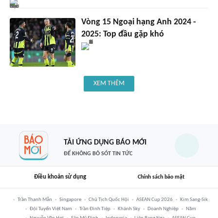
Vòng 15 Ngoại hạng Anh 2024 -
2025: Top đầu gặp khó
XEM THÊM
TẢI ỨNG DỤNG BÁO MỚI
ĐỂ KHÔNG BỎ SÓT TIN TỨC
Điều khoản sử dụng
Chính sách bảo mật
Trần Thanh Mẫn
Singapore
Chủ Tịch Quốc Hội
ASEAN Cup 2026
Kim Sang-Sik
Đội Tuyển Việt Nam
Trần Đình Tiệp
Khánh Sky
Doanh Nghiệp
Năm