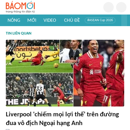
NÓNG
MỚI
VIDEO
CHỦ ĐỀ
#ASEAN Cup 2026
#Trí tuệ nhân tạo
#Mỹ - Iran
#Khám phá Việt Nam
TIN LIÊN QUAN
#Khám phá thế giới
Liverpool 'chiếm mọi lợi thế' trên đường
đua vô địch Ngoại hạng Anh