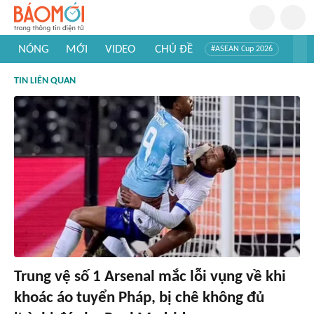
NÓNG
MỚI
VIDEO
CHỦ ĐỀ
#ASEAN Cup 2026
#Trí tuệ nhân tạo
#Mỹ - Iran
#Khám phá Việt Nam
TIN LIÊN QUAN
#Khám phá thế giới
Trung vệ số 1 Arsenal mắc lỗi vụng về khi
khoác áo tuyển Pháp, bị chê không đủ