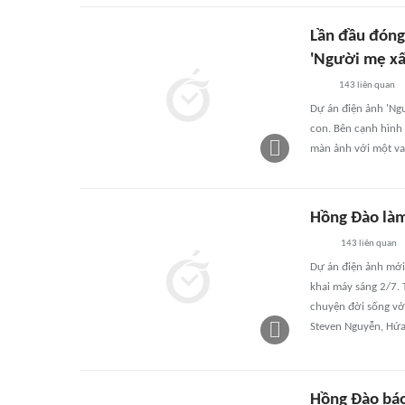
Lần đầu đóng
'Người mẹ xấ
143
liên quan
Dự án điện ảnh 'Ng
con. Bên cạnh hình 
màn ảnh với một va
Hồng Đào làm
143
liên quan
Dự án điện ảnh mới
khai máy sáng 2/7. 
chuyện đời sống vớ
Steven Nguyễn, Hứa
Hồng Đào báo