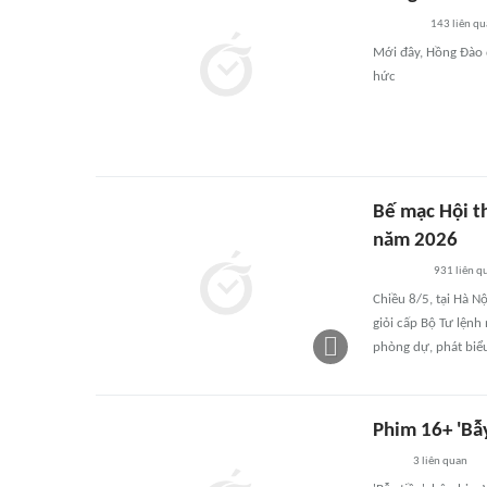
143
liên qu
Mới đây, Hồng Đào đ
hức
Bế mạc Hội th
năm 2026
931
liên q
Chiều 8/5, tại Hà N
giỏi cấp Bộ Tư lệnh
phòng dự, phát biểu 
Phim 16+ 'Bẫy
3
liên quan