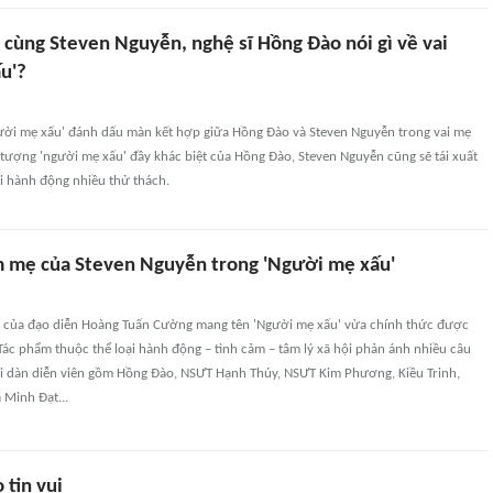
 cùng Steven Nguyễn, nghệ sĩ Hồng Đào nói gì về vai
u'?
ười mẹ xấu' đánh dấu màn kết hợp giữa Hồng Đào và Steven Nguyễn trong vai mẹ
tượng 'người mẹ xấu' đầy khác biệt của Hồng Đào, Steven Nguyễn cũng sẽ tái xuất
i hành động nhiều thử thách.
 mẹ của Steven Nguyễn trong 'Người mẹ xấu'
 của đạo diễn Hoàng Tuấn Cường mang tên 'Người mẹ xấu' vừa chính thức được
Tác phẩm thuộc thể loại hành động – tình cảm – tâm lý xã hội phản ánh nhiều câu
i dàn diễn viên gồm Hồng Đào, NSƯT Hạnh Thúy, NSƯT Kim Phương, Kiều Trinh,
 Minh Đạt...
 tin vui