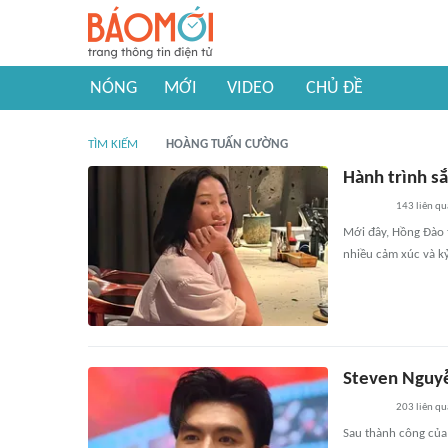
NÓNG
MỚI
VIDEO
CHỦ ĐỀ
TÌM KIẾM
HOÀNG TUẤN CƯỜNG
Hành trình s
143
liên qu
Mới đây, Hồng Đào 
nhiều cảm xúc và k
Steven Nguyễ
203
liên qu
Sau thành công của