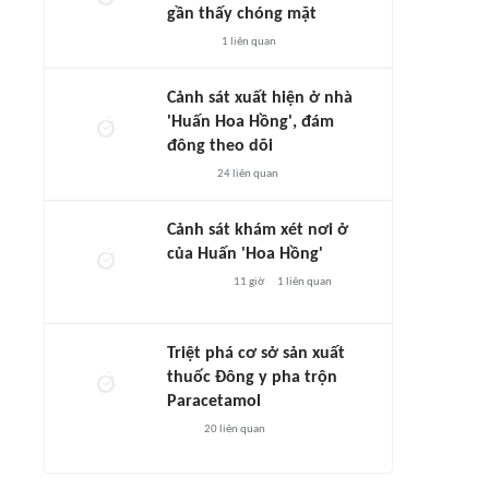
gần thấy chóng mặt
1
liên quan
Cảnh sát xuất hiện ở nhà
'Huấn Hoa Hồng', đám
đông theo dõi
24
liên quan
Cảnh sát khám xét nơi ở
của Huấn 'Hoa Hồng'
11 giờ
1
liên quan
Triệt phá cơ sở sản xuất
thuốc Đông y pha trộn
Paracetamol
20
liên quan