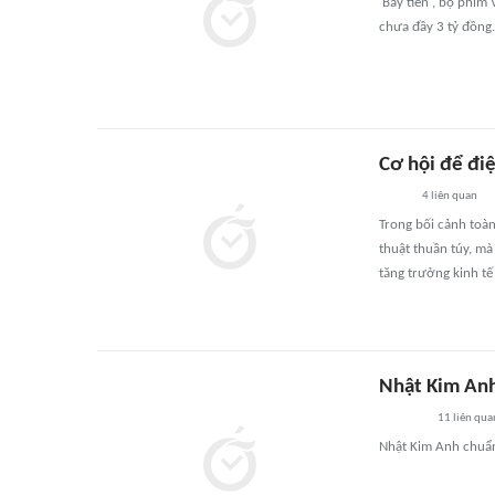
'Bẫy tiền', bộ phim 
chưa đầy 3 tỷ đồng.
Cơ hội để đi
4
liên quan
Trong bối cảnh toàn
thuật thuần túy, mà
tăng trưởng kinh tế
Nhật Kim Anh 
11
liên qua
Nhật Kim Anh chuẩn 