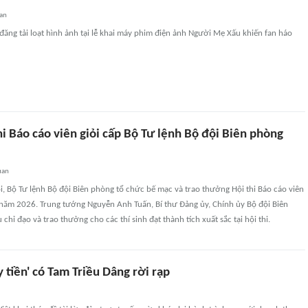
an
ăng tải loạt hình ảnh tại lễ khai máy phim điện ảnh Người Mẹ Xấu khiến fan háo
i Báo cáo viên giỏi cấp Bộ Tư lệnh Bộ đội Biên phòng
uan
ội, Bộ Tư lệnh Bộ đội Biên phòng tổ chức bế mạc và trao thưởng Hội thi Báo cáo viên
 năm 2026. Trung tướng Nguyễn Anh Tuấn, Bí thư Đảng ủy, Chính ủy Bộ đội Biên
chỉ đạo và trao thưởng cho các thí sinh đạt thành tích xuất sắc tại hội thi.
 tiền' có Tam Triều Dâng rời rạp