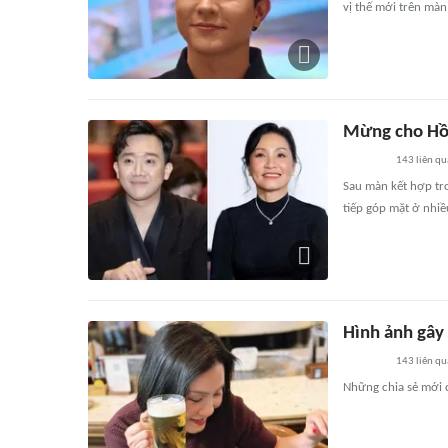
vị thế mới trên màn
Mừng cho Hồ
143
liên qu
Sau màn kết hợp tro
tiếp góp mặt ở nhiề
Hình ảnh gây
143
liên qu
Những chia sẻ mới 