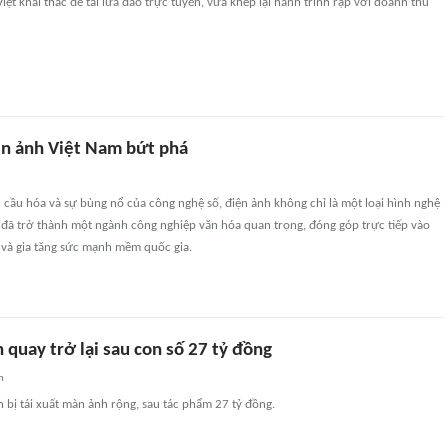
Việt khai thác đề tài lừa đảo trực tuyến, vừa khép lại hành trình rạp với doanh thu
ện ảnh Việt Nam bứt phá
 cầu hóa và sự bùng nổ của công nghệ số, điện ảnh không chỉ là một loại hình nghệ
 đã trở thành một ngành công nghiệp văn hóa quan trọng, đóng góp trực tiếp vào
 và gia tăng sức mạnh mềm quốc gia.
quay trở lại sau con số 27 tỷ đồng
n
bị tái xuất màn ảnh rộng, sau tác phẩm 27 tỷ đồng.