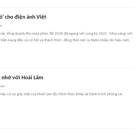
ió' cho điện ảnh Việt
an
 này, tổng doanh thu mùa phim Tết 2026 đã ngang với cùng kỳ 2025. 'Mùa vàng' với
 Việt mang đến cả cơ hội và thách thức, đồng thời mở ra thêm nhiều tín hiệu mới.
g nhớ với Hoài Lâm
quan
áu có sự góp mặt của Hoài Lâm đã chính thức khép lại hành trình phòng vé.