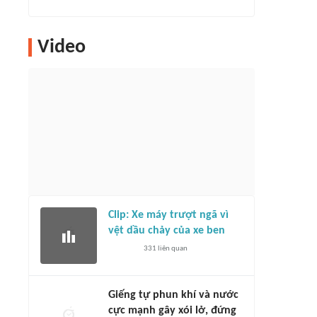
Video
Clip: Xe máy trượt ngã vì
vệt dầu chảy của xe ben
331
liên quan
Giếng tự phun khí và nước
cực mạnh gây xói lở, đứng