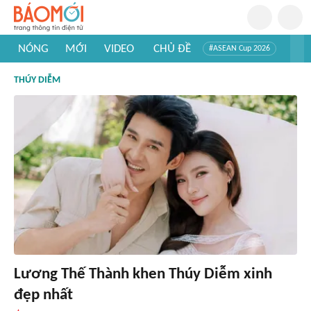
NÓNG
MỚI
VIDEO
CHỦ ĐỀ
#ASEAN Cup 2026
#Trí tuệ nhân tạo
#Mỹ - Iran
#Khám phá Việt Nam
THÚY DIỄM
#Khám phá thế giới
Lương Thế Thành khen Thúy Diễm xinh
đẹp nhất