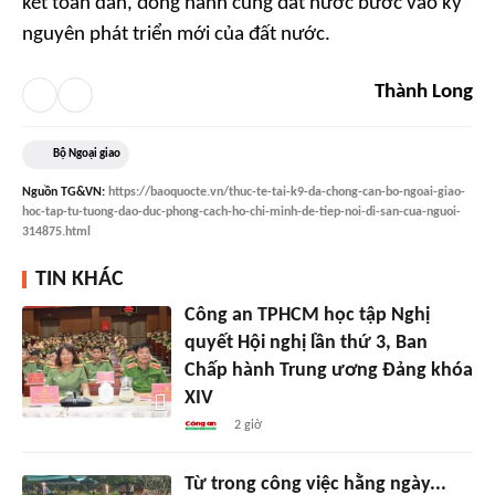
kết toàn dân, đồng hành cùng đất nước bước vào kỷ
nguyên phát triển mới của đất nước.
Thành Long
Bộ Ngoại giao
Nguồn
TG&VN
:
https://baoquocte.vn/thuc-te-tai-k9-da-chong-can-bo-ngoai-giao-
hoc-tap-tu-tuong-dao-duc-phong-cach-ho-chi-minh-de-tiep-noi-di-san-cua-nguoi-
314875.html
TIN KHÁC
Công an TPHCM học tập Nghị
quyết Hội nghị lần thứ 3, Ban
Chấp hành Trung ương Đảng khóa
XIV
2 giờ
Từ trong công việc hằng ngày...