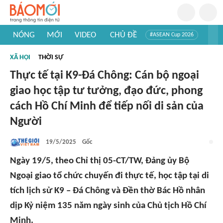
NÓNG
MỚI
VIDEO
CHỦ ĐỀ
#ASEAN Cup 2026
#Trí tuệ nhân tạo
#Mỹ - Iran
#Khám phá Việt Nam
XÃ HỘI
THỜI SỰ
#Khám phá thế giới
Thực tế tại K9-Đá Chông: Cán bộ ngoại
giao học tập tư tưởng, đạo đức, phong
cách Hồ Chí Minh để tiếp nối di sản của
Người
19/5/2025
Gốc
Ngày 19/5, theo Chỉ thị 05-CT/TW, Đảng ủy Bộ
Ngoại giao tổ chức chuyến đi thực tế, học tập tại di
tích lịch sử K9 – Đá Chông và Đền thờ Bác Hồ nhân
dịp Kỷ niệm 135 năm ngày sinh của Chủ tịch Hồ Chí
Minh.