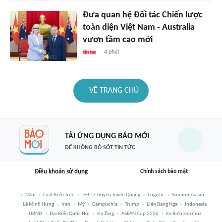
Đưa quan hệ Đối tác Chiến lược
toàn diện Việt Nam - Australia
vươn tầm cao mới
4 phút
VỀ TRANG CHỦ
TẢI ỨNG DỤNG BÁO MỚI
ĐỂ KHÔNG BỎ SÓT TIN TỨC
Điều khoản sử dụng
Chính sách bảo mật
Năm
Luật Kiến Trúc
THPT Chuyên Tuyên Quang
Logistic
Sophon Zaram
Lê Minh Hưng
Iran
Mỹ
Campuchia
Trump
Liên Bang Nga
Indonesia
UBND
Đại Biểu Quốc Hội
Hạ Tầng
ASEAN Cup 2026
Eo Biển Hormuz