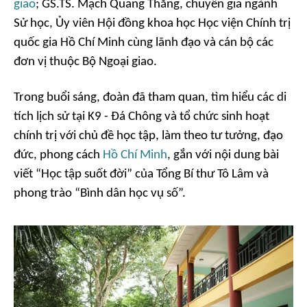
giao
; GS.TS. Mạch Quang Thắng, chuyên gia ngành
Sử học, Ủy viên Hội đồng khoa học Học viện Chính trị
quốc gia Hồ Chí Minh cùng lãnh đạo và cán bộ các
đơn vị thuộc Bộ Ngoại giao.
Trong buổi sáng, đoàn đã tham quan, tìm hiểu các di
tích lịch sử tại K9 - Đá Chông và tổ chức sinh hoạt
chính trị với chủ đề học tập, làm theo tư tưởng, đạo
đức, phong cách
Hồ Chí Minh
, gắn với nội dung bài
viết “Học tập suốt đời” của Tổng Bí thư Tô Lâm và
phong trào “Bình dân học vụ số”.