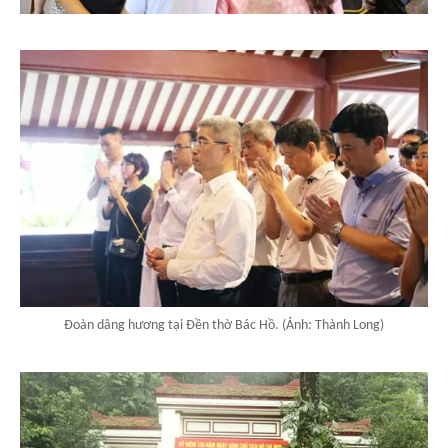
Đoàn dâng hương tại Đền thờ Bác Hồ. (Ảnh: Thành Long)