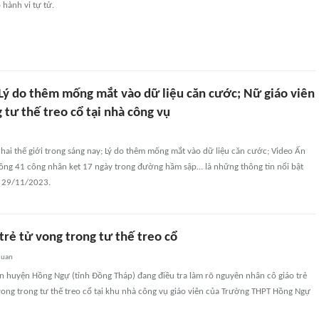
hành vi tự tử.
ý do thêm mống mắt vào dữ liệu căn cước; Nữ giáo viên
 tư thế treo cổ tại nhà công vụ
hai thế giới trong sáng nay; Lý do thêm mống mắt vào dữ liệu căn cước; Video Ấn
công 41 công nhân kẹt 17 ngày trong đường hầm sập… là những thông tin nổi bật
y 29/11/2023.
trẻ tử vong trong tư thế treo cổ
quan
n huyện Hồng Ngự (tỉnh Đồng Tháp) đang điều tra làm rõ nguyên nhân cô giáo trẻ
ong trong tư thế treo cổ tại khu nhà công vụ giáo viên của Trường THPT Hồng Ngự