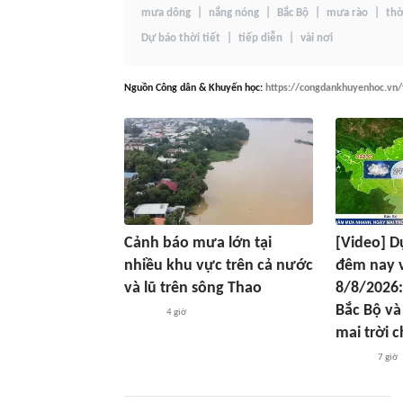
mưa dông
nắng nóng
Bắc Bộ
mưa rào
thờ
Dự báo thời tiết
tiếp diễn
vài nơi
Nguồn
Công dân & Khuyến học
:
https://congdankhuyenhoc.vn/
Cảnh báo mưa lớn tại
[Video] D
nhiều khu vực trên cả nước
đêm nay 
và lũ trên sông Thao
8/8/2026:
Bắc Bộ và
4 giờ
mai trời 
7 giờ