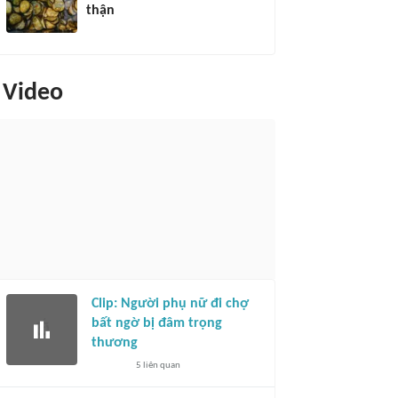
thận
Video
Clip: Người phụ nữ đi chợ
bất ngờ bị đâm trọng
thương
5
liên quan