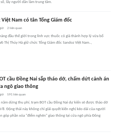
 số, lấy người dân làm trung tâm.
 Việt Nam có tân Tổng Giám đốc
giờ
2
liên quan
hàng đầu thế giới trong lĩnh vực thuốc có giá thành hợp lý vừa bổ
Võ Thị Thúy Hà giữ chức Tổng Giám đốc Sandoz Việt Nam..,
OT cầu Đồng Nai sắp tháo dỡ, chấm dứt cảnh án
a ngõ giao thông
giờ
591
liên quan
 năm dừng thu phí, trạm BOT cầu Đồng Nai dự kiến sẽ được tháo dỡ
/8. Động thái này không chỉ giải quyết kiến nghị kéo dài của người
n góp phần xóa "điểm nghẽn" giao thông tại cửa ngõ phía Đông