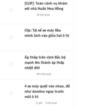
[CLIP]: Toàn cảnh vụ khám
xét nhà Huấn Hoa Hồng
38
liên quan
Clip: Tài xế xe máy liều
mình lách vào giữa hai ô tô
Áp thấp trên vịnh Bắc bộ
mạnh lên thành áp thấp
nhiệt đới
896
liên quan
4 xe máy quệt vào nhau, đổ
như domino ngay trước
mũi ô tô
11 giờ
1
liên quan