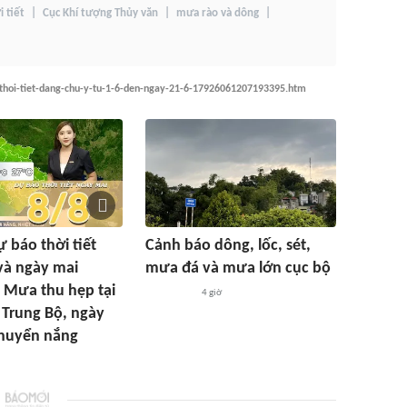
i tiết
Cục Khí tượng Thủy văn
mưa rào và dông
thoi-tiet-dang-chu-y-tu-1-6-den-ngay-21-6-17926061207193395.htm
ự báo thời tiết
Cảnh báo dông, lốc, sét,
và ngày mai
mưa đá và mưa lớn cục bộ
 Mưa thu hẹp tại
4 giờ
 Trung Bộ, ngày
chuyển nắng