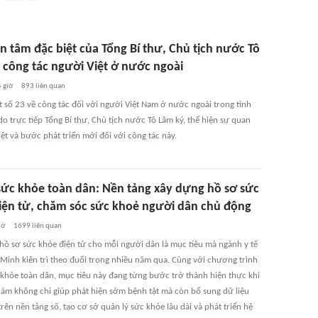
n tâm đặc biệt của Tổng Bí thư, Chủ tịch nước Tô
 công tác người Việt ở nước ngoài
 giờ
893
liên quan
t số 23 về công tác đối với người Việt Nam ở nước ngoài trong tình
o trực tiếp Tổng Bí thư, Chủ tịch nước Tô Lâm ký, thể hiện sự quan
ệt và bước phát triển mới đối với công tác này.
ức khỏe toàn dân: Nền tảng xây dựng hồ sơ sức
iện tử, chăm sóc sức khoẻ người dân chủ động
iờ
1699
liên quan
hồ sơ sức khỏe điện tử cho mỗi người dân là mục tiêu mà ngành y tế
 Minh kiên trì theo đuổi trong nhiều năm qua. Cùng với chương trình
khỏe toàn dân, mục tiêu này đang từng bước trở thành hiện thực khi
hám không chỉ giúp phát hiện sớm bệnh tật mà còn bổ sung dữ liệu
rên nền tảng số, tạo cơ sở quản lý sức khỏe lâu dài và phát triển hệ