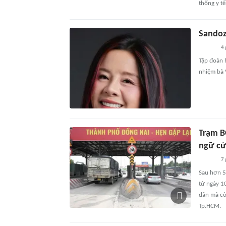
thống y tế
Sandoz
4 
Tập đoàn 
nhiệm bà 
Trạm B
ngữ cử
7 
Sau hơn 5
từ ngày 10
dân mà cò
Tp.HCM.