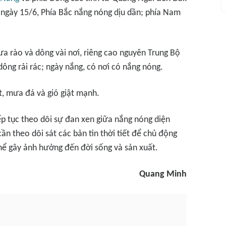
 ngày 15/6, Phía Bắc nắng nóng dịu dần; phía Nam
ưa rào và dông vài nơi, riêng cao nguyên Trung Bộ
ông rải rác; ngày nắng, có nơi có nắng nóng.
t, mưa đá và gió giật mạnh.
iếp tục theo dõi sự đan xen giữa nắng nóng diện
n theo dõi sát các bản tin thời tiết để chủ động
hể gây ảnh hưởng đến đời sống và sản xuất.
Quang Minh