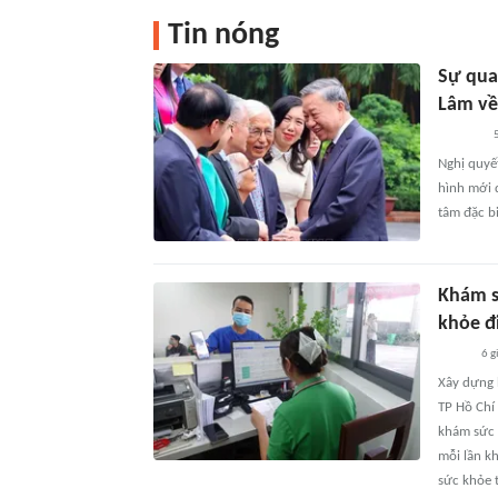
Tin nóng
Sự qua
Lâm về
5
Nghị quyế
hình mới d
tâm đặc bi
Khám s
khỏe đ
6 g
Xây dựng 
TP Hồ Chí
khám sức 
mỗi lần k
sức khỏe t