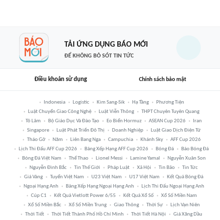
TẢI ỨNG DỤNG BÁO MỚI
ĐỂ KHÔNG BỎ SÓT TIN TỨC
Điều khoản sử dụng
Chính sách bảo mật
Indonesia
Logistic
Kim Sang-Sik
Hạ Tầng
Phương Tiện
Luật Chuyển Giao Công Nghệ
Luật Viễn Thông
THPT Chuyên Tuyên Quang
Tô Lâm
Bộ Giáo Dục Và Đào Tạo
Eo Biển Hormuz
ASEAN Cup 2026
Iran
Singapore
Luật Phát Triển Đô Thị
Doanh Nghiệp
Luật Giao Dịch Điện Tử
Tháo Gỡ
Năm
Liên Bang Nga
Campuchia
Khánh Sky
AFF Cup 2026
Lịch Thi Đấu AFF Cup 2026
Bảng Xếp Hạng AFF Cup 2026
Bóng Đá
Báo Bóng Đá
Bóng Đá Việt Nam
Thể Thao
Lionel Messi
Lamine Yamal
Nguyễn Xuân Son
Nguyễn Đình Bắc
Tin Thế Giới
Pháp Luật
Xã Hội
Tin Bão
Tin Tức
Giá Vàng
Tuyển Việt Nam
U23 Việt Nam
U17 Việt Nam
Kết Quả Bóng Đá
Ngoại Hạng Anh
Bảng Xếp Hạng Ngoại Hạng Anh
Lịch Thi Đấu Ngoại Hạng Anh
Cúp C1
Kết Quả Vietlott Power 6/55
Kết Quả Xổ Số
Xổ Số Miền Nam
Xổ Số Miền Bắc
Xổ Số Miền Trung
Giao Thông
Thời Sự
Lịch Vạn Niên
Thời Tiết
Thời Tiết Thành Phố Hồ Chí Minh
Thời Tiết Hà Nội
Giá Xăng Dầu