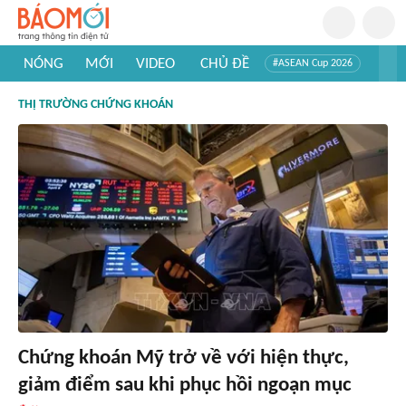
NÓNG
MỚI
VIDEO
CHỦ ĐỀ
#ASEAN Cup 2026
#Trí tuệ nhân tạo
#Mỹ - Iran
#Khám phá Việt Nam
THỊ TRƯỜNG CHỨNG KHOÁN
#Khám phá thế giới
Chứng khoán Mỹ trở về với hiện thực,
giảm điểm sau khi phục hồi ngoạn mục