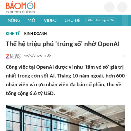
NÓNG
MỚI
VIDEO
CHỦ ĐỀ
#ASEAN Cup 2026
#Trí tuệ nhân tạo
#Mỹ - Iran
#Khám phá Việt Nam
KINH TẾ
KINH DOANH
#Khám phá thế giới
Thế hệ triệu phú 'trúng số' nhờ OpenAI
12/5/2026
Gốc
Công việc tại OpenAI được ví như 'tấm vé số' giá trị
nhất trong cơn sốt AI. Tháng 10 năm ngoái, hơn 600
nhân viên và cựu nhân viên đã bán cổ phần, thu về
tổng cộng 6,6 tỷ USD.