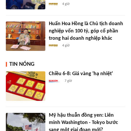
4 giờ
Huấn Hoa Hồng là Chủ tịch doanh
nghiệp vốn 100 tỷ, góp cổ phần
trong hai doanh nghiệp khác
4 giờ
TIN NÓNG
Chiều 6-8: Giá vàng 'hạ nhiệt'
7 giờ
Mỹ hậu thuẫn đồng yen: Liên
minh Washington - Tokyo bước
sang một giai đoạn mới?