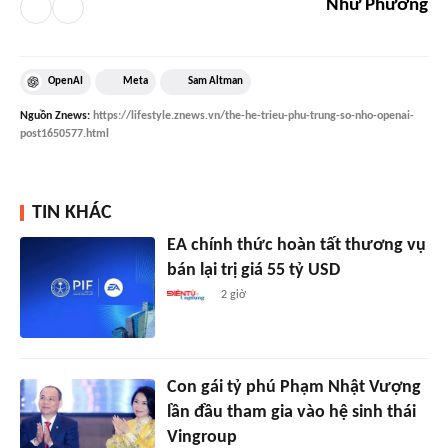
Như Phương
OpenAI
Meta
Sam Altman
Nguồn
Znews
:
https://lifestyle.znews.vn/the-he-trieu-phu-trung-so-nho-openai-
post1650577.html
TIN KHÁC
EA chính thức hoàn tất thương vụ
bán lại trị giá 55 tỷ USD
2 giờ
Con gái tỷ phú Phạm Nhật Vượng
lần đầu tham gia vào hệ sinh thái
Vingroup