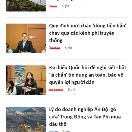
4 giờ
Quy định mới chặn 'dòng tiền bẩn'
chảy qua các kênh phi truyền
thống
6 giờ
Đại biểu Quốc hội đề nghị siết chặt
'lá chắn' tín dụng an toàn, bảo vệ
quyền lợi người dân
5 giờ
Lý do doanh nghiệp Ấn Độ 'gõ
cửa' Trung Đông và Tây Phi mua
dầu thô
6 giờ