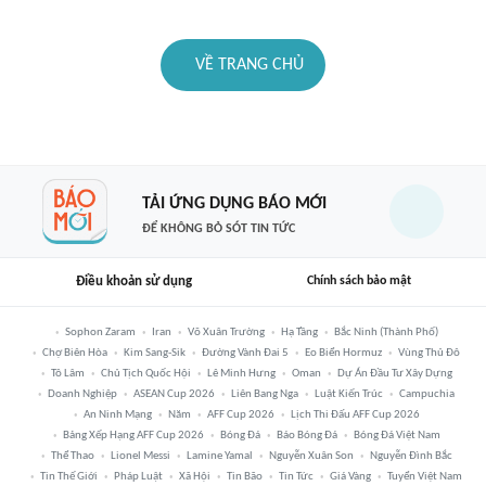
VỀ TRANG CHỦ
TẢI ỨNG DỤNG BÁO MỚI
ĐỂ KHÔNG BỎ SÓT TIN TỨC
Điều khoản sử dụng
Chính sách bảo mật
Sophon Zaram
Iran
Võ Xuân Trường
Hạ Tầng
Bắc Ninh (thành Phố)
Chợ Biên Hòa
Kim Sang-Sik
Đường Vành Đai 5
Eo Biển Hormuz
Vùng Thủ Đô
Tô Lâm
Chủ Tịch Quốc Hội
Lê Minh Hưng
Oman
Dự Án Đầu Tư Xây Dựng
Doanh Nghiệp
ASEAN Cup 2026
Liên Bang Nga
Luật Kiến Trúc
Campuchia
An Ninh Mạng
Năm
AFF Cup 2026
Lịch Thi Đấu AFF Cup 2026
Bảng Xếp Hạng AFF Cup 2026
Bóng Đá
Báo Bóng Đá
Bóng Đá Việt Nam
Thể Thao
Lionel Messi
Lamine Yamal
Nguyễn Xuân Son
Nguyễn Đình Bắc
Tin Thế Giới
Pháp Luật
Xã Hội
Tin Bão
Tin Tức
Giá Vàng
Tuyển Việt Nam