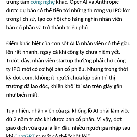
trung tâm
công nghệ
khác. OpenAI và Anthropic
được dự báo có thể tiến tới những thương vụ IPO lớn
trong lịch sử, tạo cơ hội cho hàng nghìn nhân viên
bán cổ phần và trở thành triệu phú.
Điểm khác biệt của cơn sốt AI là nhân viên có thể giàu
lên rất nhanh, ngay cả khi công ty chưa niêm yết.
Trước đây, nhân viên startup thường phải chờ công
ty IPO mới có cơ hội bán cổ phiếu. Nhưng trong thời
kỳ dot-com, không ít người chưa kịp bán thì thị
trường đã lao dốc, khiến khối tài sản trên giấy gần
như biến mất.
Tuy nhiên, nhân viên của gã khổng lồ AI phải làm việc
đủ 2 năm trước khi được bán cổ phần. Vì vậy, đợt
giao dịch vừa qua là lần đầu nhiều người gia nhập sau
khi
ChatGPT
ra mắt có thể “chốt lời”.