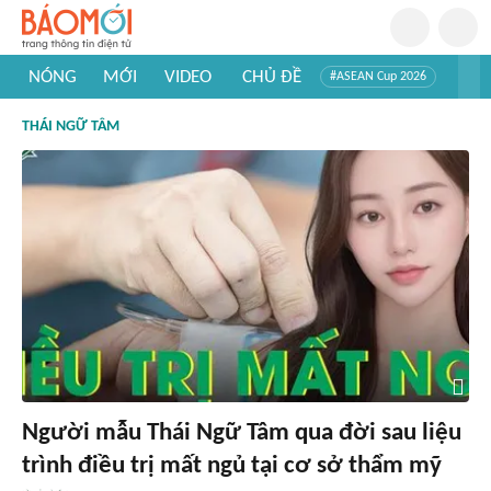
NÓNG
MỚI
VIDEO
CHỦ ĐỀ
#ASEAN Cup 2026
#Trí tuệ nhân tạo
#Mỹ - Iran
#Khám phá Việt Nam
THÁI NGỮ TÂM
#Khám phá thế giới
Người mẫu Thái Ngữ Tâm qua đời sau liệu
trình điều trị mất ngủ tại cơ sở thẩm mỹ