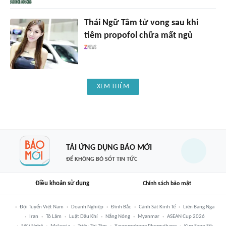
Thái Ngữ Tâm tử vong sau khi
tiêm propofol chữa mất ngủ
XEM THÊM
TẢI ỨNG DỤNG BÁO MỚI
ĐỂ KHÔNG BỎ SÓT TIN TỨC
Điều khoản sử dụng
Chính sách bảo mật
Đội Tuyển Việt Nam
Doanh Nghiệp
Đình Bắc
Cảnh Sát Kinh Tế
Liên Bang Nga
Iran
Tô Lâm
Luật Dầu Khí
Nắng Nóng
Myanmar
ASEAN Cup 2026