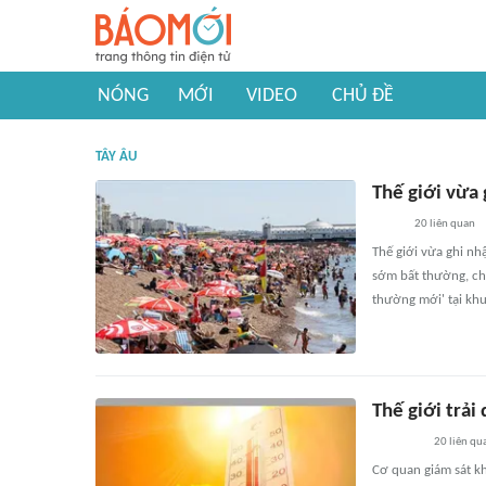
NÓNG
MỚI
VIDEO
CHỦ ĐỀ
TÂY ÂU
Thế giới vừa 
20
liên quan
Thế giới vừa ghi nh
sớm bất thường, cho
thường mới' tại khu
Thế giới trải
20
liên qu
Cơ quan giám sát kh