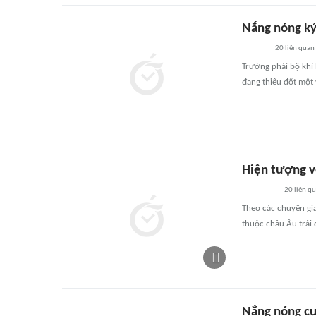
Nắng nóng kỷ
20
liên quan
Trưởng phái bộ khí 
đang thiêu đốt một 
Hiện tượng v
20
liên q
Theo các chuyên gia
thuộc châu Âu trải 
Nắng nóng cự