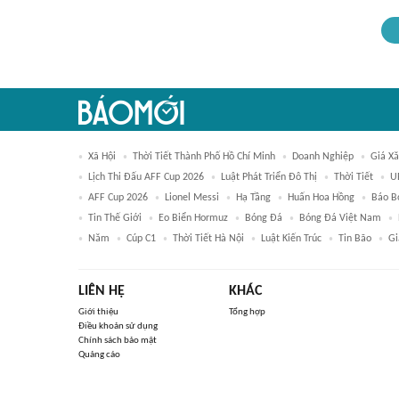
Xã Hội
Thời Tiết Thành Phố Hồ Chí Minh
Doanh Nghiệp
Giá X
Lịch Thi Đấu AFF Cup 2026
Luật Phát Triển Đô Thị
Thời Tiết
U
AFF Cup 2026
Lionel Messi
Hạ Tầng
Huấn Hoa Hồng
Báo B
Tin Thế Giới
Eo Biển Hormuz
Bóng Đá
Bóng Đá Việt Nam
Năm
Cúp C1
Thời Tiết Hà Nội
Luật Kiến Trúc
Tin Bão
Gi
LIÊN HỆ
KHÁC
Giới thiệu
Tổng hợp
Điều khoản sử dụng
Chính sách bảo mật
Quảng cáo