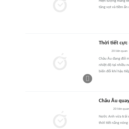
Hiện tượng mang tê
tăng vọt và tiềm ẩn
Thời tiết cực
20
liên quan
Châu Âu đang đối m
nhiệt độ tại nhiều 
biến đổi khí hậu tiế
Châu Âu quay 
20
liên qua
Nước Anh vừa trải q
thời tiết nắng nóng