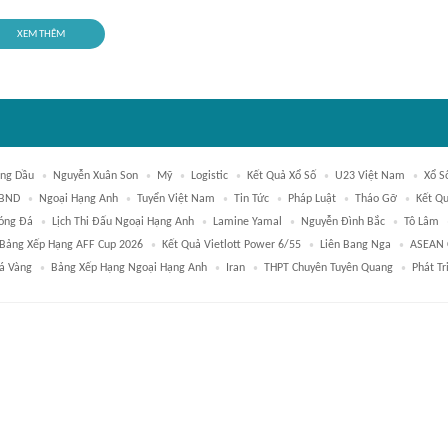
XEM THÊM
ăng Dầu
Nguyễn Xuân Son
Mỹ
Logistic
Kết Quả Xổ Số
U23 Việt Nam
Xổ S
BND
Ngoại Hạng Anh
Tuyển Việt Nam
Tin Tức
Pháp Luật
Tháo Gỡ
Kết Q
óng Đá
Lịch Thi Đấu Ngoại Hạng Anh
Lamine Yamal
Nguyễn Đình Bắc
Tô Lâm
Bảng Xếp Hạng AFF Cup 2026
Kết Quả Vietlott Power 6/55
Liên Bang Nga
ASEAN 
á Vàng
Bảng Xếp Hạng Ngoại Hạng Anh
Iran
THPT Chuyên Tuyên Quang
Phát T