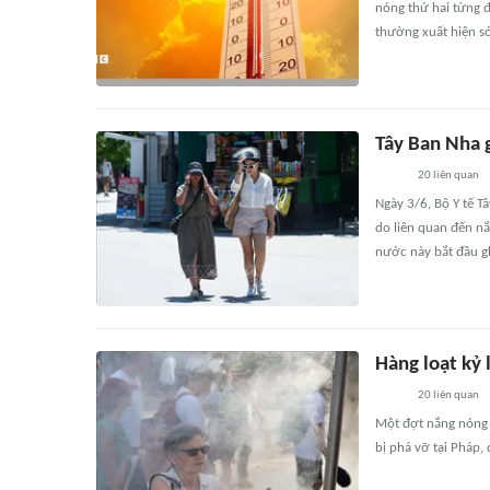
nóng thứ hai từng đ
thường xuất hiện s
Tây Ban Nha g
20
liên quan
Ngày 3/6, Bộ Y tế T
do liên quan đến nắ
nước này bắt đầu g
Hàng loạt kỷ 
20
liên quan
Một đợt nắng nóng 
bị phá vỡ tại Pháp,