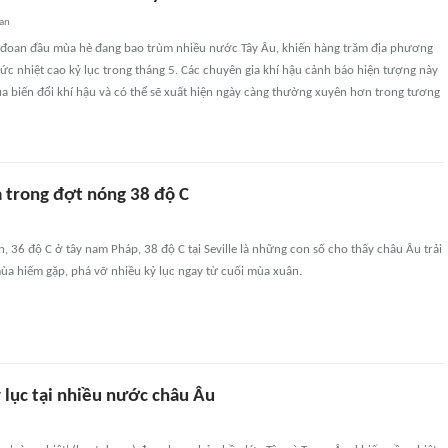
uan
đoan đầu mùa hè đang bao trùm nhiều nước Tây Âu, khiến hàng trăm địa phương
ức nhiệt cao kỷ lục trong tháng 5. Các chuyên gia khí hậu cảnh báo hiện tượng này
của biến đổi khí hậu và có thể sẽ xuất hiện ngày càng thường xuyên hơn trong tương
 trong đợt nóng 38 độ C
n, 36 độ C ở tây nam Pháp, 38 độ C tại Seville là những con số cho thấy châu Âu trải
ùa hiếm gặp, phá vỡ nhiều kỷ lục ngay từ cuối mùa xuân.
 lục tại nhiều nước châu Âu