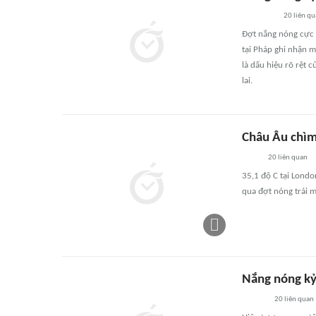
20
liên q
Đợt nắng nóng cực 
tại Pháp ghi nhận m
là dấu hiệu rõ rệt 
lai.
Châu Âu chìm
20
liên quan
35,1 độ C tại Londo
qua đợt nóng trái m
Nắng nóng kỷ
20
liên quan