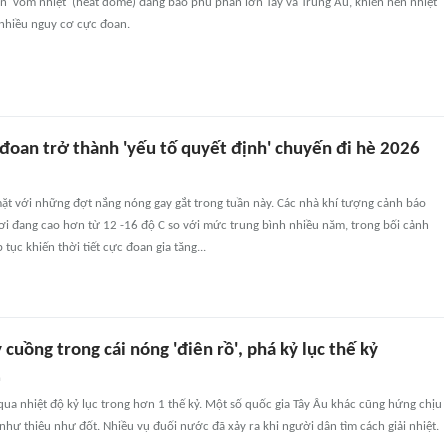
n 'vòm nhiệt' (heat dome) đang bao phủ phần lớn Tây và Trung Âu, khiến nền nhiệt
 nhiều nguy cơ cực đoan.
 đoan trở thành 'yếu tố quyết định' chuyến đi hè 2026
ặt với những đợt nắng nóng gay gắt trong tuần này. Các nhà khí tượng cảnh báo
nơi đang cao hơn từ 12 -16 độ C so với mức trung bình nhiều năm, trong bối cảnh
p tục khiến thời tiết cực đoan gia tăng...
cuồng trong cái nóng 'điên rồ', phá kỷ lục thế kỷ
n
ua nhiệt độ kỷ lục trong hơn 1 thế kỷ. Một số quốc gia Tây Âu khác cũng hứng chịu
 như thiêu như đốt. Nhiều vụ đuối nước đã xảy ra khi người dân tìm cách giải nhiệt.