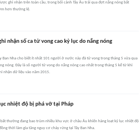
ược ghi nhận trên toàn cầu, trong bối cảnh Tây Âu trải qua đợt nắng nóng bất
ớm hơn thường lệ.
hi nhận số ca tử vong cao kỷ lục do nắng nóng
ây Ban Nha cho biết ít nhất 101 người ở nước này đã tử vong trong tháng 5 vừa qua
ng nóng. Đây là số người tử vong do nắng nóng cao nhất trong tháng 5 kể từ khi
hi nhận dữ liệu vào năm 2015.
lục nhiệt độ bị phá vỡ tại Pháp
bất thường đang bao trùm nhiều khu vực ở châu Âu khiến hàng loạt kỷ lục nhiệt độ
 đồng thời làm gia tăng nguy cơ cháy rừng tại Tây Ban Nha.