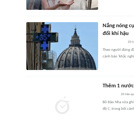
Nắng nóng cực
đổi khí hậu
20
l
Theo người đứng đầ
cảnh báo 'khắc nghi
Thêm 1 nước 
20
liên q
Bồ Đào Nha vừa ghi 
độ C, trong bối cả