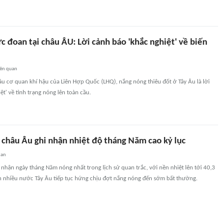
 đoan tại châu ÂU: Lời cảnh báo 'khắc nghiệt' về biến
iên quan
u cơ quan khí hậu của Liên Hợp Quốc (LHQ), nắng nóng thiêu đốt ở Tây Âu là lời
ệt' về tình trạng nóng lên toàn cầu.
châu Âu ghi nhận nhiệt độ tháng Năm cao kỷ lục
uan
nhận ngày tháng Năm nóng nhất trong lịch sử quan trắc, với nền nhiệt lên tới 40,3
nh nhiều nước Tây Âu tiếp tục hứng chịu đợt nắng nóng đến sớm bất thường.