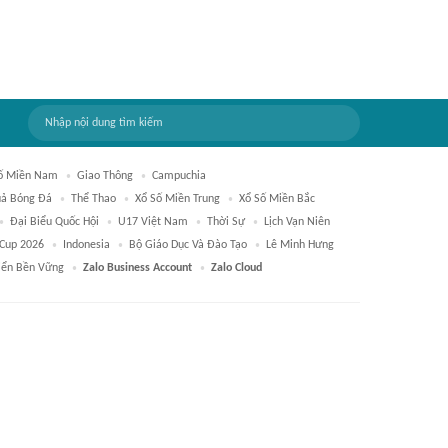
ố Miền Nam
Giao Thông
Campuchia
uả Bóng Đá
Thể Thao
Xổ Số Miền Trung
Xổ Số Miền Bắc
Đại Biểu Quốc Hội
U17 Việt Nam
Thời Sự
Lịch Vạn Niên
Cup 2026
Indonesia
Bộ Giáo Dục Và Đào Tạo
Lê Minh Hưng
riển Bền Vững
Zalo Business Account
Zalo Cloud