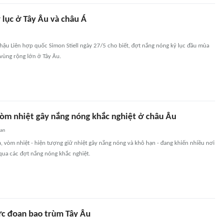
 lục ở Tây Âu và châu Á
hậu Liên hợp quốc Simon Stiell ngày 27/5 cho biết, đợt nắng nóng kỷ lục đầu mùa
vùng rộng lớn ở Tây Âu.
òm nhiệt gây nắng nóng khắc nghiệt ở châu Âu
uan
, vòm nhiệt - hiện tượng giữ nhiệt gây nắng nóng và khô hạn - đang khiến nhiều nơi
qua các đợt nắng nóng khắc nghiệt.
c đoan bao trùm Tây Âu