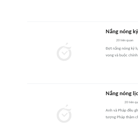
Nắng nóng kỷ 
20
liên quan
Đợt nắng nóng kỷ lụ
vong và buộc chính
Nắng nóng lịc
20
liên q
Anh và Pháp đều gh
tượng Pháp thậm ch