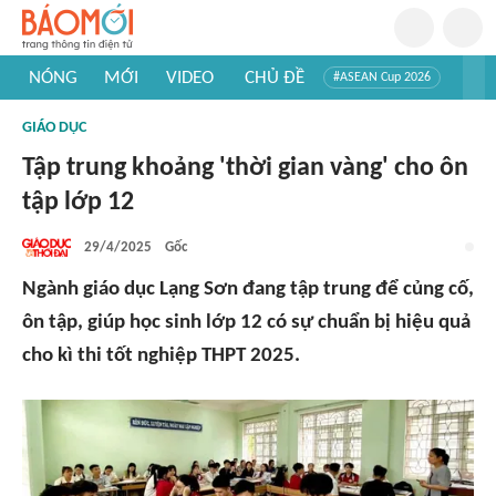
NÓNG
MỚI
VIDEO
CHỦ ĐỀ
#ASEAN Cup 2026
#Trí tuệ nhân tạo
#Mỹ - Iran
#Khám phá Việt Nam
GIÁO DỤC
#Khám phá thế giới
Tập trung khoảng 'thời gian vàng' cho ôn
tập lớp 12
29/4/2025
Gốc
Ngành giáo dục Lạng Sơn đang tập trung để củng cố,
ôn tập, giúp học sinh lớp 12 có sự chuẩn bị hiệu quả
cho kì thi tốt nghiệp THPT 2025.