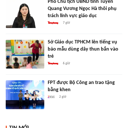
Phó Chủ tịch UBND tỉnh Tuyên
Quang Vương Ngọc Hà thôi phụ
trách lĩnh vực giáo dục
7 giờ
Sở Giáo dục TPHCM lên tiếng vụ
bảo mẫu dùng dây thun bắn vào
trẻ
6 giờ
FPT được Bộ Công an trao tặng
bằng khen
2 giờ
TIN MỚI