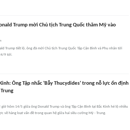
onald Trump mời Chủ tịch Trung Quốc thăm Mỹ vào
an
ld Trump tiết lộ, ông đã mời Chủ tịch Trung Quốc Tập Cận Bình và Phu nhân tới
4/9 tới.
Kinh: Ông Tập nhắc 'Bẫy Thucydides' trong nỗ lực ổn định
 Trung
 giờ hôm 14/5 giữa ông Donald Trump và ông Tập Cận Bình tại Bắc Kinh hé lộ nhiều
ợc về hàng loạt vấn đề trong quan hệ giữa hai siêu cường Mỹ - Trung.