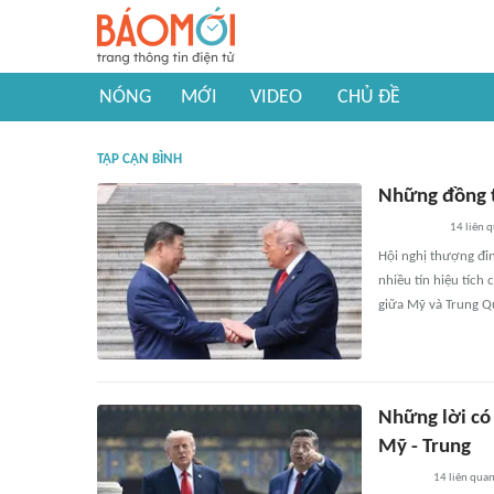
NÓNG
MỚI
VIDEO
CHỦ ĐỀ
TẬP CẬN BÌNH
Những đồng t
14
liên 
Hội nghị thượng đỉn
nhiều tín hiệu tích
giữa Mỹ và Trung Q
Những lời có 
Mỹ - Trung
14
liên qua