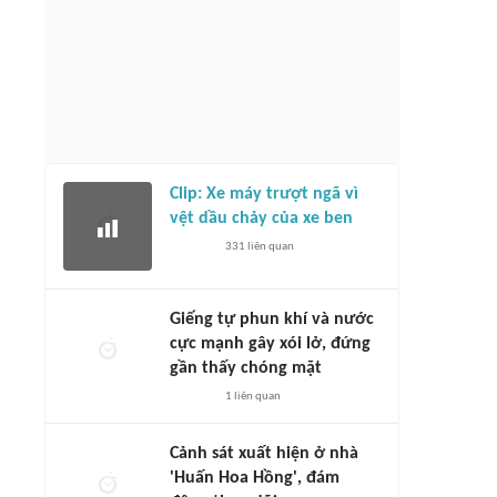
Clip: Xe máy trượt ngã vì
vệt dầu chảy của xe ben
331
liên quan
Giếng tự phun khí và nước
cực mạnh gây xói lở, đứng
gần thấy chóng mặt
1
liên quan
Cảnh sát xuất hiện ở nhà
'Huấn Hoa Hồng', đám