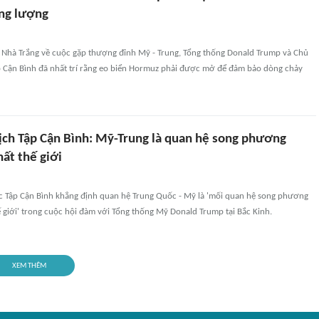
ng lượng
 Nhà Trắng về cuộc gặp thượng đỉnh Mỹ - Trung, Tổng thống Donald Trump và Chủ
p Cận Bình đã nhất trí rằng eo biển Hormuz phải được mở để đảm bảo dòng chảy
tịch Tập Cận Bình: Mỹ-Trung là quan hệ song phương
ất thế giới
c Tập Cận Bình khẳng định quan hệ Trung Quốc - Mỹ là 'mối quan hệ song phương
 giới' trong cuộc hội đàm với Tổng thống Mỹ Donald Trump tại Bắc Kinh.
XEM THÊM