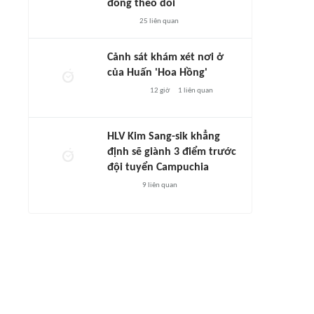
đông theo dõi
25
liên quan
Cảnh sát khám xét nơi ở
của Huấn 'Hoa Hồng'
12 giờ
1
liên quan
HLV Kim Sang-sik khẳng
định sẽ giành 3 điểm trước
đội tuyển Campuchia
9
liên quan