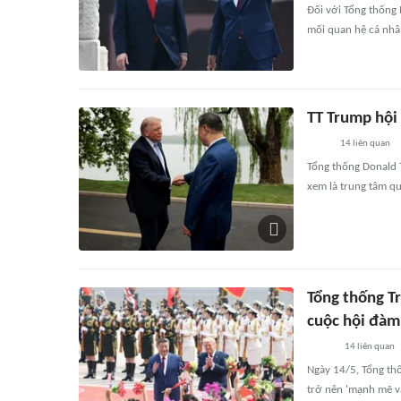
Đối với Tổng thống
mối quan hệ cá nhâ
TT Trump hội 
14
liên quan
Tổng thống Donald 
xem là trung tâm q
Tổng thống T
cuộc hội đàm 
14
liên quan
Ngày 14/5, Tổng th
trở nên 'mạnh mẽ và