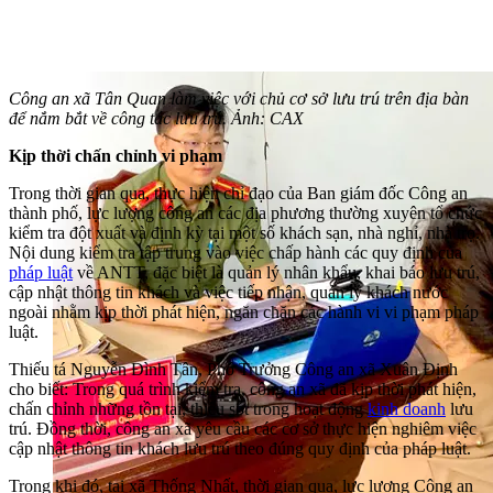
Công an xã Tân Quan làm việc với chủ cơ sở lưu trú trên địa bàn
để nắm bắt về công tác lưu trú. Ảnh: CAX
Kịp thời chấn chỉnh vi phạm
Trong thời gian qua, thực hiện chỉ đạo của Ban giám đốc Công an
thành phố, lực lượng công an các địa phương thường xuyên tổ chức
kiểm tra đột xuất và định kỳ tại một số khách sạn, nhà nghỉ, nhà trọ.
Nội dung kiểm tra tập trung vào việc chấp hành các quy định của
pháp luật
về ANTT, đặc biệt là quản lý nhân khẩu, khai báo lưu trú,
cập nhật thông tin khách và việc tiếp nhận, quản lý khách nước
ngoài nhằm kịp thời phát hiện, ngăn chặn các hành vi vi phạm pháp
luật.
Thiếu tá Nguyễn Đình Tân, Phó Trưởng Công an xã Xuân Định
cho biết: Trong quá trình kiểm tra, công an xã đã kịp thời phát hiện,
chấn chỉnh những tồn tại, thiếu sót trong hoạt động
kinh doanh
lưu
trú. Đồng thời, công an xã yêu cầu các cơ sở thực hiện nghiêm việc
cập nhật thông tin khách lưu trú theo đúng quy định của pháp luật.
Trong khi đó, tại xã Thống Nhất, thời gian qua, lực lượng Công an