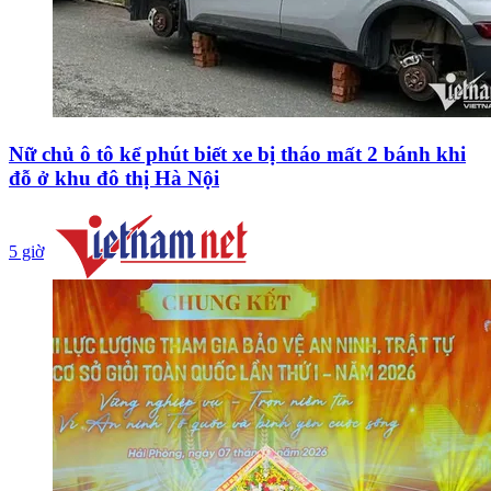
Nữ chủ ô tô kể phút biết xe bị tháo mất 2 bánh khi
đỗ ở khu đô thị Hà Nội
5 giờ