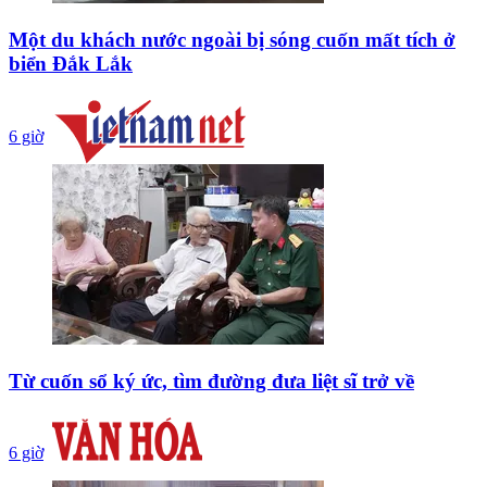
Một du khách nước ngoài bị sóng cuốn mất tích ở
biển Đắk Lắk
6 giờ
Từ cuốn sổ ký ức, tìm đường đưa liệt sĩ trở về
6 giờ