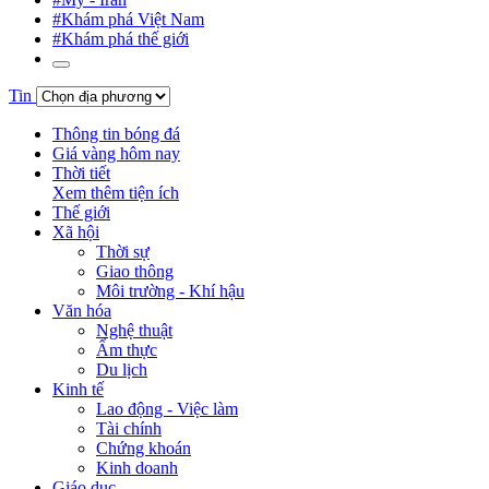
#Khám phá Việt Nam
#Khám phá thế giới
Tin
Thông tin bóng đá
Giá vàng hôm nay
Thời tiết
Xem thêm tiện ích
Thế giới
Xã hội
Thời sự
Giao thông
Môi trường - Khí hậu
Văn hóa
Nghệ thuật
Ẩm thực
Du lịch
Kinh tế
Lao động - Việc làm
Tài chính
Chứng khoán
Kinh doanh
Giáo dục