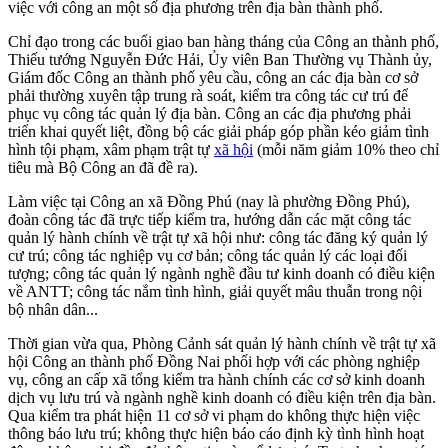
việc với công an một số địa phương trên địa bàn thành phố.
Chỉ đạo trong các buổi giao ban hàng tháng của Công an thành phố,
Thiếu tướng Nguyễn Đức Hải, Ủy viên Ban Thường vụ Thành ủy,
Giám đốc Công an thành phố yêu cầu, công an các địa bàn cơ sở
phải thường xuyên tập trung rà soát, kiểm tra công tác cư trú để
phục vụ công tác quản lý địa bàn. Công an các địa phương phải
triển khai quyết liệt, đồng bộ các giải pháp góp phần kéo giảm tình
hình tội phạm, xâm phạm trật tự
xã hội
(mỗi năm giảm 10% theo chỉ
tiêu mà Bộ Công an đã đề ra).
Làm việc tại Công an xã Đồng Phú (nay là phường Đồng Phú),
đoàn công tác đã trực tiếp kiểm tra, hướng dẫn các mặt công tác
quản lý hành chính về trật tự xã hội như: công tác đăng ký quản lý
cư trú; công tác nghiệp vụ cơ bản; công tác quản lý các loại đối
tượng; công tác quản lý ngành nghề đầu tư kinh doanh có điều kiện
về ANTT; công tác nắm tình hình, giải quyết mâu thuẫn trong nội
bộ nhân dân...
Thời gian vừa qua, Phòng Cảnh sát quản lý hành chính về trật tự xã
hội Công an thành phố Đồng Nai phối hợp với các phòng nghiệp
vụ, công an cấp xã tổng kiểm tra hành chính các cơ sở kinh doanh
dịch vụ lưu trú và ngành nghề kinh doanh có điều kiện trên địa bàn.
Qua kiểm tra phát hiện 11 cơ sở vi phạm do không thực hiện việc
thông báo lưu trú; không thực hiện báo cáo định kỳ tình hình hoạt