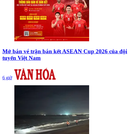
Mở bán vé trận bán kết ASEAN Cup 2026 của đội
tuyển Việt Nam
6 giờ