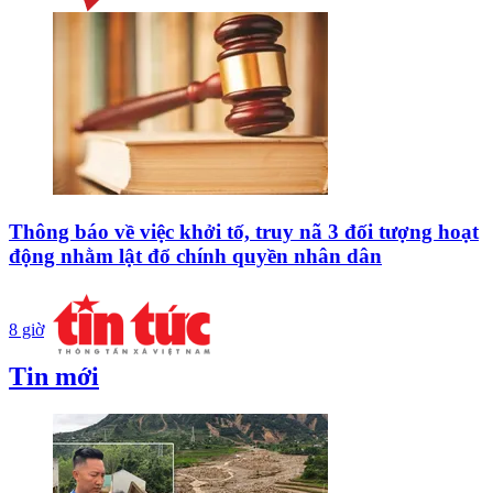
Thông báo về việc khởi tố, truy nã 3 đối tượng hoạt
động nhằm lật đổ chính quyền nhân dân
8 giờ
Tin mới