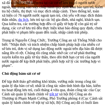
xã đã tổ chức 2 đợt kiểm tra tại các cơ sở lưu trú có người nước
ngoài, tập trung vào việc chấp hành quy định khai báo tạm trú, kiểm
tra hộ chiếu, thị thực và mục đích nhập cảnh. Theo thống kê, toàn
xã hiện có 76 người nước ngoài tạm trú, chủ yếu với mục đích thăm
thân nhân,
du lịch
, lưu trú tại các hộ gia đình, nhà nghỉ, khách sạn.
Qua kiểm tra, các trường hợp đều có giấy tờ hợp lệ còn giá trị sử
dụng, các cơ sở lưu trú đều thực hiện khai báo đúng quy định, chưa
phát hiện vi phạm liên quan đến xuất, nhập cảnh trái phép.
Trung tá Nguyễn Công Chức, Trưởng Công an xã Thống Nhất cho
biết: “Nhận thức và trách nhiệm chấp hành pháp luật của nhiều cơ
sở lưu trú, đơn vị sử dụng lao động nước ngoài trên địa bàn đã được
nâng lên rõ rệt. Chúng tôi cũng nhắc nhở các cơ sở phải thường
xuyên kiểm tra giấy tờ tùy thân, theo dõi thời hạn cư trú của người
nước ngoài để kịp thời phát hiện, phối hợp xử lý các trường hợp vi
phạm”.
Chủ động bám sát cơ sở
Để kịp thời tháo gỡ những khó khăn, vướng mắc trong công tác
quản lý địa bàn cơ sở, nhất là công tác nắm tình hình địa bàn, kiểm
tra hoạt động lưu trú, cuối tháng 4 vừa qua, đoàn công tác của Cục
Cảnh sát quản lý hành chính về
trật tự
xã hội Bộ Công an do
Thượng tá Phạm Mạnh Cường, Phó Trưởng phòng 4 (Cục Cảnh sát
quản lý hành chính về trật tự xã hội, Bộ Công an) đã có buổi làm