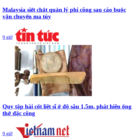
Malaysia siết chặt quản lý phi công sau cáo buộc
vận chuyển ma túy
9 giờ
Quy tập hài cốt liệt sĩ ở độ sâu 1,5m, phát hiện ống
thở đặc công
9 giờ