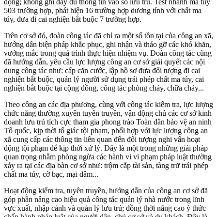
động; không ghi đầy đủ thông tin vào sổ lưu trú. Test nhanh ma túy
503 trường hợp, phát hiện 16 trường hợp dương tính với chất ma
túy, đưa đi cai nghiện bắt buộc 7 trường hợp.
Trên cơ sở đó, đoàn công tác đã chỉ ra một số tồn tại của công an xã,
hướng dẫn biện pháp khắc phục, ghi nhận và tháo gỡ các khó khăn,
vướng mắc trong quá trình thực hiện nhiệm vụ. Đoàn công tác cũng
đã hướng dẫn, yêu cầu lực lượng công an cơ sở giải quyết các nội
dung công tác như: cấp căn cước, lập hồ sơ đưa đối tượng đi cai
nghiện bắt buộc, quản lý người sử dụng trái phép chất ma túy, cai
nghiện bắt buộc tại cộng đồng, công tác phòng cháy, chữa cháy...
Theo công an các địa phương, cùng với công tác kiểm tra, lực lượng
chức năng thường xuyên tuyên truyền, vận động chủ các cơ sở kinh
doanh lưu trú tích cực tham gia phong trào Toàn dân bảo vệ an ninh
Tổ quốc, kịp thời tố giác tội phạm, phối hợp với lực lượng công an
xã cung cấp các thông tin liên quan đến đối tượng nghi vấn hoạt
động tội phạm để kịp thời xử lý. Đây là một trong những giải pháp
quan trọng nhằm phòng ngừa các hành vi vi phạm pháp luật thường
xảy ra tại các địa bàn cơ sở như: trộm cắp tài sản, tàng trữ trái phép
chất ma túy, cờ bạc, mại dâm...
Hoạt động kiểm tra, tuyên truyền, hướng dẫn của công an cơ sở đã
góp phần nâng cao hiệu quả công tác quản lý nhà nước trong lĩnh
vực xuất, nhập cảnh và quản lý lưu trú; đồng thời nâng cao ý thức
chấp hành pháp luật của người dân, chủ cơ sở và du khách. Đây là