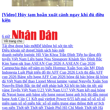
[Video] Hủy tạm hoãn xuất cảnh ngay khi đủ điều
kiện
6 giờ
Về trang chủ
Tải ứng dụng báo mới
Để không bỏ sót tin tức
Điều khoản sử dụng
Chính sách bảo mật
doanh nghiệp
logistic
Hồ Văn Khoa
Trần Đình Tiệp
hạ tầng
đội
tuyển Việt Nam
Liên bang Nga
Singapore
Khánh Sky
Đình Bắc
Kim Sang-sik
Iran
ASEAN Cup 2026
A ASEAN Cup 2026
Campuchia
tháo gỡ
năm
eo biển Hormuz
Xuân Son
sân Mỹ Đình
Indonesia
Luật Phát triển đô thị
AFF Cup 2026
Lịch thi đấu AFF
cup 2026
Bảng xếp hạng AFF Cup 2026
bóng đá
báo bóng đá
bóng
đá Việt Nam
thể thao
Lionel Messi
lamine yamal
Nguyễn Xuân Son
Nguyễn Đình Bắc
tin thế giới
pháp luật
Xã hội
tin bão
tin tức
giá
vàng
Tuyển Việt Nam
U23 Việt Nam
U17 Việt Nam
kết quả bóng
đá
Ngoại hạng anh
bảng xếp hạng ngoại hạng anh
lịch thi đấu ngoại
hạng Anh
Cúp C1
Kết quả vietlott Power 6/55
kết quả xổ số
xổ số
miền nam
xổ số miền bắc
xổ số miền trung
giao thông
thời sự
lịch
vạn niên
Thời tiết
Thời tiết Thành Phố Hồ Chí Minh
Thời tiết Hà