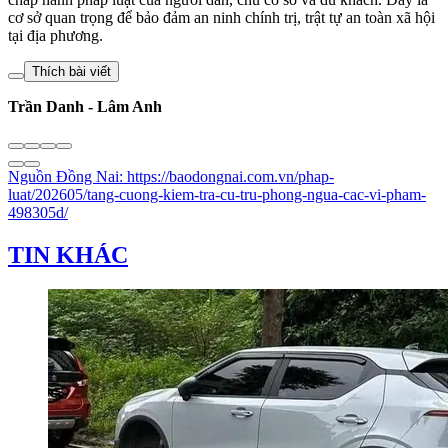
cơ sở quan trọng để bảo đảm an ninh chính trị, trật tự an toàn xã hội
tại địa phương.
Thích bài viết
Trần Danh - Lâm Anh
Nguồn
Đồng Nai
:
https://baodongnai.com.vn/phap-
luat/202605/tang-cuong-kiem-tra-cu-tru-phong-ngua-cac-vi-pham-
498305d/
TIN KHÁC