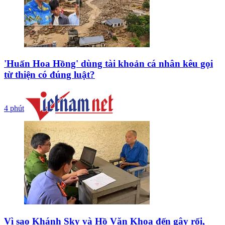
'Huấn Hoa Hồng' dùng tài khoản cá nhân kêu gọi
từ thiện có đúng luật?
4 phút
Vì sao Khánh Sky và Hồ Văn Khoa đến gây rối,