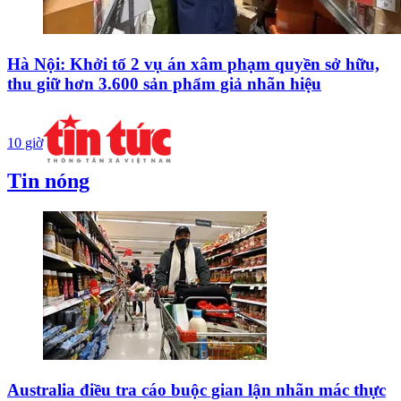
Hà Nội: Khởi tố 2 vụ án xâm phạm quyền sở hữu,
thu giữ hơn 3.600 sản phẩm giả nhãn hiệu
10 giờ
Tin nóng
Australia điều tra cáo buộc gian lận nhãn mác thực