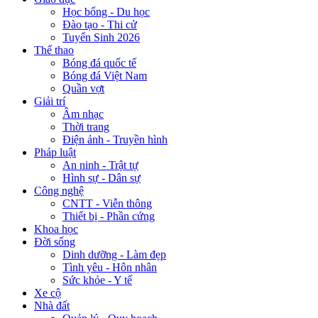
Học bổng - Du học
Đào tạo - Thi cử
Tuyển Sinh 2026
Thể thao
Bóng đá quốc tế
Bóng đá Việt Nam
Quần vợt
Giải trí
Âm nhạc
Thời trang
Điện ảnh - Truyền hình
Pháp luật
An ninh - Trật tự
Hình sự - Dân sự
Công nghệ
CNTT - Viễn thông
Thiết bị - Phần cứng
Khoa học
Đời sống
Dinh dưỡng - Làm đẹp
Tình yêu - Hôn nhân
Sức khỏe - Y tế
Xe cộ
Nhà đất