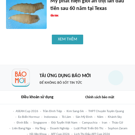
Mỹ phát hiện giòi ăn thịt lần đầu
tiên sau 60 năm tại Texas
XEM THÊM
TẢI ỨNG DỤNG BÁO MỚI
ĐỂ KHÔNG BỎ SÓT TIN TỨC
Điều khoản sử dụng
Chính sách bảo mật
ASEAN Cup 2026
Trần Đình Tiệp
Kim Sang-Sik
THPT Chuyên Tuyên Quang
Eo Biển Hormuz
Indonesia
Tô Lâm
Sân Mỹ Đình
Năm
Khánh Sky
Đình Bắc
Singapore
Đội Tuyển Việt Nam
Campuchia
Iran
Tháo Gỡ
Liên Bang Nga
Hạ Tầng
Doanh Nghiệp
Luật Phát Triển Đô Thị
Sophon Zaram
Hồ Văn Khoa
AFF Cup 2026
Lịch Thi Đấu AFF Cup 2026