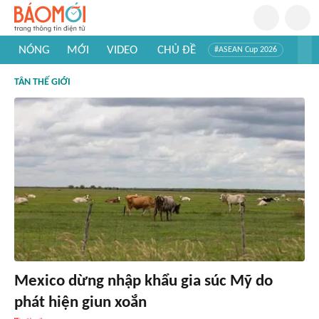
NÓNG
MỚI
VIDEO
CHỦ ĐỀ
#ASEAN Cup 2026
#Trí tuệ nhân tạo
#Mỹ - Iran
#Khám phá Việt Nam
TÂN THẾ GIỚI
#Khám phá thế giới
Mexico dừng nhập khẩu gia súc Mỹ do
phát hiện giun xoắn