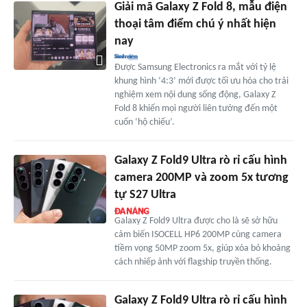
Giải mã Galaxy Z Fold 8, mẫu điện
thoại tâm điểm chú ý nhất hiện
nay
Được Samsung Electronics ra mắt với tỷ lệ
khung hình ‘4:3’ mới được tối ưu hóa cho trải
nghiệm xem nội dung sống động, Galaxy Z
Fold 8 khiến mọi người liên tưởng đến một
cuốn ‘hộ chiếu’.
Galaxy Z Fold9 Ultra rò rỉ cấu hình
camera 200MP và zoom 5x tương
tự S27 Ultra
Galaxy Z Fold9 Ultra được cho là sẽ sở hữu
cảm biến ISOCELL HP6 200MP cùng camera
tiềm vọng 50MP zoom 5x, giúp xóa bỏ khoảng
cách nhiếp ảnh với flagship truyền thống.
Galaxy Z Fold9 Ultra rò rỉ cấu hình