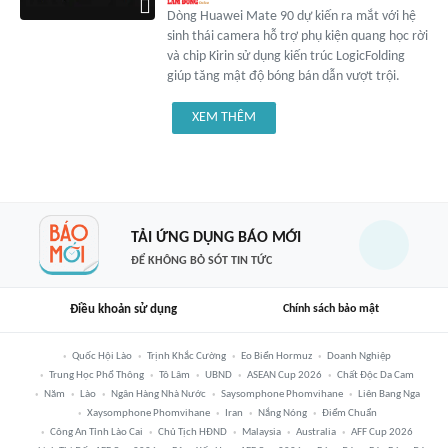
Dòng Huawei Mate 90 dự kiến ra mắt với hệ
sinh thái camera hỗ trợ phụ kiện quang học rời
và chip Kirin sử dụng kiến trúc LogicFolding
giúp tăng mật độ bóng bán dẫn vượt trội.
XEM THÊM
TẢI ỨNG DỤNG BÁO MỚI
ĐỂ KHÔNG BỎ SÓT TIN TỨC
Điều khoản sử dụng
Chính sách bảo mật
Quốc Hội Lào
Trịnh Khắc Cường
Eo Biển Hormuz
Doanh Nghiệp
Trung Học Phổ Thông
Tô Lâm
UBND
ASEAN Cup 2026
Chất Độc Da Cam
Năm
Lào
Ngân Hàng Nhà Nước
Saysomphone Phomvihane
Liên Bang Nga
Xaysomphone Phomvihane
Iran
Nắng Nóng
Điểm Chuẩn
Công An Tỉnh Lào Cai
Chủ Tịch HĐND
Malaysia
Australia
AFF Cup 2026