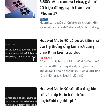
6.500mAh, camera Leica, giá hơn
20 triệu đồng, cạnh tranh với
iPhone 17
Xiaomi 17T chuẩn bị lên kệ ở thị trường Việt
Nam với mức giá khởi điểm 20,09 triệu đồng.
Huawei Mate 90 và bước tiến mới
với hệ thống ống kính rời cùng
chip Kirin kiến trúc dọc
Dòng flagship Huawei Mate 90 dự kiến ra mắt
vào năm 2026 sẽ thay đổi định nghĩa nhiếp
ảnh di động nhờ hệ thống phụ kiện quang học
rời và kiến trúc chip Kirin đột phá.
Huawei Mate 90 sở hữu ống kính
rời và chip Kirin kiến trúc
LogicFolding đột phá