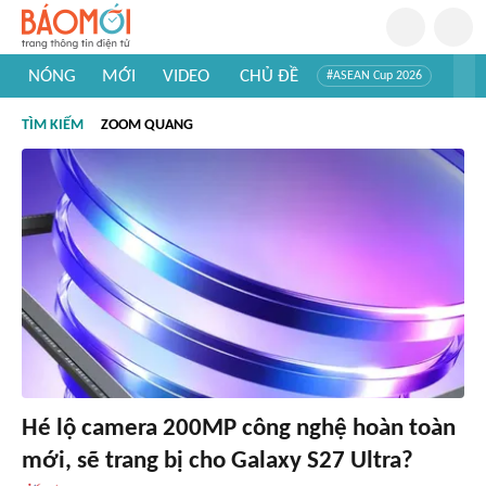
NÓNG
MỚI
VIDEO
CHỦ ĐỀ
#ASEAN Cup 2026
#Tuyển sinh đại học 2026
#Trí tuệ nhân tạo
#Mỹ - Iran
TÌM KIẾM
ZOOM QUANG
#Khám phá Việt Nam
#Khám phá thế giới
Hé lộ camera 200MP công nghệ hoàn toàn
mới, sẽ trang bị cho Galaxy S27 Ultra?