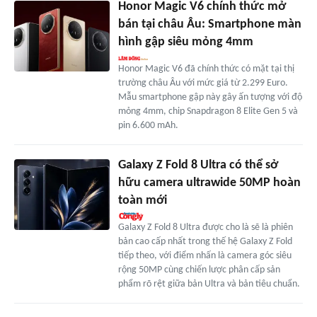
Honor Magic V6 chính thức mở
bán tại châu Âu: Smartphone màn
hình gập siêu mỏng 4mm
Honor Magic V6 đã chính thức có mặt tại thị
trường châu Âu với mức giá từ 2.299 Euro.
Mẫu smartphone gập này gây ấn tượng với độ
mỏng 4mm, chip Snapdragon 8 Elite Gen 5 và
pin 6.600 mAh.
Galaxy Z Fold 8 Ultra có thể sở
hữu camera ultrawide 50MP hoàn
toàn mới
Galaxy Z Fold 8 Ultra được cho là sẽ là phiên
bản cao cấp nhất trong thế hệ Galaxy Z Fold
tiếp theo, với điểm nhấn là camera góc siêu
rộng 50MP cùng chiến lược phân cấp sản
phẩm rõ rệt giữa bản Ultra và bản tiêu chuẩn.