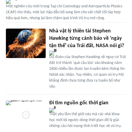
Một nghiên cứu mới trong Tạp chí Cosmology and Astroparticle Physics
(JCAP) cho thấy, một lực hấp dẫn bổ sung làm cho vật chất tối tập hợp
hiệu quả hơn, nhưng lại làm chậm quá trình Vũ trụ mở rộng.
Nhà vật lý thiên tài Stephen
Hawking từng cảnh báo về 'ngày
tận thế' của Trái đất, NASA nói gì?
Dự đoán của Stephen Hawking về nguy cơ Trái
đất trở thành 'quả cầu lửa' vào khoảng năm
2600 nhiều lần được lan truyền kèm thông tin
NASA xác nhận. Tuy nhiên, cơ quan vũ trụ Mỹ
khẳng định chưa từng đưa ra tuyên bố như
vậy.
Đi tìm nguồn gốc thời gian
Thật yêu lắm thế giới này mà các nhà khoa
học mới lội ngược dòng thời gian để lý giải
những câu hỏi mang tính triết học về vũ trụ.