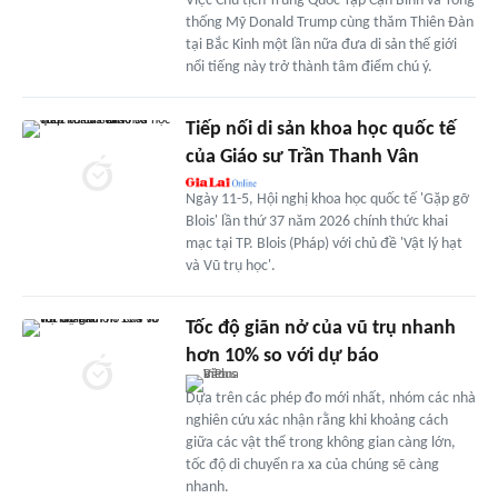
Việc Chủ tịch Trung Quốc Tập Cận Bình và Tổng
thống Mỹ Donald Trump cùng thăm Thiên Đàn
tại Bắc Kinh một lần nữa đưa di sản thế giới
nổi tiếng này trở thành tâm điểm chú ý.
Tiếp nối di sản khoa học quốc tế
của Giáo sư Trần Thanh Vân
Ngày 11-5, Hội nghị khoa học quốc tế 'Gặp gỡ
Blois' lần thứ 37 năm 2026 chính thức khai
mạc tại TP. Blois (Pháp) với chủ đề 'Vật lý hạt
và Vũ trụ học'.
Tốc độ giãn nở của vũ trụ nhanh
hơn 10% so với dự báo
Dựa trên các phép đo mới nhất, nhóm các nhà
nghiên cứu xác nhận rằng khi khoảng cách
giữa các vật thể trong không gian càng lớn,
tốc độ di chuyển ra xa của chúng sẽ càng
nhanh.