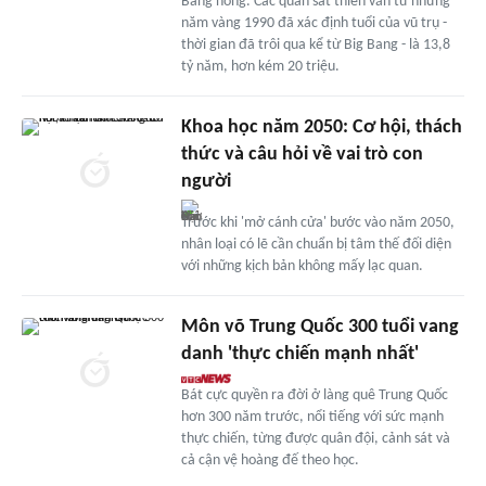
Bang nóng. Các quan sát thiên văn từ những
năm vàng 1990 đã xác định tuổi của vũ trụ -
thời gian đã trôi qua kể từ Big Bang - là 13,8
tỷ năm, hơn kém 20 triệu.
Khoa học năm 2050: Cơ hội, thách
thức và câu hỏi về vai trò con
người
Trước khi 'mở cánh cửa' bước vào năm 2050,
nhân loại có lẽ cần chuẩn bị tâm thế đối diện
với những kịch bản không mấy lạc quan.
Môn võ Trung Quốc 300 tuổi vang
danh 'thực chiến mạnh nhất'
Bát cực quyền ra đời ở làng quê Trung Quốc
hơn 300 năm trước, nổi tiếng với sức mạnh
thực chiến, từng được quân đội, cảnh sát và
cả cận vệ hoàng đế theo học.