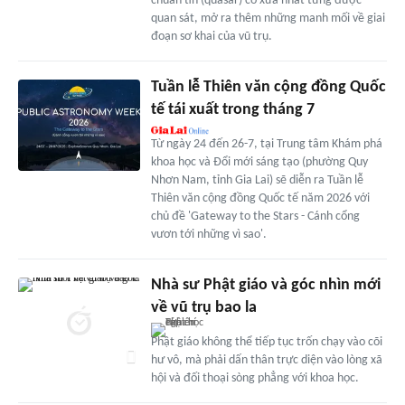
chuẩn tin (quasar) cổ xưa nhất từng được
quan sát, mở ra thêm những manh mối về giai
đoạn sơ khai của vũ trụ.
Tuần lễ Thiên văn cộng đồng Quốc
tế tái xuất trong tháng 7
Từ ngày 24 đến 26-7, tại Trung tâm Khám phá
khoa học và Đổi mới sáng tạo (phường Quy
Nhơn Nam, tỉnh Gia Lai) sẽ diễn ra Tuần lễ
Thiên văn cộng đồng Quốc tế năm 2026 với
chủ đề 'Gateway to the Stars - Cánh cổng
vươn tới những vì sao'.
Nhà sư Phật giáo và góc nhìn mới
về vũ trụ bao la
Phật giáo không thể tiếp tục trốn chạy vào cõi
hư vô, mà phải dấn thân trực diện vào lòng xã
hội và đối thoại sòng phẳng với khoa học.