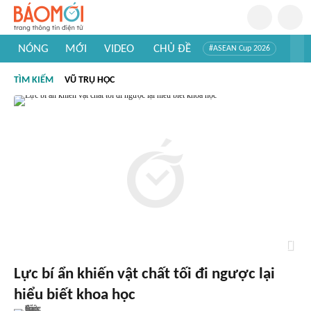
NÓNG
MỚI
VIDEO
CHỦ ĐỀ
#ASEAN Cup 2026
#Trí tuệ nhân tạo
#Mỹ - Iran
#Khám phá Việt Nam
TÌM KIẾM
VŨ TRỤ HỌC
#Khám phá thế giới
Lực bí ẩn khiến vật chất tối đi ngược lại
hiểu biết khoa học