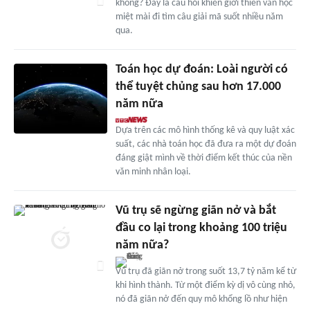
không? Đây là câu hỏi khiến giới thiên văn học
miệt mài đi tìm câu giải mã suốt nhiều năm
qua.
Toán học dự đoán: Loài người có
thể tuyệt chủng sau hơn 17.000
năm nữa
Dựa trên các mô hình thống kê và quy luật xác
suất, các nhà toán học đã đưa ra một dự đoán
đáng giật mình về thời điểm kết thúc của nền
văn minh nhân loại.
Vũ trụ sẽ ngừng giãn nở và bắt
đầu co lại trong khoảng 100 triệu
năm nữa?
Vũ trụ đã giãn nở trong suốt 13,7 tỷ năm kể từ
khi hình thành. Từ một điểm kỳ dị vô cùng nhỏ,
nó đã giãn nở đến quy mô khổng lồ như hiện