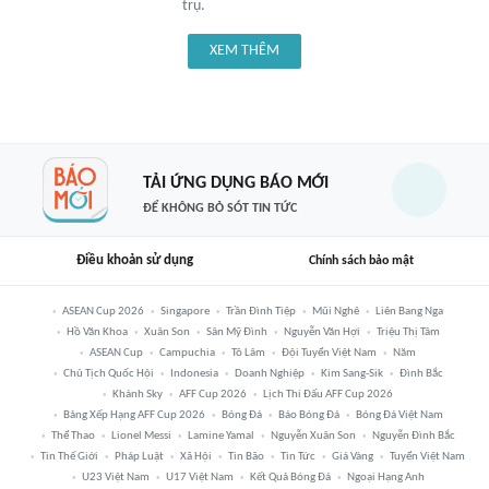
trụ.
XEM THÊM
TẢI ỨNG DỤNG BÁO MỚI
ĐỂ KHÔNG BỎ SÓT TIN TỨC
Điều khoản sử dụng
Chính sách bảo mật
ASEAN Cup 2026
Singapore
Trần Đình Tiệp
Mũi Nghê
Liên Bang Nga
Hồ Văn Khoa
Xuân Son
Sân Mỹ Đình
Nguyễn Văn Hợi
Triệu Thị Tâm
ASEAN Cup
Campuchia
Tô Lâm
Đội Tuyển Việt Nam
Năm
Chủ Tịch Quốc Hội
Indonesia
Doanh Nghiệp
Kim Sang-Sik
Đình Bắc
Khánh Sky
AFF Cup 2026
Lịch Thi Đấu AFF Cup 2026
Bảng Xếp Hạng AFF Cup 2026
Bóng Đá
Báo Bóng Đá
Bóng Đá Việt Nam
Thể Thao
Lionel Messi
Lamine Yamal
Nguyễn Xuân Son
Nguyễn Đình Bắc
Tin Thế Giới
Pháp Luật
Xã Hội
Tin Bão
Tin Tức
Giá Vàng
Tuyển Việt Nam
U23 Việt Nam
U17 Việt Nam
Kết Quả Bóng Đá
Ngoại Hạng Anh