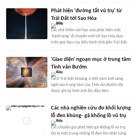
Phát hiện 'đường tắt vũ trụ' từ
Trái Đất tới Sao Hỏa
Các nhà thiên văn học vừa phát hiện một
'hành lang' di chuyển mới tới Sao Hỏa dựa
trên quỹ đạo của tiểu hành tinh gần Trái Đất.
'Giao diện' ngoạn mục ở trung tâm
Tinh vân Bướm
Cách Trái Đất khoảng 3.400 năm ánh sáng,
ngôi sao trung tâm của Tinh vân Bướm đã
được ghi lại hình ảnh lần đầu tiên.
Các nhà nghiên cứu đo khối lượng
lỗ đen khủng- gã khổng lồ vũ trụ
Các chuyên gia phát hiện gã khổng lồ vũ trụ.
Đó là một trong những lỗ đen lớn nhất từng