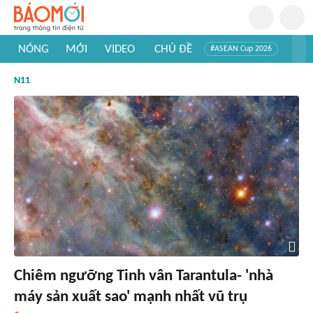
NÓNG
MỚI
VIDEO
CHỦ ĐỀ
#ASEAN Cup 2026
#Trí tuệ nhân tạo
#Mỹ - Iran
#Khám phá Việt Nam
N11
#Khám phá thế giới
Chiêm ngưỡng Tinh vân Tarantula- 'nhà
máy sản xuất sao' mạnh nhất vũ trụ