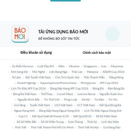
TẢI ỨNG DỤNG BÁO MỚI
ĐỂ KHÔNG BỎ SÓT TIN TỨC
Điều khoản sử dụng
Chính sách bảo mật
Eo Biển Hormuz
Luật Dầu Khí
Năm
Ukraine
Singapore
Iran
Myanmar
Kim Sang-Sik
Mũi Nghê
Liên Bang Nga
Thái Lan
Malaysia
ASEAN Cup 2026
Tô Lâm
Đội Tuyển Việt Nam
Chủ Tịch Quốc Hội
Trần Thanh Mẫn
Nắng Nóng
Doanh Nghiệp
Xaysomphone Phomvihane
Philippines
AFF Cup 2026
Lịch Thi Đấu AFF Cup 2026
Bảng Xếp Hạng AFF Cup 2026
Bóng Đá
Báo Bóng Đá
Bóng Đá Việt Nam
Thể Thao
Lionel Messi
Lamine Yamal
Nguyễn Xuân Son
Nguyễn Đình Bắc
Tin Thế Giới
Pháp Luật
Xã Hội
Tin Bão
Tin Tức
Giá Vàng
Tuyển Việt Nam
U23 Việt Nam
U17 Việt Nam
Kết Quả Bóng Đá
Ngoại Hạng Anh
Bảng Xếp Hạng Ngoại Hạng Anh
Lịch Thi Đấu Ngoại Hạng Anh
Cúp C1
Kết Quả Vietlott Power 6/55
Kết Quả Xổ Số
Xổ Số Miền Nam
Xổ Số Miền Bắc
Xổ Số Miền Trung
Giao Thông
Thời Sự
Lịch Vạn Niên
Thời Tiết
Thời Tiết Thành Phố Hồ Chí Minh
Thời Tiết Hà Nội
Giá Xăng Dầu