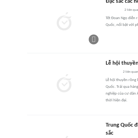
Đặc sắc các h
2
liên qu
Tết Đoan Ngọ diễn r
Quốc, nổi bật với p
Lễ hội thuyề
2
liên qua
Lễ hội thuyền rồng 
Quốc. Trải qua hàng
nghiệp của cư dân 
thời hiện đại.
Trung Quốc đ
sắc