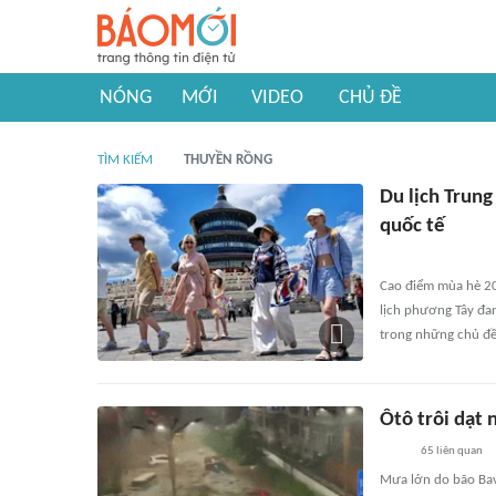
NÓNG
MỚI
VIDEO
CHỦ ĐỀ
TÌM KIẾM
THUYỀN RỒNG
Du lịch Trung
quốc tế
Cao điểm mùa hè 20
lịch phương Tây đan
trong những chủ đề 
Ôtô trôi dạt
65
liên quan
Mưa lớn do bão Bavi