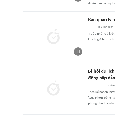
di sản dân ca quý b
Ban quản lý 
482
liên quan
Trước những ý kiến 
khách giữ hình ảnh 
Lễ hội du lị
động hấp dẫ
5
liên
Theo kế hoạch, ngày
'Quy Nhơn Đông - Sắ
phong phú, hấp dẫn