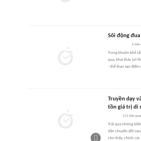
Sôi động đua
6
liên
Trong khuôn khổ Lễ
qua, khai thác lợi 
- thể thao tạo điểm
Truyền dạy v
tồn giá trị di
211
liên qua
Trải qua những biến
dần chuyển đổi sang
cho thấy, chính các