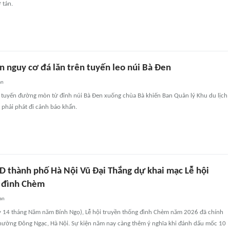
 tán.
n nguy cơ đá lăn trên tuyến leo núi Bà Đen
an
n tuyến đường mòn từ đỉnh núi Bà Đen xuống chùa Bà khiến Ban Quản lý Khu du lịch
 phải phát đi cảnh báo khẩn.
D thành phố Hà Nội Vũ Đại Thắng dự khai mạc Lễ hội
 đình Chèm
an
y 14 tháng Năm năm Bính Ngọ), Lễ hội truyền thống đình Chèm năm 2026 đã chính
phường Đông Ngạc, Hà Nội. Sự kiện năm nay càng thêm ý nghĩa khi đánh dấu mốc 10