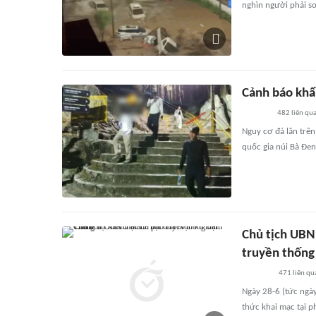
nghìn người phải sơ
Cảnh báo khẩ
482
liên qu
Nguy cơ đá lăn trê
quốc gia núi Bà Đen
Chủ tịch UBN
truyền thống
471
liên qu
Ngày 28-6 (tức ngà
thức khai mạc tại 