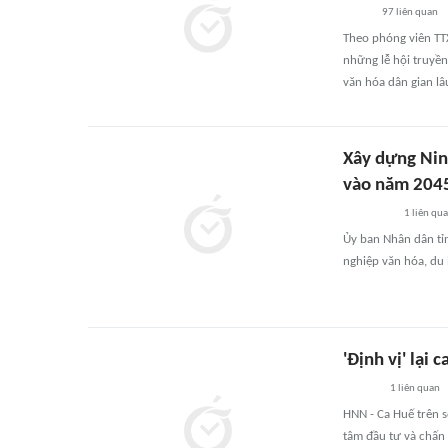
97
liên quan
Theo phóng viên TTX
những lễ hội truyền
văn hóa dân gian lâ
Xây dựng Ninh
vào năm 204
1
liên qu
Ủy ban Nhân dân tỉ
nghiệp văn hóa, du
'Định vị' lại
1
liên quan
HNN - Ca Huế trên 
tâm đầu tư và chấn 