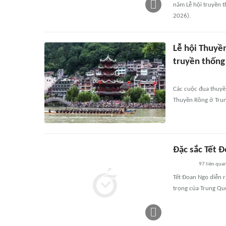
năm Lễ hội truyền t
2026).
Lễ hội Thuyề
truyền thống
Các cuộc đua thuyền
Thuyền Rồng ở Tru
Đặc sắc Tết 
97
liên qua
Tết Đoan Ngọ diễn r
trọng của Trung Qu