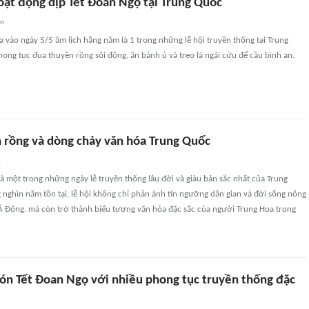
oạt động dịp Tết Đoan Ngọ tại Trung Quốc
an
a vào ngày 5/5 âm lịch hằng năm là 1 trong những lễ hội truyền thống tại Trung
hong tục đua thuyền rồng sôi động, ăn bánh ú và treo lá ngải cứu để cầu bình an.
n rồng và dòng chảy văn hóa Trung Quốc
n
là một trong những ngày lễ truyền thống lâu đời và giàu bản sắc nhất của Trung
 nghìn năm tồn tại, lễ hội không chỉ phản ánh tín ngưỡng dân gian và đời sống nông
Á Đông, mà còn trở thành biểu tượng văn hóa đặc sắc của người Trung Hoa trong
ón Tết Đoan Ngọ với nhiều phong tục truyền thống đặc