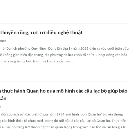
 thuyền rồng, rực rỡ diều nghệ thuật
 quan
 hội Du lịch phường Quy Nhơn Đông lần thứ I - năm 2026 diễn ra vào cuối tuần vừa
thế không gian biển đặc trưng, địa phương đã lựa chọn tổ chức 2 hoạt động văn hóa
 nhấn riêng trong bức tranh sự kiện đa sắc màu.
à thực hành Quan họ qua mô hình các câu lạc bộ giúp bảo
 sản
n
 đổi của lịch sử, đặc biệt từ sau năm 1954, mô hình 'bọn Quan họ' truyền thống
 các hình thức tổ chức mới, trong đó nổi bật là các câu lạc bộ Quan họ. Thực tiễn
 câu lạc bộ đang trở thành hạt nhân quan trọng trong việc bảo tồn và lan tỏa giá trị