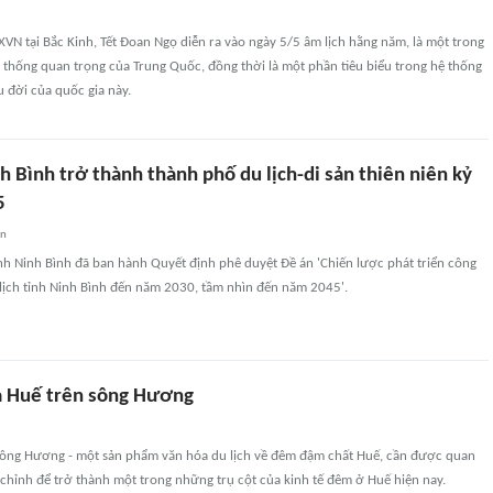
VN tại Bắc Kinh, Tết Đoan Ngọ diễn ra vào ngày 5/5 âm lịch hằng năm, là một trong
 thống quan trọng của Trung Quốc, đồng thời là một phần tiêu biểu trong hệ thống
u đời của quốc gia này.
 Bình trở thành thành phố du lịch-di sản thiên niên kỷ
5
an
nh Ninh Bình đã ban hành Quyết định phê duyệt Đề án 'Chiến lược phát triển công
 lịch tỉnh Ninh Bình đến năm 2030, tầm nhìn đến năm 2045'.
 ca Huế trên sông Hương
sông Hương - một sản phẩm văn hóa du lịch về đêm đậm chất Huế, cần được quan
chỉnh để trở thành một trong những trụ cột của kinh tế đêm ở Huế hiện nay.