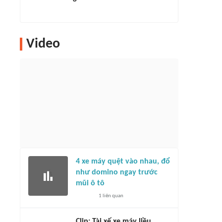
Video
4 xe máy quệt vào nhau, đổ
như domino ngay trước
mũi ô tô
1
liên quan
Clip: Tài xế xe máy liều