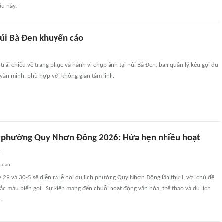
áu này.
núi Bà Đen khuyến cáo
trái chiều về trang phục và hành vi chụp ảnh tại núi Bà Đen, ban quản lý kêu gọi du
văn minh, phù hợp với không gian tâm linh.
ch phường Quy Nhơn Đông 2026: Hứa hẹn nhiều hoạt
n
 quan
 29 và 30-5 sẽ diễn ra lễ hội du lịch phường Quy Nhơn Đông lần thứ I, với chủ đề
c màu biển gọi'. Sự kiện mang đến chuỗi hoạt động văn hóa, thể thao và du lịch
.