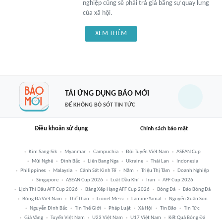
nghiệp cũng sẽ phải trả giá bằng sự quay lưng
của xã hội.
XEM THÊM
TẢI ỨNG DỤNG BÁO MỚI
ĐỂ KHÔNG BỎ SÓT TIN TỨC
Điều khoản sử dụng
Chính sách bảo mật
Kim Sang-Sik
Myanmar
Campuchia
Đội Tuyển Việt Nam
ASEAN Cup
Mũi Nghê
Đình Bắc
Liên Bang Nga
Ukraine
Thái Lan
Indonesia
Philippines
Malaysia
Cảnh Sát Kinh Tế
Năm
Triệu Thị Tâm
Doanh Nghiệp
Singapore
ASEAN Cup 2026
Luật Dầu Khí
Iran
AFF Cup 2026
Lịch Thi Đấu AFF Cup 2026
Bảng Xếp Hạng AFF Cup 2026
Bóng Đá
Báo Bóng Đá
Bóng Đá Việt Nam
Thể Thao
Lionel Messi
Lamine Yamal
Nguyễn Xuân Son
Nguyễn Đình Bắc
Tin Thế Giới
Pháp Luật
Xã Hội
Tin Bão
Tin Tức
Giá Vàng
Tuyển Việt Nam
U23 Việt Nam
U17 Việt Nam
Kết Quả Bóng Đá