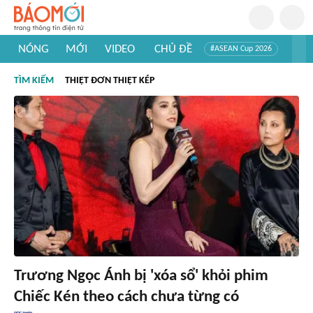
NÓNG
MỚI
VIDEO
CHỦ ĐỀ
#ASEAN Cup 2026
#Trí tuệ nhân tạo
#Mỹ - Iran
#Khám phá Việt Nam
TÌM KIẾM
THIỆT ĐƠN THIỆT KÉP
#Khám phá thế giới
Trương Ngọc Ánh bị 'xóa sổ' khỏi phim
Chiếc Kén theo cách chưa từng có