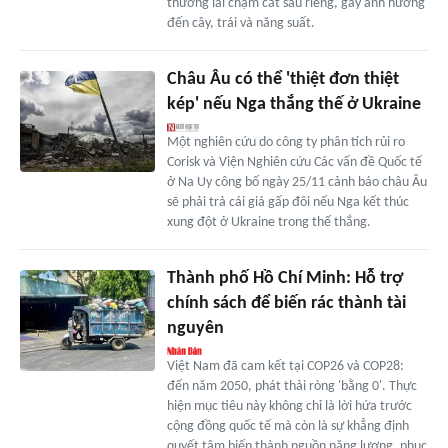
thương lái chậm cắt sầu riêng, gây ảnh hưởng
đến cây, trái và năng suất.
Châu Âu có thể 'thiệt đơn thiệt
kép' nếu Nga thắng thế ở Ukraine
Một nghiên cứu do công ty phân tích rủi ro
Corisk và Viện Nghiên cứu Các vấn đề Quốc tế
ở Na Uy công bố ngày 25/11 cảnh báo châu Âu
sẽ phải trả cái giá gấp đôi nếu Nga kết thúc
xung đột ở Ukraine trong thế thắng.
Thành phố Hồ Chí Minh: Hỗ trợ
chính sách để biến rác thành tài
nguyên
Việt Nam đã cam kết tại COP26 và COP28:
đến năm 2050, phát thải ròng 'bằng 0'. Thực
hiện mục tiêu này không chỉ là lời hứa trước
cộng đồng quốc tế mà còn là sự khẳng định
quyết tâm biến thành nguồn năng lượng, phục