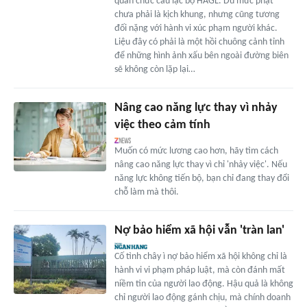
quan chức câu lạc bộ HAGL. Dù mức phạt
chưa phải là kịch khung, nhưng cũng tương
đối nặng với hành vi xúc phạm người khác.
Liệu đây có phải là một hồi chuông cảnh tỉnh
để những hình ảnh xấu bên ngoài đường biên
sẽ không còn lặp lại…
Nâng cao năng lực thay vì nhảy
việc theo cảm tính
Muốn có mức lương cao hơn, hãy tìm cách
nâng cao năng lực thay vì chỉ 'nhảy việc'. Nếu
năng lực không tiến bộ, bạn chỉ đang thay đổi
chỗ làm mà thôi.
Nợ bảo hiểm xã hội vẫn 'tràn lan'
Cố tình chây ì nợ bảo hiểm xã hội không chỉ là
hành vi vi phạm pháp luật, mà còn đánh mất
niềm tin của người lao động. Hậu quả là không
chỉ người lao động gánh chịu, mà chính doanh