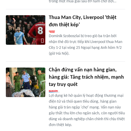
trong một mùa giải sau 89 năm chờ đợi…
Thua Man City, Liverpool 'thiệt
đơn thiệt kép'
Dominik Szoboszlai bị treo giò ba trận bởi
nhận thẻ đỏ trực tiếp khi Liverpool thua Man
City 1-2 tại vòng 25 Ngoại hạng Anh hôm 9/2
(giờ Hà Nội).
Chặn đứng vấn nạn hàng gian,
hàng giả: Tăng trách nhiệm, mạnh
tay truy quét
Lợi dụng kẽ hở quản lý hoạt động thương mại
điện tử và thói quen tiêu dùng, hàng gian
hàng giả tràn ngập 'chợ' mạng. Vấn nạn này
gây thất thu lớn cho ngân sách, còn người tiêu
dùng và doanh nghiệp chân chính thì chịu thiệt
đơn thiệt kép.