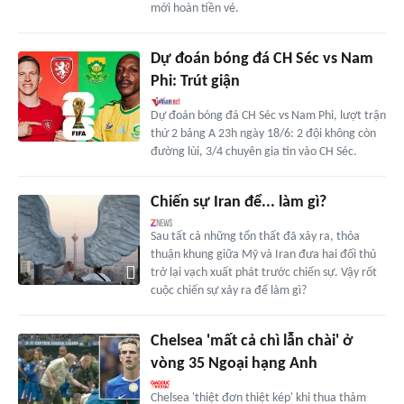
mới hoàn tiền vé.
Dự đoán bóng đá CH Séc vs Nam
Phi: Trút giận
Dự đoán bóng đá CH Séc vs Nam Phi, lượt trận
thứ 2 bảng A 23h ngày 18/6: 2 đội không còn
đường lùi, 3/4 chuyên gia tin vào CH Séc.
Chiến sự Iran để... làm gì?
Sau tất cả những tổn thất đã xảy ra, thỏa
thuận khung giữa Mỹ và Iran đưa hai đối thủ
trở lại vạch xuất phát trước chiến sự. Vậy rốt
cuộc chiến sự xảy ra để làm gì?
Chelsea 'mất cả chì lẫn chài' ở
vòng 35 Ngoại hạng Anh
Chelsea 'thiệt đơn thiệt kép' khi thua thảm