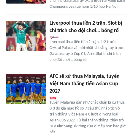
chủ nhà Galatasaray 0-1 ở lượt hai vòng bảng
Champions League hôm 1/10 (giờ Hà Nội).
Liverpool thua liền 2 trận, Slot bị
chỉ trích cho đội chơi… bóng rổ
Liverpool thua liên tiếp 2 trận, 1-2 trước
Crystal Palace và mới nhất là trắng tay trước
Galatasaray ở Cúp C1, Arne Slot bị chỉ trích
cho đội chơi… bóng rổ.
AFC sẽ xử thua Malaysia, tuyển
Việt Nam thẳng tiến Asian Cup
2027
Tuyển Malaysia gần như chắc chắn bị xử thua
0-3 do giả mạo hồ sơ 7 cầu thủ nhập tịch ở
trận thắng Việt Nam 4-0 lượt đi vòng loại
Asian Cup 2027. Từ bại thành thắng, thầy trò
HLV Kim Sang-sik rộng cửa đi tiếp hơn bao giờ
hết.