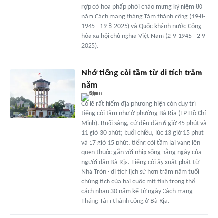
rợp cờ hoa phấp phới chào mừng kỷ niệm 80
năm Cách mạng tháng Tám thành công (19-8-
1945 - 19-8-2025) và Quốc khánh nước Cộng
hòa xã hội chủ nghĩa Việt Nam (2-9-1945 - 2-9-
2025).
Nhớ tiếng còi tầm từ di tích trăm
năm
Có lẽ rất hiếm địa phương hiện còn duy trì
tiếng còi tầm như ở phường Bà Rịa (TP Hồ Chí
Minh). Buổi sáng, cứ đều đặn 6 giờ 45 phút và
11 giờ 30 phút; buổi chiều, lúc 13 giờ 15 phút
và 17 giờ 15 phút, tiếng còi tầm lại vang lên
quen thuộc gắn với nhịp sống hằng ngày của
người dân Bà Rịa. Tiếng còi ấy xuất phát từ
Nhà Tròn - di tích lịch sử hơn trăm năm tuổi,
chứng tích của hai cuộc mít tinh trọng thể
cách nhau 30 năm kể từ ngày Cách mạng
Tháng Tám thành công ở Bà Rịa.