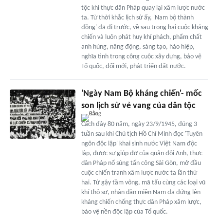
tộc khi thực dân Pháp quay lại xâm lược nước
ta. Từ thời khắc lịch sử ấy, 'Nam bộ thành
đồng' đã đi trước, về sau trong hai cuộc kháng
chiến và luôn phát huy khí phách, phẩm chất
anh hùng, năng động, sáng tạo, hào hiệp,
nghĩa tình trong công cuộc xây dựng, bảo vệ
Tổ quốc, đổi mới, phát triển đất nước.
'Ngày Nam Bộ kháng chiến'- mốc
son lịch sử vẻ vang của dân tộc
Cách đây 80 năm, ngày 23/9/1945, đúng 3
tuần sau khi Chủ tịch Hồ Chí Minh đọc 'Tuyên
ngôn độc lập' khai sinh nước Việt Nam độc
lập, được sự giúp đỡ của quân đội Anh, thực
dân Pháp nổ súng tấn công Sài Gòn, mở đầu
cuộc chiến tranh xâm lược nước ta lần thứ
hai. Từ gậy tầm vông, mã tấu cùng các loại vũ
khí thô sơ, nhân dân miền Nam đã đứng lên
kháng chiến chống thực dân Pháp xâm lược,
bảo vệ nền độc lập của Tổ quốc.