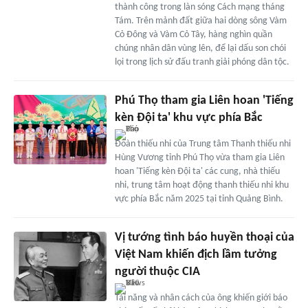
thành công trong làn sóng Cách mạng tháng
Tám. Trên mảnh đất giữa hai dòng sông Vàm
Cỏ Đông và Vàm Cỏ Tây, hàng nghìn quần
chúng nhân dân vùng lên, để lại dấu son chói
lọi trong lịch sử đấu tranh giải phóng dân tộc.
Phú Thọ tham gia Liên hoan 'Tiếng
kèn Đội ta' khu vực phía Bắc
Đoàn thiếu nhi của Trung tâm Thanh thiếu nhi
Hùng Vương tỉnh Phú Thọ vừa tham gia Liên
hoan 'Tiếng kèn Đội ta' các cung, nhà thiếu
nhi, trung tâm hoạt động thanh thiếu nhi khu
vực phía Bắc năm 2025 tại tỉnh Quảng Bình.
Vị tướng tình báo huyền thoại của
Việt Nam khiến địch lầm tưởng
người thuộc CIA
Tài năng và nhân cách của ông khiến giới báo