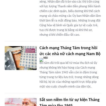
xẻng, Nhân dân đã tràn vào các thị trấn cùng
với lực lượng Thanh niên tiền phong tiến hành
chiếm các dinh quận, biểu dương khí thế cách
mạng và chào mừng các Ủy ban Nhân dân lâm
thời làm lễ ra mắt đồng bào. Những trung đội
Cộng hòa vệ binh và Quốc gia tự vệ cuộc trẻ,
tuy chỉ được trang bị bằng vũ khí thô sơ,
nhưng sĩ khí chiến đấu rất cao.
Cách mạng Tháng Tám trong hồi
ức các nhà nữ cách mạng Nam Bộ
80 năm đã trôi qua kể từ mùa thu lịch sử ấy
nhưng không khí hào hùng của Cách mạng
Tháng Tám năm 1945 vẫn còn in đậm trong
từng trang tư liệu lưu trữ, trong những dòng
hồi ký, ký ức của những người trực tiếp góp
mặt vào cuộc chuyển mình của dân tộc.
Sắt son niềm tin từ sự kiện Tháng
Tám mùa thu 1945