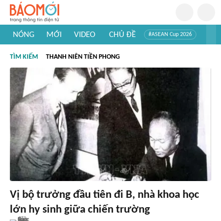
NÓNG
MỚI
VIDEO
CHỦ ĐỀ
#ASEAN Cup 2026
#Trí tuệ nhân tạo
#Mỹ - Iran
#Khám phá Việt Nam
TÌM KIẾM
THANH NIÊN TIỀN PHONG
#Khám phá thế giới
Vị bộ trưởng đầu tiên đi B, nhà khoa học
lớn hy sinh giữa chiến trường