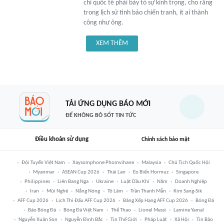
chí quốc tế phải bày tỏ sự kính trọng, cho rằng
trong lịch sử tình báo chiến tranh, ít ai thành
công như ông.
XEM THÊM
TẢI ỨNG DỤNG BÁO MỚI
ĐỂ KHÔNG BỎ SÓT TIN TỨC
Điều khoản sử dụng
Chính sách bảo mật
Đội Tuyển Việt Nam
Xaysomphone Phomvihane
Malaysia
Chủ Tịch Quốc Hội
Myanmar
ASEAN Cup 2026
Thái Lan
Eo Biển Hormuz
Singapore
Philippines
Liên Bang Nga
Ukraine
Luật Dầu Khí
Năm
Doanh Nghiệp
Iran
Mũi Nghê
Nắng Nóng
Tô Lâm
Trần Thanh Mẫn
Kim Sang-Sik
AFF Cup 2026
Lịch Thi Đấu AFF Cup 2026
Bảng Xếp Hạng AFF Cup 2026
Bóng Đá
Báo Bóng Đá
Bóng Đá Việt Nam
Thể Thao
Lionel Messi
Lamine Yamal
Nguyễn Xuân Son
Nguyễn Đình Bắc
Tin Thế Giới
Pháp Luật
Xã Hội
Tin Bão