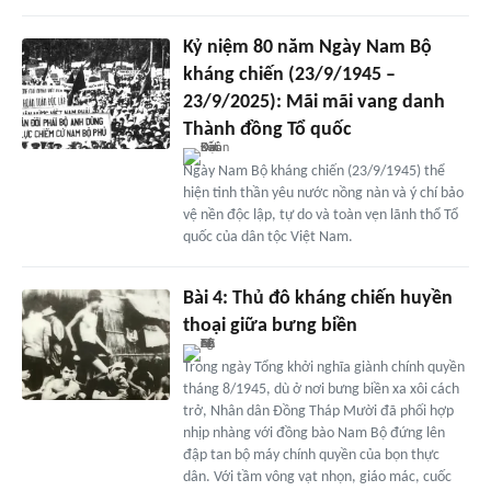
Kỷ niệm 80 năm Ngày Nam Bộ
kháng chiến (23/9/1945 –
23/9/2025): Mãi mãi vang danh
Thành đồng Tổ quốc
Ngày Nam Bộ kháng chiến (23/9/1945) thể
hiện tinh thần yêu nước nồng nàn và ý chí bảo
vệ nền độc lập, tự do và toàn vẹn lãnh thổ Tổ
quốc của dân tộc Việt Nam.
Bài 4: Thủ đô kháng chiến huyền
thoại giữa bưng biền
Trong ngày Tổng khởi nghĩa giành chính quyền
tháng 8/1945, dù ở nơi bưng biền xa xôi cách
trở, Nhân dân Đồng Tháp Mười đã phối hợp
nhịp nhàng với đồng bào Nam Bộ đứng lên
đập tan bộ máy chính quyền của bọn thực
dân. Với tầm vông vạt nhọn, giáo mác, cuốc