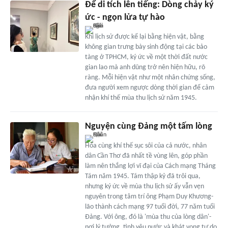
Để di tích lên tiếng: Dòng chảy ký
ức - ngọn lửa tự hào
Khi lịch sử được kể lại bằng hiện vật, bằng
không gian trưng bày sinh động tại các bảo
tàng ở TPHCM, ký ức về một thời đất nước
gian lao mà anh dũng trở nên hiện hữu, rõ
ràng. Mỗi hiện vật như một nhân chứng sống,
đưa người xem ngược dòng thời gian để cảm
nhận khí thế mùa thu lịch sử năm 1945.
Nguyện cùng Đảng một tấm lòng
Hòa cùng khí thế sục sôi của cả nước, nhân
dân Cần Thơ đã nhất tề vùng lên, góp phần
làm nên thắng lợi vĩ đại của Cách mạng Tháng
Tám năm 1945. Tám thập kỷ đã trôi qua,
nhưng ký ức về mùa thu lịch sử ấy vẫn vẹn
nguyên trong tâm trí ông Phạm Duy Khương-
lão thành cách mạng 97 tuổi đời, 77 năm tuổi
Đảng. Với ông, đó là 'mùa thu của lòng dân'-
nơi lý tưởng, tình yêu nước và khát vọng tự do