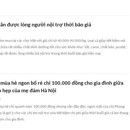
dân được lòng người nội trợ thời bão giá
tìm mua tại các chợ Việt với giá chỉ từ 40.000-90.000/kg. Loại cá giúp tiết kiệm mà
chứa rất nhiều chất dinh dưỡng tốt cho sức khỏe như: Sắt, canxi, chất béo, protid,
ng rất được lòng nhiều bà nội trợ trong thời buổi bão giá hiện nay.
ùa hè ngon bổ rẻ chỉ 100.000 đồng cho gia đình giữa
 eo hẹp của mẹ đảm Hà Nội
n
 hè chỉ quanh mức 100.000 đồng nhưng vẫn đầy đặn, ngon mắt của chị Phùng
 là gợi ý cho các chị em nội trợ vừa tiết kiệm chi phí giữa thời buổi giá cả leo thang
ơn cho gia đình.