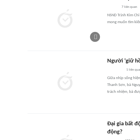
7
liên quan
NSND Trịnh Kim Chi
mong muốn tìm kiếm
Người 'giữ h
1
liên qu
Giữa nhịp sống hiện
Thanh Sơn, bà Nguyễ
trách nhiệm, bà đư
Đại gia bất đ
động?