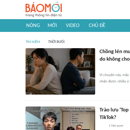
NÓNG
MỚI
VIDEO
CHỦ ĐỀ
TÌM KIẾM
THỜI BUỔI
Chồng lén mua
do không cho
Vì chuyện này, mấy 
nhận được nhiều ý k
Trào lưu 'Top
TikTok?
1
liên quan