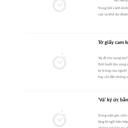
482
liên q
Trong bối cảnh kinh
cao và khó dự đoán,
Tờ giấy cam k
'Ký đi cho xong em!'
thời buổi tôn sùng 
tự trọng của người 
hay chỉ đặt những 
'Vá' ký ức bằ
Trong một góc nhỏ ở
lặng lẽ ngồi bên bế