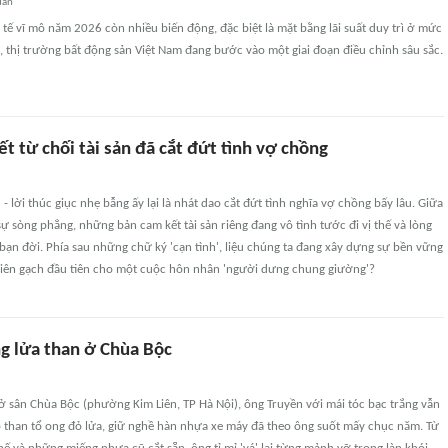
uan
 tế vĩ mô năm 2026 còn nhiều biến động, đặc biệt là mặt bằng lãi suất duy trì ở mức
 thị trường bất động sản Việt Nam đang bước vào một giai đoạn điều chỉnh sâu sắc.
ết từ chối tài sản đã cắt đứt tình vợ chồng
 - lời thúc giục nhẹ bẫng ấy lại là nhát dao cắt đứt tình nghĩa vợ chồng bấy lâu. Giữa
sự sòng phẳng, những bản cam kết tài sản riêng đang vô tình tước đi vị thế và lòng
bạn đời. Phía sau những chữ ký 'cạn tình', liệu chúng ta đang xây dựng sự bền vững
viên gạch đầu tiên cho một cuộc hôn nhân 'người dưng chung giường'?
ng lửa than ở Chùa Bộc
 sân Chùa Bộc (phường Kim Liên, TP Hà Nội), ông Truyền với mái tóc bạc trắng vẫn
p than tổ ong đỏ lửa, giữ nghề hàn nhựa xe máy đã theo ông suốt mấy chục năm. Từ