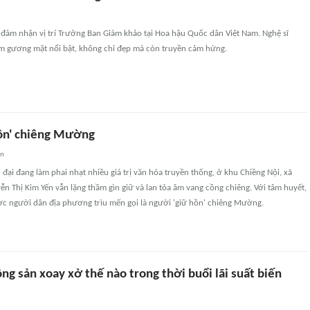
 đảm nhận vị trí Trưởng Ban Giám khảo tại Hoa hậu Quốc dân Việt Nam. Nghệ sĩ
 gương mặt nổi bật, không chỉ đẹp mà còn truyền cảm hứng.
ồn' chiêng Mường
an
 đại đang làm phai nhạt nhiều giá trị văn hóa truyền thống, ở khu Chiềng Nội, xã
n Thị Kim Yến vẫn lặng thầm gìn giữ và lan tỏa âm vang cồng chiêng. Với tâm huyết,
ợc người dân địa phương trìu mến gọi là người 'giữ hồn' chiêng Mường.
ộng sản xoay xở thế nào trong thời buổi lãi suất biến