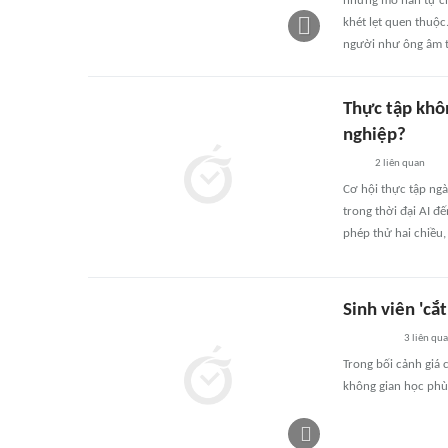
những mỏ hàn tự chế
khét lẹt quen thuộc
người như ông âm t
Thực tập khôn
nghiệp?
2
liên quan
Cơ hội thực tập ngà
trong thời đại AI đ
phép thử hai chiều,
Sinh viên 'cắ
3
liên qu
Trong bối cảnh giá 
không gian học phù 