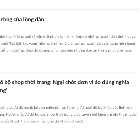
ường của lòng dân
n
ỏ hẹp ở làng quê sẽ vẫn mãi như vậy nếu không có những người dân tình nguyện
i buổi 'tấc đất, tấc vàng' nhưng ở nhiều địa phương, người dân sẵn sàng hiến hàng
 để làm đường, điều đó đã góp phần tạo nên những dấu ấn trong phát triển giao
ổ bộ shop thời trang: Ngại chốt đơn vì ảo đúng nghĩa
ng'
 công cụ AI đã mạnh lại còn miễn phí, xu hướng 'AI hóa' đổ bộ khắp các lĩnh vực
ang. Người mẫu AI đổ bộ các shop thời trang trực tuyến tiết kiệm chi phí thuê người
 đẩy khách hàng vào nhiều pha dở khóc dở cười.