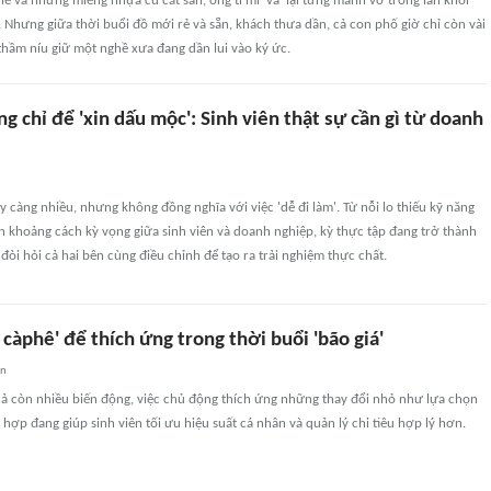
 và những miếng nhựa cũ cắt sẵn, ông tỉ mỉ 'vá' lại từng mảnh vỡ trong làn khói
. Nhưng giữa thời buổi đồ mới rẻ và sẵn, khách thưa dần, cả con phố giờ chỉ còn vài
hầm níu giữ một nghề xưa đang dần lui vào ký ức.
g chỉ để 'xin dấu mộc': Sinh viên thật sự cần gì từ doanh
y càng nhiều, nhưng không đồng nghĩa với việc 'dễ đi làm'. Từ nỗi lo thiếu kỹ năng
ến khoảng cách kỳ vọng giữa sinh viên và doanh nghiệp, kỳ thực tập đang trở thành
 đòi hỏi cả hai bên cùng điều chỉnh để tạo ra trải nghiệm thực chất.
t càphê' để thích ứng trong thời buổi 'bão giá'
an
cả còn nhiều biến động, việc chủ động thích ứng những thay đổi nhỏ như lựa chọn
hợp đang giúp sinh viên tối ưu hiệu suất cá nhân và quản lý chi tiêu hợp lý hơn.