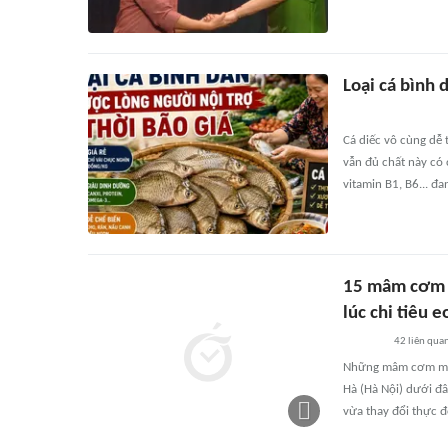
Loại cá bình 
Cá diếc vô cùng dễ 
vẫn đủ chất này có 
vitamin B1, B6... đa
15 mâm cơm m
lúc chi tiêu
42
liên qua
Những mâm cơm mùa
Hà (Hà Nội) dưới đây
vừa thay đổi thực đ