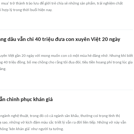
n mua' trở thành trào lưu để giới trẻ chia sẻ những sản phẩm, trải nghiệm chất
í hợp lý trong thời buổi hiện nay.
àng dâu vẫn chi 40 triệu đưa con xuyên Việt 20 ngày
 xuyên Việt gần 20 ngày với mong muốn con có một mùa hè đáng nhớ. Nhưng khi biết
g 40 triệu đồng, bố mẹ chồng cho rằng tôi đua đòi, tiêu tiền hoang phí trong lúc gia
àng.
 vẫn chinh phục khán giả
 ngành nghệ thuật, trong đó có cả ngành sân khấu, thường coi trọng tính thị
ì lạ sao, những vở kịch đậm màu sắc triết lý vẫn ra đời liên tiếp. Những vở này vẫn
không 'kén khán giả' như người ta tưởng.