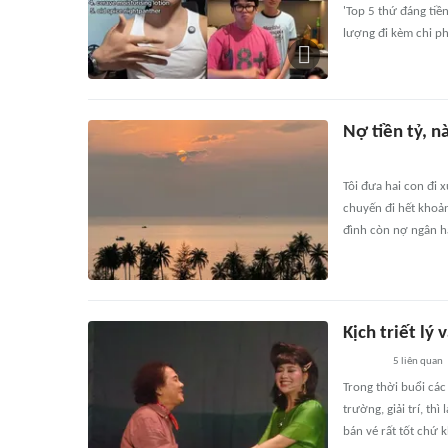
'Top 5 thứ đáng tiề
lượng đi kèm chi ph
Nợ tiền tỷ, n
Tôi đưa hai con đi
chuyến đi hết khoản
đình còn nợ ngân h
Kịch triết lý
5
liên quan
Trong thời buổi các
trường, giải trí, th
bán vé rất tốt chứ 