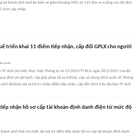
g tại thành phố Huế dự kiến sẽ giảm khoảng 50%, từ 133 đơn vị xuống còn 66 đơn
tổ chức sáp nhập.
uế triển khai 11 điểm tiếp nhận, cấp đổi GPLX cho người
iên quan
n TP Huế cho biết, thực hiện Thông tư số 12/2025/TT-BCA ngày 28/2/2025 của Bộ
uy định về sát hạch, cấp giấy phép lái xe (GPLX); cấp, sử dụng GPLX quốc tế, Phòng
phố đã khảo sát và bố trí nhiều điểm tiếp nhận, cấp đổi GPLX trên địa bàn TP Huế.
iếp nhận hồ sơ cấp tài khoản định danh điện tử mức độ
n
 thành phố Huế cho biết, đã mở 63 điểm tiếp nhận hồ sơ cấp tài khoản định danh