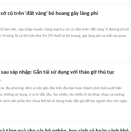
 sở cũ trên 'đất vàng' bỏ hoang gây lãng phí
hỗ làm việc, sáp nhập huyện, hàng loạt trụ sở cũ nằm trên 'đất vàng' ở đường Lê Lợi,
Trường Tộ và thị trấn Khe Tre (TP Huế) bị bỏ hoang, gây lãng phí và mất mỹ quan
 sau sáp nhập: Gắn tái sử dụng với tháo gỡ thủ tục
n
các địa phương, đơn vị nên gần đây trên địa bàn toàn thành phố Huế xuất hiện
ư, không sử dụng, ở vị trí đắc địa. Tuy nhiên, do nhiều lý do khác nhau và vướng
h sách nên phần lớn chưa thể tái sử dụng hoặc đấu giá để tạo nguồn thu cho ngân