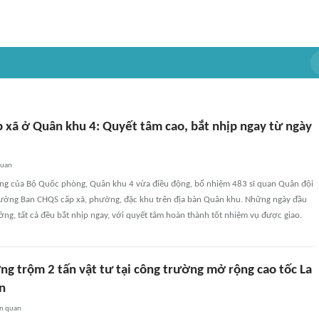
 xã ở Quân khu 4: Quyết tâm cao, bắt nhịp ngay từ ngày
quan
ng của Bộ Quốc phòng, Quân khu 4 vừa điều động, bổ nhiệm 483 sĩ quan Quân đội
rưởng Ban CHQS cấp xã, phường, đặc khu trên địa bàn Quân khu. Những ngày đầu
ởng, tất cả đều bắt nhịp ngay, với quyết tâm hoàn thành tốt nhiệm vụ được giao.
ng trộm 2 tấn vật tư tại công trường mở rộng cao tốc La
n
ên quan