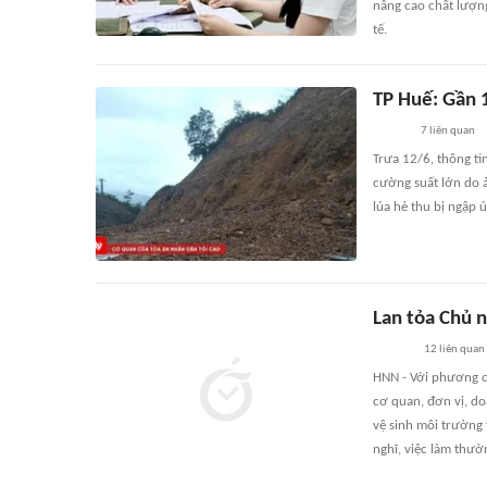
nâng cao chất lượng
tế.
TP Huế: Gần 
7
liên quan
Trưa 12/6, thông ti
cường suất lớn do ả
lúa hè thu bị ngập ú
Lan tỏa Chủ 
12
liên quan
HNN - Với phương c
cơ quan, đơn vị, do
vệ sinh môi trường 
nghĩ, việc làm thườ