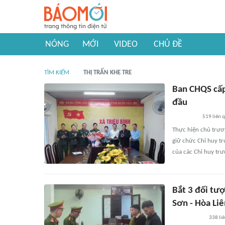
NÓNG
MỚI
VIDEO
CHỦ ĐỀ
TÌM KIẾM
THỊ TRẤN KHE TRE
Ban CHQS cấp
đầu
519
liên 
Thực hiện chủ trươ
giữ chức Chỉ huy t
của các Chỉ huy trư
Bắt 3 đối tượ
Sơn - Hòa Liê
338
li