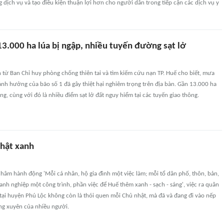
 dịch vụ và tạo điều kiện thuận lợi hơn cho người dân trong tiếp cận các dịch vụ y
13.000 ha lúa bị ngập, nhiều tuyến đường sạt lở
n từ Ban Chỉ huy phòng chống thiên tai và tìm kiếm cứu nạn TP. Huế cho biết, mưa
nh hưởng của bão số 1 đã gây thiệt hại nghiêm trọng trên địa bàn. Gần 13.000 ha
ng, cùng với đó là nhiều điểm sạt lở đất nguy hiểm tại các tuyến giao thông.
nhật xanh
hâm hành động 'Mỗi cá nhân, hộ gia đình một việc làm; mỗi tổ dân phố, thôn, bản,
anh nghiệp một công trình, phần việc để Huế thêm xanh - sạch - sáng', việc ra quân
tại huyện Phú Lộc không còn là thói quen mỗi Chủ nhật, mà đã và đang đi vào nếp
ng xuyên của nhiều người.