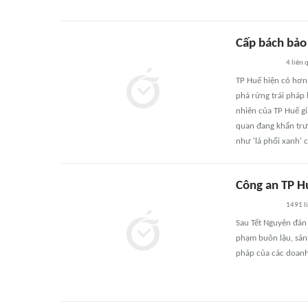
Cấp bách bảo 
4
liên 
TP Huế hiện có hơn
phá rừng trái pháp 
nhiên của TP Huế gi
quan đang khẩn trư
như 'lá phổi xanh' 
Công an TP Hu
1491
l
Sau Tết Nguyên đán 
phạm buôn lậu, sản
pháp của các doanh