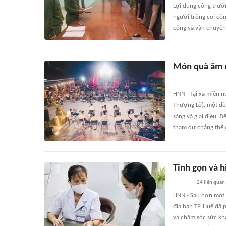
Lợi dụng công trườ
người trông coi công
công và vận chuyển
Món quà âm n
HNN - Tại xã miền n
Thượng Lộ), một đê
sáng và giai điệu. 
tham dự chẳng thể 
Tinh gọn và h
24
liên quan
HNN - Sau hơn một t
địa bàn TP. Huế đã 
và chăm sóc sức khỏ