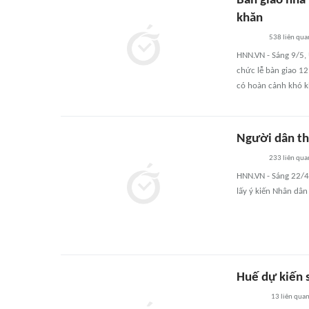
Bàn giao nhà 
khăn
538
liên qua
HNN.VN - Sáng 9/5,
chức lễ bàn giao 12
có hoàn cảnh khó k
Người dân th
233
liên qua
HNN.VN - Sáng 22/4,
lấy ý kiến Nhân dân
Huế dự kiến s
13
liên qua