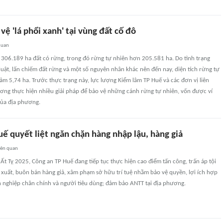
vệ 'lá phổi xanh' tại vùng đất cố đô
quan
 306.189 ha đất có rừng, trong đó rừng tự nhiên hơn 205.581 ha. Do tình trạng
luật, lấn chiếm đất rừng và một số nguyên nhân khác nên đến nay, diện tích rừng tự
ảm 5,74 ha. Trước thực trạng này, lực lượng Kiểm lâm TP Huế và các đơn vị liên
ơng thực hiện nhiều giải pháp để bảo vệ những cánh rừng tự nhiên, vốn được ví
của địa phương.
ế quyết liệt ngăn chặn hàng nhập lậu, hàng giả
iên quan
Ất Tỵ 2025, Công an TP Huế đang tiếp tục thực hiện cao điểm tấn công, trấn áp tội
 xuất, buôn bán hàng giả, xâm phạm sở hữu trí tuệ nhằm bảo vệ quyền, lợi ích hợp
 nghiệp chân chính và người tiêu dùng; đảm bảo ANTT tại địa phương.