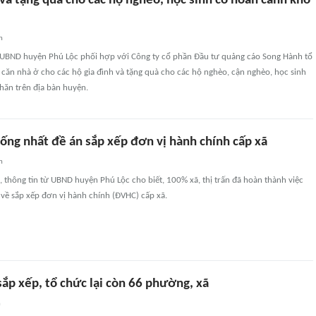
và tặng quà cho các hộ nghèo, học sinh có hoàn cảnh khó
n
 UBND huyện Phú Lộc phối hợp với Công ty cổ phần Đầu tư quảng cáo Song Hành tổ
 căn nhà ở cho các hộ gia đình và tặng quà cho các hộ nghèo, cận nghèo, học sinh
hăn trên địa bàn huyện.
ống nhất đề án sắp xếp đơn vị hành chính cấp xã
n
 thông tin từ UBND huyện Phú Lộc cho biết, 100% xã, thị trấn đã hoàn thành việc
 về sắp xếp đơn vị hành chính (ĐVHC) cấp xã.
ắp xếp, tổ chức lại còn 66 phường, xã
n