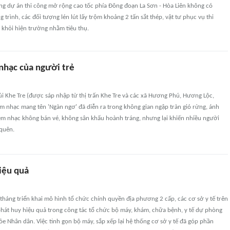
ng dự án thi công mở rộng cao tốc phía Đông đoạn La Sơn - Hòa Liên không có
 trình, các đối tượng lén lút lấy trộm khoảng 2 tấn sắt thép, vật tư phục vụ thi
 khỏi hiện trường nhằm tiêu thụ.
hạc của người trẻ
úi Khe Tre (được sáp nhập từ thị trấn Khe Tre và các xã Hương Phú, Hương Lộc,
m nhạc mang tên 'Ngàn ngơ' đã diễn ra trong không gian ngập tràn gió rừng, ánh
Đêm nhạc không bán vé, không sân khấu hoành tráng, nhưng lại khiến nhiều người
quên.
iệu quả
háng triển khai mô hình tổ chức chính quyền địa phương 2 cấp, các cơ sở y tế trên
phát huy hiệu quả trong công tác tổ chức bộ máy, khám, chữa bệnh, y tế dự phòng
e Nhân dân. Việc tinh gọn bộ máy, sắp xếp lại hệ thống cơ sở y tế đã góp phần