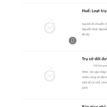
Huế: Loạt trụ
Sau khi di chuyển c
Nguyễn Huệ, Nguyễn 
đô thị.
Trụ sở dôi dư
328
liên qua
HNN - Do sáp nhập 
nhiều công sở dôi d
một số cơ chế, chín
sách.