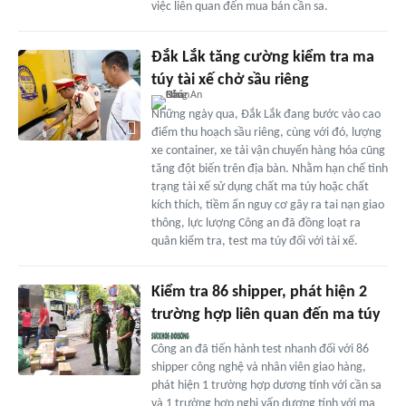
việc liên quan đến mua bán cần sa.
Đắk Lắk tăng cường kiểm tra ma
túy tài xế chở sầu riêng
Những ngày qua, Đắk Lắk đang bước vào cao
điểm thu hoạch sầu riêng, cùng với đó, lượng
xe container, xe tải vận chuyển hàng hóa cũng
tăng đột biến trên địa bàn. Nhằm hạn chế tình
trạng tài xế sử dụng chất ma túy hoặc chất
kích thích, tiềm ẩn nguy cơ gây ra tai nạn giao
thông, lực lượng Công an đã đồng loạt ra
quân kiểm tra, test ma túy đối với tài xế.
Kiểm tra 86 shipper, phát hiện 2
trường hợp liên quan đến ma túy
Công an đã tiến hành test nhanh đối với 86
shipper công nghệ và nhân viên giao hàng,
phát hiện 1 trường hợp dương tính với cần sa
và 1 trường hợp nghi vấn dương tính với ma