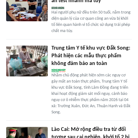
an test nhanh ma túy
Hai người phụ nữ đều trên 50 tuổi, nằm trong
diện quản lý của cơ quan công an vừa bị khởi
tố liên quan hành vi tổ chức sử dụng trái phép
chất ma túy.
Trung tâm Y tế khu vực Đắk Song:
Phát hiện các mẫu thực phẩm
không đảm bảo an toàn
Nhằm chủ động phát hiện sớm các nguy cơ
gây mất an toàn thực phẩm, Trung tâm Y tế
khu vực Đắk Song, tỉnh Lâm Đồng đang triển
khai hoạt động giám sát mối nguy, cảnh báo
nguy cơ ô nhiễm thực phẩm năm 2026 tại 04
xã: Trường Xuân, Đức An, Thuận Hạnh và Đắk
Song.
Lào Cai: Mở rộng điều tra từ đối
tượng sau cai nghiện, khởi tố 2 bị