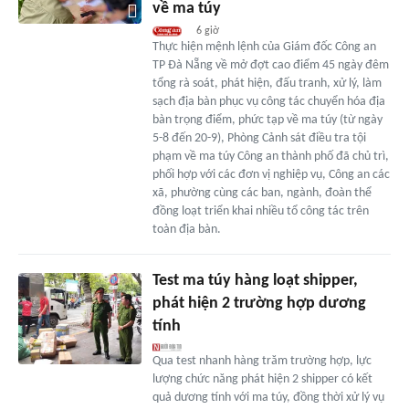
về ma túy
6 giờ
Thực hiện mệnh lệnh của Giám đốc Công an
TP Đà Nẵng về mở đợt cao điểm 45 ngày đêm
tổng rà soát, phát hiện, đấu tranh, xử lý, làm
sạch địa bàn phục vụ công tác chuyển hóa địa
bàn trọng điểm, phức tạp về ma túy (từ ngày
5-8 đến 20-9), Phòng Cảnh sát điều tra tội
phạm về ma túy Công an thành phố đã chủ trì,
phối hợp với các đơn vị nghiệp vụ, Công an các
xã, phường cùng các ban, ngành, đoàn thể
đồng loạt triển khai nhiều tổ công tác trên
toàn địa bàn.
Test ma túy hàng loạt shipper,
phát hiện 2 trường hợp dương
tính
Qua test nhanh hàng trăm trường hợp, lực
lượng chức năng phát hiện 2 shipper có kết
quả dương tính với ma túy, đồng thời xử lý vụ