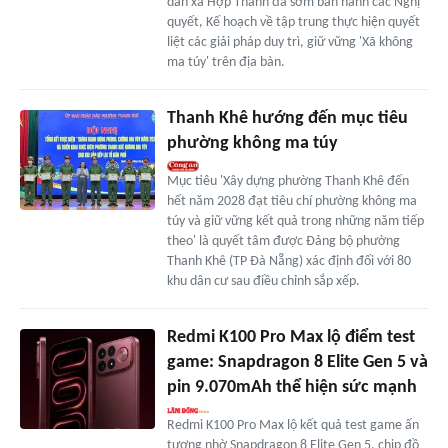
dân xã Hợp Thành đã sớm ban hành các Nghị
quyết, Kế hoạch về tập trung thực hiện quyết
liệt các giải pháp duy trì, giữ vững 'Xã không
ma túy' trên địa bàn.
Thanh Khê hướng đến mục tiêu
phường không ma túy
Mục tiêu 'Xây dựng phường Thanh Khê đến
hết năm 2028 đạt tiêu chí phường không ma
túy và giữ vững kết quả trong những năm tiếp
theo' là quyết tâm được Đảng bộ phường
Thanh Khê (TP Đà Nẵng) xác định đối với 80
khu dân cư sau điều chỉnh sắp xếp.
Redmi K100 Pro Max lộ điểm test
game: Snapdragon 8 Elite Gen 5 và
pin 9.070mAh thể hiện sức mạnh
Redmi K100 Pro Max lộ kết quả test game ấn
tượng nhờ Snapdragon 8 Elite Gen 5, chip đồ