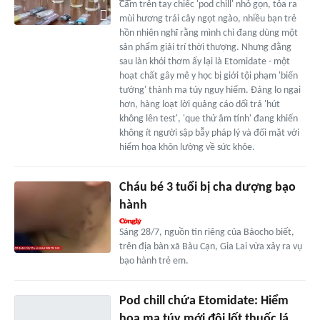
Cầm trên tay chiếc 'pod chill' nhỏ gọn, tỏa ra
mùi hương trái cây ngọt ngào, nhiều bạn trẻ
hồn nhiên nghĩ rằng mình chỉ đang dùng một
sản phẩm giải trí thời thượng. Nhưng đằng
sau làn khói thơm ấy lại là Etomidate - một
hoạt chất gây mê y học bị giới tội phạm 'biến
tướng' thành ma túy nguy hiểm. Đáng lo ngại
hơn, hàng loạt lời quảng cáo dối trá 'hút
không lên test', 'que thử âm tính' đang khiến
không ít người sập bẫy pháp lý và đối mặt với
hiểm họa khôn lường về sức khỏe.
Cháu bé 3 tuổi bị cha dượng bạo
hành
Sáng 28/7, nguồn tin riêng của Báocho biết,
trên địa bàn xã Bàu Cạn, Gia Lai vừa xảy ra vụ
bạo hành trẻ em.
Pod chill chứa Etomidate: Hiểm
họa ma túy mới đội lốt thuốc lá