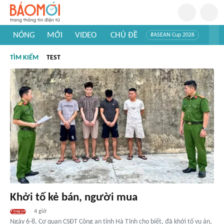
NÓNG
MỚI
VIDEO
CHỦ ĐỀ
#ASEAN Cup 2026
#Trí tuệ nhân tạo
#Mỹ - Iran
#Khám phá Việt Nam
TÌM KIẾM
TEST
#Khám phá thế giới
Khởi tố kẻ bán, người mua
4 giờ
Ngày 6-8, Cơ quan CSĐT Công an tỉnh Hà Tĩnh cho biết, đã khởi tố vụ án,