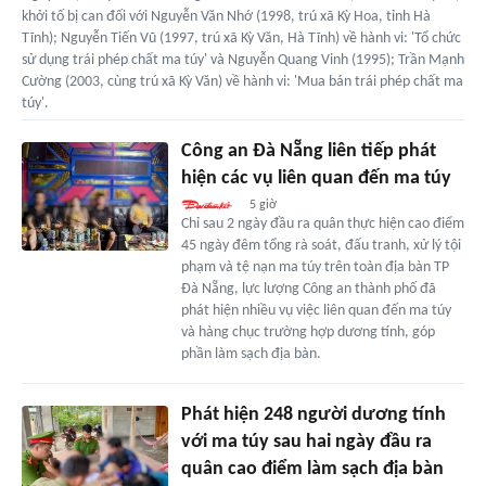
khởi tố bị can đối với Nguyễn Văn Nhớ (1998, trú xã Kỳ Hoa, tỉnh Hà
Tĩnh); Nguyễn Tiến Vũ (1997, trú xã Kỳ Văn, Hà Tĩnh) về hành vi: 'Tổ chức
sử dụng trái phép chất ma túy' và Nguyễn Quang Vinh (1995); Trần Mạnh
Cường (2003, cùng trú xã Kỳ Văn) về hành vi: 'Mua bán trái phép chất ma
túy'.
Công an Đà Nẵng liên tiếp phát
hiện các vụ liên quan đến ma túy
5 giờ
Chỉ sau 2 ngày đầu ra quân thực hiện cao điểm
45 ngày đêm tổng rà soát, đấu tranh, xử lý tội
phạm và tệ nạn ma túy trên toàn địa bàn TP
Đà Nẵng, lực lượng Công an thành phố đã
phát hiện nhiều vụ việc liên quan đến ma túy
và hàng chục trường hợp dương tính, góp
phần làm sạch địa bàn.
Phát hiện 248 người dương tính
với ma túy sau hai ngày đầu ra
quân cao điểm làm sạch địa bàn