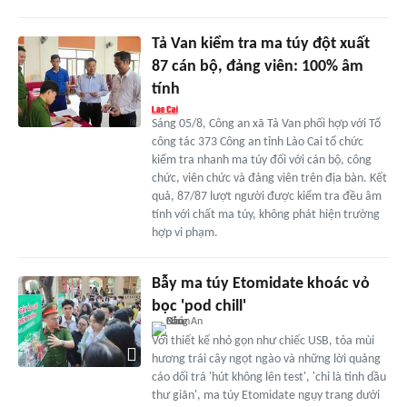
Tả Van kiểm tra ma túy đột xuất
87 cán bộ, đảng viên: 100% âm
tính
Sáng 05/8, Công an xã Tả Van phối hợp với Tổ
công tác 373 Công an tỉnh Lào Cai tổ chức
kiểm tra nhanh ma túy đối với cán bộ, công
chức, viên chức và đảng viên trên địa bàn. Kết
quả, 87/87 lượt người được kiểm tra đều âm
tính với chất ma túy, không phát hiện trường
hợp vi phạm.
Bẫy ma túy Etomidate khoác vỏ
bọc 'pod chill'
Với thiết kế nhỏ gọn như chiếc USB, tỏa mùi
hương trái cây ngọt ngào và những lời quảng
cáo dối trá 'hút không lên test', 'chỉ là tinh dầu
thư giãn', ma túy Etomidate ngụy trang dưới