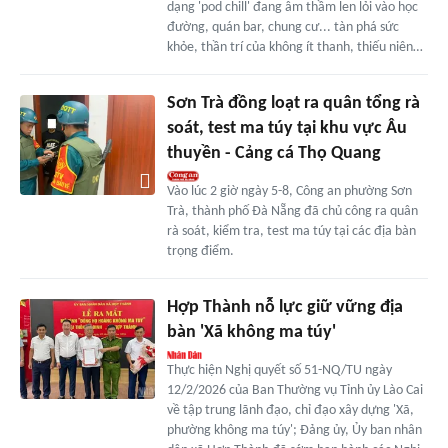
dạng 'pod chill' đang âm thầm len lỏi vào học
đường, quán bar, chung cư... tàn phá sức
khỏe, thần trí của không ít thanh, thiếu niên…
Sơn Trà đồng loạt ra quân tổng rà
soát, test ma túy tại khu vực Âu
thuyền - Cảng cá Thọ Quang
Vào lúc 2 giờ ngày 5-8, Công an phường Sơn
Trà, thành phố Đà Nẵng đã chủ công ra quân
rà soát, kiểm tra, test ma túy tại các địa bàn
trọng điểm.
Hợp Thành nỗ lực giữ vững địa
bàn 'Xã không ma túy'
Thực hiện Nghị quyết số 51-NQ/TU ngày
12/2/2026 của Ban Thường vụ Tỉnh ủy Lào Cai
về tập trung lãnh đạo, chỉ đạo xây dựng 'Xã,
phường không ma túy'; Đảng ủy, Ủy ban nhân