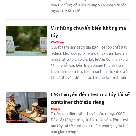
họa D2 cùng viên pin khủng 9.070mAh trước
ngày ra mắt 11/8.
Vì những chuyến biển không ma
túy
Quyết tâm làm sạch địa bàn, loại bỏ chất gây
nghiện khỏi đời sống ngư dân và đảm bảo an
ninh trật tự trên biển, lực lượng Công an xã U
Minh phối hợp Đồn Biên phòng Khánh Tiến
triển khai kiểm tra, test nhanh ma túy đối với
tất cả thuyền viên trước khi cho tàu xuất bến.
CSGT xuyên đêm test ma túy tài xế
container chở sầu riêng
Trước cao điểm vận chuyển sầu riêng, CSGT
Đắk Lắk tăng cường tuần tra xuyên đêm, test
ma túy tài xế container nhằm phòng ngừa tai
nạn giao thông.