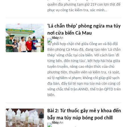
quyền địa phương tạm giữ 219 con lợn thịt để
phục vụ công tác kiểm tra, xác minh…
'Lá chắn thép' phòng ngừa ma túy
nơi cửa biển Cà Mau
Sự phối hợp chặt chẽ giữa Công an và Bộ đội
Biên phòng Cà Mau đã, đang tạo nên 'Lá chắn
thép' vững chắc tại cửa biển. Với cách làm 'đi
từng bến, đến từng tàu', kết hợp hài hòa giữa
tuyên truyền, nâng cao nhận thức của chủ
phương tiện, thuyền viên và kiểm tra, rà soát,
xử lý nghiêm vi phạm; không chỉ giúp giữ sạch
địa bàn, đẩy lùi tệ nạn ma túy mà còn củng cố
vững chắc thế trận ANND, thế trận QPTD trên
biển.
Bài 2: Từ thuốc gây mê y khoa đến
bẫy ma túy núp bóng pod chill