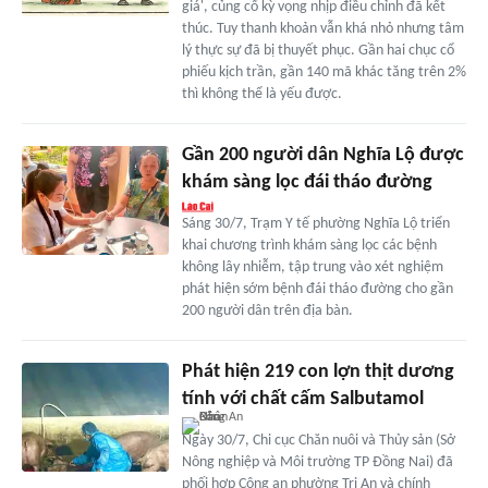
giá', củng cố kỳ vọng nhịp điều chỉnh đã kết
thúc. Tuy thanh khoản vẫn khá nhỏ nhưng tâm
lý thực sự đã bị thuyết phục. Gần hai chục cổ
phiếu kịch trần, gần 140 mã khác tăng trên 2%
thì không thể là yếu được.
Gần 200 người dân Nghĩa Lộ được
khám sàng lọc đái tháo đường
Sáng 30/7, Trạm Y tế phường Nghĩa Lộ triển
khai chương trình khám sàng lọc các bệnh
không lây nhiễm, tập trung vào xét nghiệm
phát hiện sớm bệnh đái tháo đường cho gần
200 người dân trên địa bàn.
Phát hiện 219 con lợn thịt dương
tính với chất cấm Salbutamol
Ngày 30/7, Chi cục Chăn nuôi và Thủy sản (Sở
Nông nghiệp và Môi trường TP Đồng Nai) đã
phối hợp Công an phường Trị An và chính