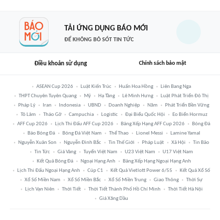
TẢI ỨNG DỤNG BÁO MỚI
ĐỂ KHÔNG BỎ SÓT TIN TỨC
Điều khoản sử dụng
Chính sách bảo mật
ASEAN Cup 2026
Luật Kiến Trúc
Huấn Hoa Hồng
Liên Bang Nga
THPT Chuyên Tuyên Quang
Mỹ
Hạ Tầng
Lê Minh Hưng
Luật Phát Triển Đô Thị
Pháp Lý
Iran
Indonesia
UBND
Doanh Nghiệp
Năm
Phát Triển Bền Vững
Tô Lâm
Tháo Gỡ
Campuchia
Logistic
Đại Biểu Quốc Hội
Eo Biển Hormuz
AFF Cup 2026
Lịch Thi Đấu AFF Cup 2026
Bảng Xếp Hạng AFF Cup 2026
Bóng Đá
Báo Bóng Đá
Bóng Đá Việt Nam
Thể Thao
Lionel Messi
Lamine Yamal
Nguyễn Xuân Son
Nguyễn Đình Bắc
Tin Thế Giới
Pháp Luật
Xã Hội
Tin Bão
Tin Tức
Giá Vàng
Tuyển Việt Nam
U23 Việt Nam
U17 Việt Nam
Kết Quả Bóng Đá
Ngoại Hạng Anh
Bảng Xếp Hạng Ngoại Hạng Anh
Lịch Thi Đấu Ngoại Hạng Anh
Cúp C1
Kết Quả Vietlott Power 6/55
Kết Quả Xổ Số
Xổ Số Miền Nam
Xổ Số Miền Bắc
Xổ Số Miền Trung
Giao Thông
Thời Sự
Lịch Vạn Niên
Thời Tiết
Thời Tiết Thành Phố Hồ Chí Minh
Thời Tiết Hà Nội
Giá Xăng Dầu