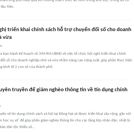
 nhằm ứng phó hiệu quả với những thách thức an ninh trong khu vực, trong đó có
iều Tiên.
ghị triển khai chính sách hỗ trợ chuyển đổi số cho doanh
à vừa
an
 ban hành Kế hoạch số 349/KH-UBND về việc tổ chức hội nghị triển khai chính
 đổi số cho doanh nghiệp nhỏ và vừa nhằm nâng cao năng suất, góp phần thực hiện
g kinh tế 2 con số của thành phố.
uyên truyền để giảm nghèo thông tin về tín dụng chính
n
yền về tín dụng chính sách xã hội tại Đồng Nai sẽ được triển khai sâu rộng, gắn với
n học vụ số' để góp phần giảm nghèo thông tin cho các tầng lớp nhân dân, nhất là
ào dân tộc thiểu số...