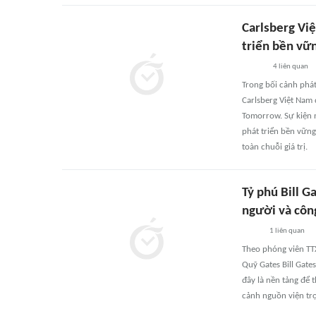
Carlsberg Việ
triển bền vữ
4
liên quan
Trong bối cảnh phát
Carlsberg Việt Nam
Tomorrow. Sự kiện 
phát triển bền vững
toàn chuỗi giá trị.
Tỷ phú Bill 
người và côn
1
liên quan
Theo phóng viên TTX
Quỹ Gates Bill Gate
đây là nền tảng để 
cảnh nguồn viện tr