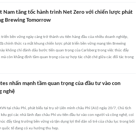
t Nam tăng tốc hành trình Net Zero với chiến lược phát
ng Brewing Tomorrow
 triển bền vững ngày càng trở thành ưu tiên hàng đầu của nhiều doanh nghiệp,
 đã chính thức ra mắt khung chiến lược phát triển bền vững mang tên Brewing
này không chỉ đánh dấu bước tiến quan trọng của Carlsberg trong việc thúc đẩy
 mà còn khẳng định tầm quan trọng của sự hợp tác chặt chẽ giữa các đối tác trong
Gates nhấn mạnh tầm quan trọng của đầu tư vào con
g nghệ
VN tại châu Phi, phát biểu tại trụ sở Liên minh châu Phi (AU) ngày 20/7, Chủ tịch
s kêu gọi các nhà lãnh đạo châu Phi ưu tiên đầu tư vào con người và công nghệ, coi
thúc đẩy tăng trưởng bền vững và tận dụng lợi thế dân số trẻ của châu lục trong bối
ợ quốc tế đang có xu hướng thu hẹp.