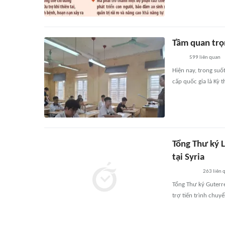
Tầm quan trọn
599
liên quan
Hiện nay, trong suố
cấp quốc gia là Kỳ t
Tổng Thư ký L
tại Syria
263
liên 
Tổng Thư ký Guterre
trợ tiến trình chuy