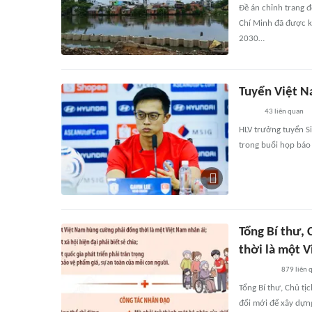
Đề án chỉnh trang đ
Chí Minh đã được k
2030…
Tuyển Việt N
43
liên quan
HLV trưởng tuyển Si
trong buổi họp báo
Tổng Bí thư,
thời là một V
879
liên 
Tổng Bí thư, Chủ t
đổi mới để xây dựn