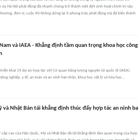
 ủy Hà Nội phát động đã nhanh chóng trở thành một đợt sinh hoạt chính trị sâu
 phương, đơn vị, cuộc thi không dừng lại ở phong trào phát động mà đã biến thành
 Nam và IAEA - Khẳng định tầm quan trọng khoa học công
n
 triển khai 19 dự án hợp tác với Cơ quan Năng lượng nguyên tử quốc tế (IAEA)
Nông nghiệp, y tế, an toàn và an ninh hạt nhân, khoa học vật lý và hóa học...
 và Nhật Bản tái khẳng định thúc đẩy hợp tác an ninh ba
ự cấp cao của Hàn Quốc, Mỹ và Nhật Bản đã tái khẳng định tầm quan trọng của hợp