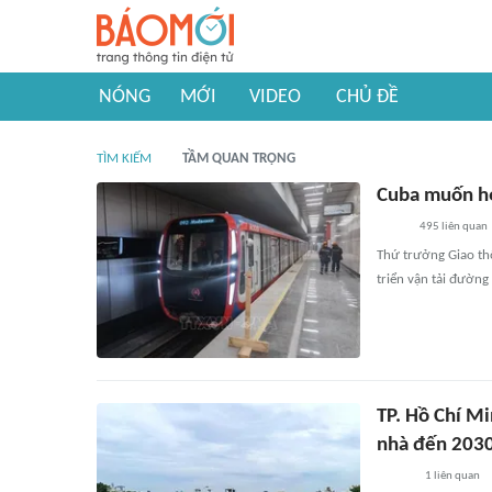
NÓNG
MỚI
VIDEO
CHỦ ĐỀ
TÌM KIẾM
TẦM QUAN TRỌNG
Cuba muốn hợ
495
liên quan
Thứ trưởng Giao th
triển vận tải đường 
TP. Hồ Chí Mi
nhà đến 203
1
liên quan