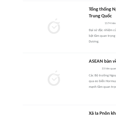
Tổng thống N
Trung Quốc
1574
liên
Đại sứ đặc nhiệm c
bật tầm quan trọng 
Dương.
ASEAN bàn v
33
liên qua
Các Bộ trưởng Ngoạ
qua eo biển Hormuz
mạnh tầm quan trọn
Xã Ia Pnôn k