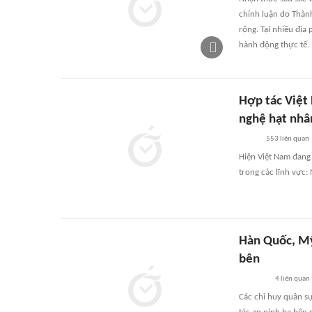
chính luận do Thành
rộng. Tại nhiều địa
hành động thực tế.
Hợp tác Việt
nghệ hạt nhâ
553
liên quan
Hiện Việt Nam đang
trong các lĩnh vực: 
Hàn Quốc, Mỹ
bên
4
liên quan
Các chỉ huy quân s