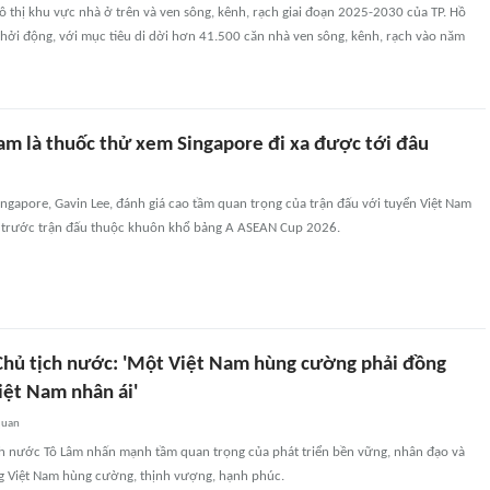
ô thị khu vực nhà ở trên và ven sông, kênh, rạch giai đoạn 2025-2030 của TP. Hồ
hởi động, với mục tiêu di dời hơn 41.500 căn nhà ven sông, kênh, rạch vào năm
am là thuốc thử xem Singapore đi xa được tới đâu
ngapore, Gavin Lee, đánh giá cao tầm quan trọng của trận đấu với tuyển Việt Nam
 trước trận đấu thuộc khuôn khổ bảng A ASEAN Cup 2026.
 Chủ tịch nước: 'Một Việt Nam hùng cường phải đồng
iệt Nam nhân ái'
quan
ịch nước Tô Lâm nhấn mạnh tầm quan trọng của phát triển bền vững, nhân đạo và
g Việt Nam hùng cường, thịnh vượng, hạnh phúc.