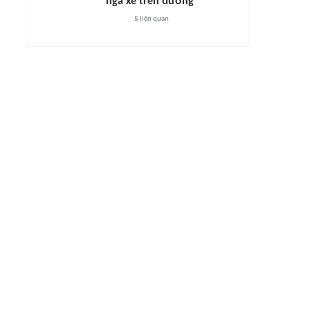
ngã xe trên đường
5
liên quan