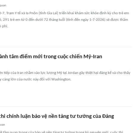
 quan
-7, Trạm Y tế xã Ia Pnôn (tỉnh Gia Lai) triển khai khám sức khỏe định kỳ cho trẻ em
ó, 291 trẻ em từ 0 đến dưới 72 tháng tuổi (tính đến ngày 1-7-2026) sẽ được thăm
 phí.
hành tâm điểm mới trong cuộc chiến Mỹ-Iran
iên tiếp của Iran nhằm vào lực lượng Mỹ tại Jordan gây thiệt hại đáng kể và cho thấy
y càng lớn của nước này đối với Washington.
thi chính luận bảo vệ nền tảng tư tưởng của Đảng
quan
ề tầm quan trọng của bảo vệ nền tảng tư tưởng trong kỷ nguyên mới, cuộc thi