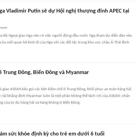
ga Vladimir Putin sẽ dự Hội nghị thượng đỉnh APEC tại
 quan
ủa Bộ Ngoại giao Nga nêu rõ việc người đứng đầu nước Nga tham dự diễn đàn nêu
của mối quan hệ kinh tế của Nga với các đối tác trong khu vực châu Á-Thái Bình
ề Trung Đông, Biển Đông và Myanmar
n
i giao ASEAN kêu gọi các bên kiềm chế ở Trung Đông, khôi phục an toàn hàng hải
; tái khẳng định Myanmar luôn là một phần không thể tách rời của ASEAN; nhấn
g của tự do hàng hải và hàng không ở Biển Đông.
hám sức khỏe định kỳ cho trẻ em dưới 6 tuổi