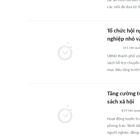
tác an ninh ba bên
các mối đe dọa từ Tr
Tổ chức hội n
nghiệp nhỏ v
161
liên qu
UBND thành phố vừa
sách hỗ trợ chuyển
mục tiêu tăng trưởn
Tăng cường t
sách xã hội
819
liên qua
Hoạt động tuyên tru
phong trào 'Bình dâ
người nghèo, đồng b