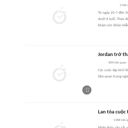
2
liên
Từ ngày 20-7 đến 30
dưới 6 tuổi. Theo đ
khám sức khỏe miễn
Jordan trở t
800
liên quan
Các cuộc tập kích l
tầm quan trọng ngà
Lan tỏa cuộc 
1388
liên 
Nhận thức sâu sắc v