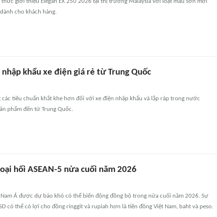
hức giới thiệu Elegan EX 250 2026 tại thị trường Malaysia với loạt màu sơn mới
 dành cho khách hàng.
 nhập khẩu xe điện giá rẻ từ Trung Quốc
 các tiêu chuẩn khắt khe hơn đối với xe điện nhập khẩu và lắp ráp trong nước
ản phẩm đến từ Trung Quốc.
goại hối ASEAN-5 nửa cuối năm 2026
 Nam Á được dự báo khó có thể biến động đồng bộ trong nửa cuối năm 2026. Sự
D có thể có lợi cho đồng ringgit và rupiah hơn là tiền đồng Việt Nam, baht và peso.