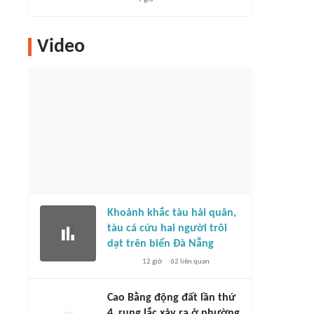
Video
Khoảnh khắc tàu hải quân,
tàu cá cứu hai người trôi
dạt trên biển Đà Nẵng
12 giờ
62
liên quan
Cao Bằng động đất lần thứ
4, rung lắc xảy ra ở phường