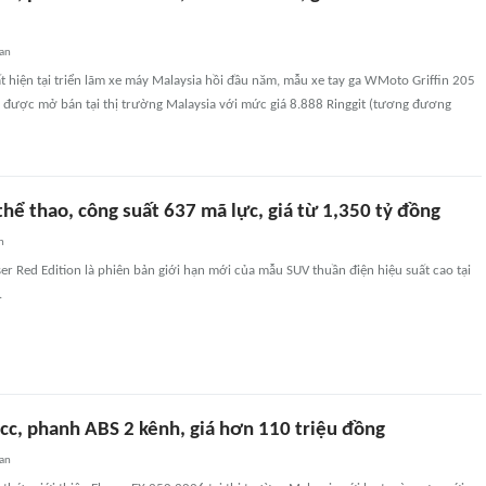
an
ất hiện tại triển lãm xe máy Malaysia hồi đầu năm, mẫu xe tay ga WMoto Griffin 205
 được mở bán tại thị trường Malaysia với mức giá 8.888 Ringgit (tương đương
thể thao, công suất 637 mã lực, giá từ 1,350 tỷ đồng
n
er Red Edition là phiên bản giới hạn mới của mẫu SUV thuần điện hiệu suất cao tại
.
cc, phanh ABS 2 kênh, giá hơn 110 triệu đồng
an