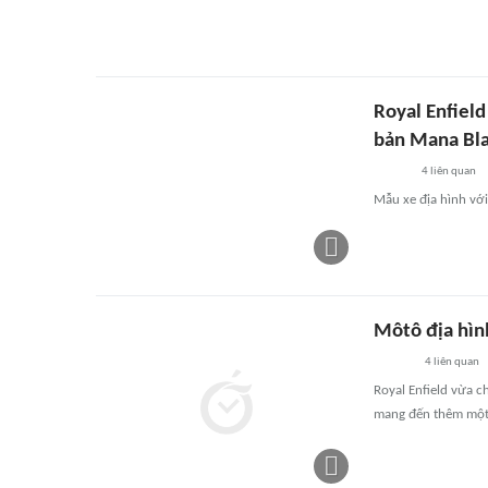
Royal Enfiel
bản Mana Bla
4
liên quan
Mẫu xe địa hình với
Môtô địa hìn
4
liên quan
Royal Enfield vừa c
mang đến thêm một 