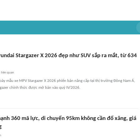
undai Stargazer X 2026 đẹp như SUV sắp ra mắt, từ 634
3
liên quan
bày mẫu xe MPV Stargazer X 2026 phiên bản nâng cấp tại thị trường Đông Nam Á,
rgazer chính thức được mở bán vào quý IV/2026.
ạnh 360 mã lực, di chuyển 95km không cần đổ xăng, giá
g
n