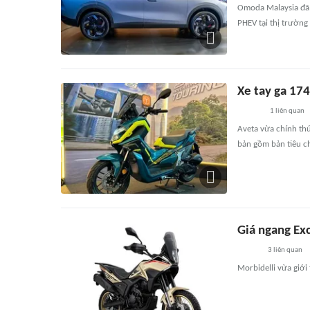
Omoda Malaysia đã
PHEV tại thị trường
Xe tay ga 174
1
liên quan
Aveta vừa chính thứ
bản gồm bản tiêu c
Giá ngang Exc
3
liên quan
Morbidelli vừa giới