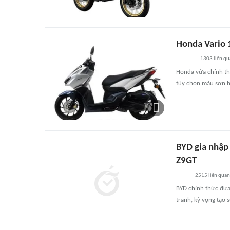
Honda Vario 1
1303
liên qu
Honda vừa chính thứ
tùy chọn màu sơn ho
BYD gia nhập
Z9GT
2515
liên quan
BYD chính thức đưa
tranh, kỳ vọng tạo 