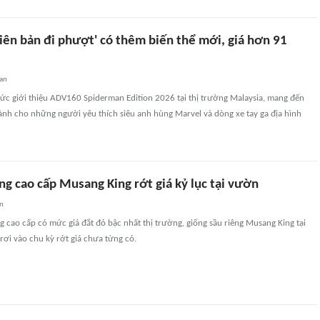
iên bản đi phượt' có thêm biến thể mới, giá hơn 91
an
ức giới thiệu ADV160 Spiderman Edition 2026 tại thị trường Malaysia, mang đến
ành cho những người yêu thích siêu anh hùng Marvel và dòng xe tay ga địa hình
ng cao cấp Musang King rớt giá kỷ lục tại vườn
an
êng cao cấp có mức giá đắt đỏ bậc nhất thị trường, giống sầu riêng Musang King tại
rơi vào chu kỳ rớt giá chưa từng có.