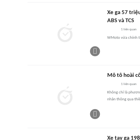
Xe ga 57 triệ
ABS và TCS
1
liên quan
WMoto vừa chính thứ
Mô tô hoài cổ
1
liên quan
Không chỉ là phương
nhân thông qua thiế
Xe tay ga 198