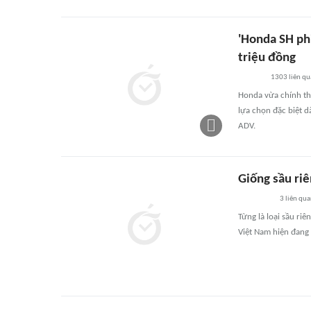
'Honda SH ph
triệu đồng
1303
liên qu
Honda vừa chính th
lựa chọn đặc biệt d
ADV.
Giống sầu riê
3
liên qu
Từng là loại sầu ri
Việt Nam hiện đang 