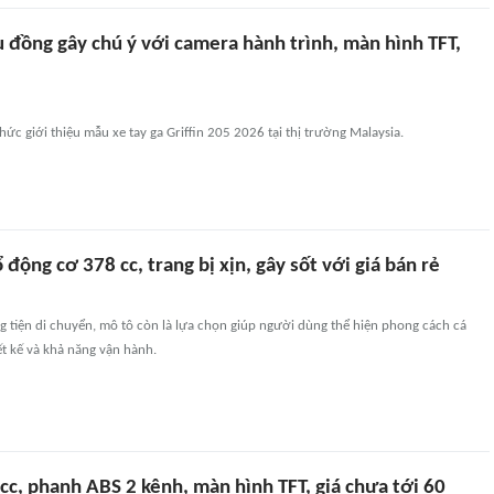
u đồng gây chú ý với camera hành trình, màn hình TFT,
c giới thiệu mẫu xe tay ga Griffin 205 2026 tại thị trường Malaysia.
 động cơ 378 cc, trang bị xịn, gây sốt với giá bán rẻ
 tiện di chuyển, mô tô còn là lựa chọn giúp người dùng thể hiện phong cách cá
t kế và khả năng vận hành.
cc, phanh ABS 2 kênh, màn hình TFT, giá chưa tới 60