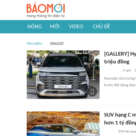
NÓNG
MỚI
VIDEO
CHỦ ĐỀ
TÌM KIẾM
RINGGIT
[GALLERY] Hy
triệu đồng
11 giờ
Hyundai vừa trưng 
trước khi dòng Sta
SUV hạng C m
hơn 1 tỷ đồn
828
liên qua