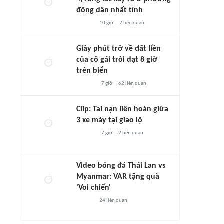
đông dân nhất tỉnh
10 giờ
2
liên quan
Giây phút trở về đất liền
của cô gái trôi dạt 8 giờ
trên biển
7 giờ
62
liên quan
Clip: Tai nạn liên hoàn giữa
3 xe máy tại giao lộ
7 giờ
2
liên quan
Video bóng đá Thái Lan vs
Myanmar: VAR tặng quà
'Voi chiến'
24
liên quan