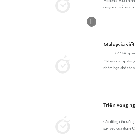
Modenas vừa chính t
cùng một số ưu đãi
Malaysia siết
2515
liên quan
Malaysia sẽ áp dụng
nhằm hạn chế các s
Triển vọng n
Các đồng tiền Đông
suy yếu của đồng US