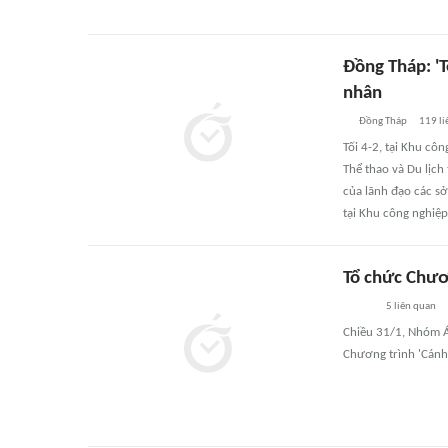
Đồng Tháp: 'T
nhân
Đồng Tháp
119
li
Tối 4-2, tại Khu cô
Thể thao và Du lịch
của lãnh đạo các s
tại Khu công nghiệp
Tổ chức Chươ
5
liên quan
Chiều 31/1, Nhóm Á
Chương trình 'Cánh