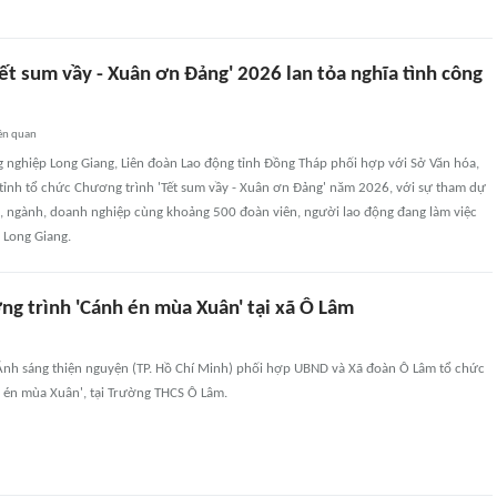
ết sum vầy - Xuân ơn Đảng' 2026 lan tỏa nghĩa tình công
ên quan
ng nghiệp Long Giang, Liên đoàn Lao động tỉnh Đồng Tháp phối hợp với Sở Văn hóa,
 tỉnh tổ chức Chương trình 'Tết sum vầy - Xuân ơn Đảng' năm 2026, với sự tham dự
ở, ngành, doanh nghiệp cùng khoảng 500 đoàn viên, người lao động đang làm việc
 Long Giang.
ng trình 'Cánh én mùa Xuân' tại xã Ô Lâm
nh sáng thiện nguyện (TP. Hồ Chí Minh) phối hợp UBND và Xã đoàn Ô Lâm tổ chức
 én mùa Xuân', tại Trường THCS Ô Lâm.