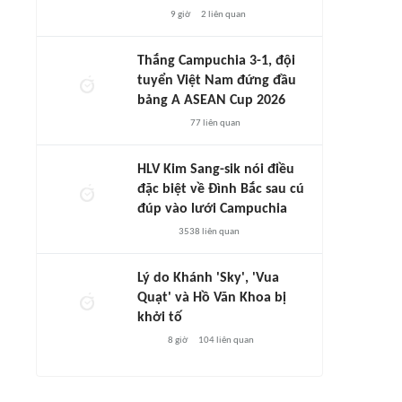
9 giờ
2
liên quan
Thắng Campuchia 3-1, đội
tuyển Việt Nam đứng đầu
bảng A ASEAN Cup 2026
77
liên quan
HLV Kim Sang-sik nói điều
đặc biệt về Đình Bắc sau cú
đúp vào lưới Campuchia
3538
liên quan
Lý do Khánh 'Sky', 'Vua
Quạt' và Hồ Văn Khoa bị
khởi tố
8 giờ
104
liên quan