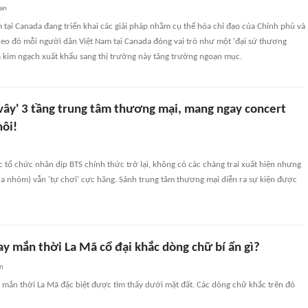
uan
tại Canada đang triển khai các giải pháp nhằm cụ thể hóa chỉ đạo của Chính phủ và
eo đó mỗi người dân Việt Nam tại Canada đóng vai trò như một 'đại sứ thương
a kim ngạch xuất khẩu sang thị trường này tăng trưởng ngoạn mục.
 vây' 3 tầng trung tâm thương mại, mang ngay concert
hôi!
c tổ chức nhân dịp BTS chính thức trở lại, không có các chàng trai xuất hiện nhưng
 nhóm) vẫn 'tự chơi' cực hăng. Sảnh trung tâm thương mại diễn ra sự kiện được
y mắn thời La Mã cổ đại khắc dòng chữ bí ẩn gì?
an
 mắn thời La Mã đặc biệt được tìm thấy dưới mặt đất. Các dòng chữ khắc trên đó