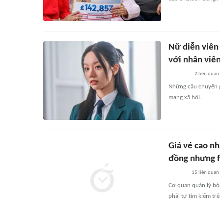
Nữ diễn viên 
với nhân viê
2
liên quan
Những câu chuyện g
mạng xã hội.
Giá vé cao nh
đồng nhưng fa
15
liên quan
Cơ quan quản lý bó
phải tự tìm kiếm tr