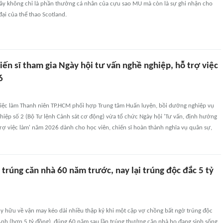
. Đây không chỉ là phần thưởng cá nhân của cựu sao MU mà còn là sự ghi nhận cho
ại của thể thao Scotland.
ến sĩ tham gia Ngày hội tư vấn nghề nghiệp, hỗ trợ việc
6
việc làm Thanh niên TP.HCM phối hợp Trung tâm Huấn luyện, bồi dưỡng nghiệp vụ
hiệp số 2 (Bộ Tư lệnh Cảnh sát cơ động) vừa tổ chức Ngày hội 'Tư vấn, định hướng
rợ việc làm' năm 2026 dành cho học viên, chiến sĩ hoàn thành nghĩa vụ quân sự,
trúng căn nhà 60 năm trước, nay lại trúng độc đắc 5 tỷ
y hữu về vận may kéo dài nhiều thập kỷ khi một cặp vợ chồng bất ngờ trúng độc
nh (hơn 5 tỷ đồng), đúng 60 năm sau lần trúng thưởng căn nhà họ đang sinh sống.