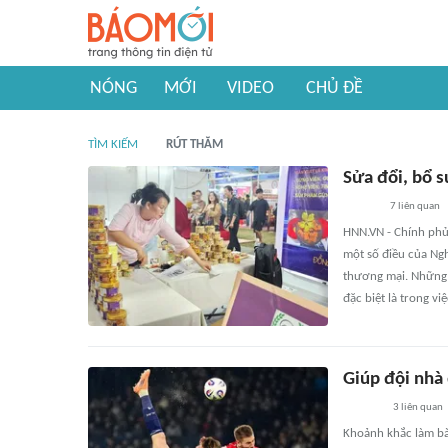
NÓNG
MỚI
VIDEO
CHỦ ĐỀ
TÌM KIẾM
RÚT THĂM
Sửa đổi, bổ 
7
liên quan
HNN.VN - Chính phủ
một số điều của Ngh
thương mại. Những 
đặc biệt là trong vi
Giúp đội nhà
3
liên quan
Khoảnh khắc làm bà