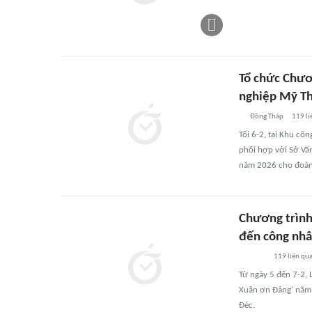
Tổ chức Chươ
nghiệp Mỹ T
Đồng Tháp
119
li
Tối 6-2, tại Khu c
phối hợp với Sở Văn
năm 2026 cho đoàn 
Chương trình
đến công nhâ
119
liên qu
Từ ngày 5 đến 7-2, 
Xuân ơn Đảng' năm 
Đéc.