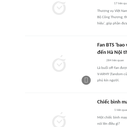
17
liên q
Thương vụ Việt Nam 
Bộ Công Thương, th
hiệu', góp phần đư
Fan BTS 'bao
đến Hà Nội t
284
liên quan
Là buổi off-fan đượ
V-ARMY (fandom của
phủ kín người.
Chiếc bình ma
1
liên qu
Một chiếc bình may
nói lên điều gì?