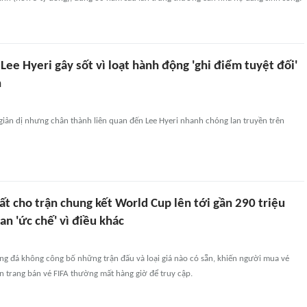
Lee Hyeri gây sốt vì loạt hành động 'ghi điểm tuyệt đối'
n
iản dị nhưng chân thành liên quan đến Lee Hyeri nhanh chóng lan truyền trên
ất cho trận chung kết World Cup lên tới gần 290 triệu
n 'ức chế' vì điều khác
ng đá không công bố những trận đấu và loại giá nào có sẵn, khiến người mua vé
ên trang bán vé FIFA thường mất hàng giờ để truy cập.