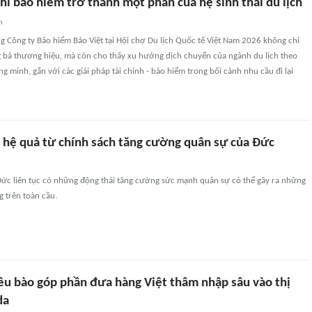
i bảo hiểm trở thành một phần của hệ sinh thái du lịch
n
g Công ty Bảo hiểm Bảo Việt tại Hội chợ Du lịch Quốc tế Việt Nam 2026 không chỉ
 bá thương hiệu, mà còn cho thấy xu hướng dịch chuyển của ngành du lịch theo
g minh, gắn với các giải pháp tài chính - bảo hiểm trong bối cảnh nhu cầu đi lại
 hệ quả từ chính sách tăng cường quân sự của Đức
Đức liên tục có những động thái tăng cường sức mạnh quân sự có thể gây ra những
 trên toàn cầu.
ều bào góp phần đưa hàng Việt thâm nhập sâu vào thị
da