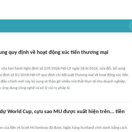
sung quy định về hoạt động xúc tiến thương mại
 vừa ban hành Nghị định số 239/2026/NĐ-CP ngày 26/6/2026, sửa đổi, bổ sung
ị định số 81/2018/NĐ-CP quy định chi tiết Luật Thương mại về hoạt động xúc tiến
điều chỉnh mới này kỳ vọng sẽ tháo gỡ nhiều nút thắt thực tế cho doanh nghiệp,
ệc ứng dụng công nghệ và xử lý rủi ro pháp lý.
 dự World Cup, cựu sao MU được xuất hiện trên... tiền
n của tiền vệ Scott McTominay đã được Ngân hàng Scotland vinh danh bằng cách