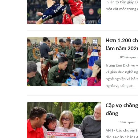
in lên tờ tiền giấy
một cột mốc trọng đ
Hơn 1.200 chi
làm năm 202
82
liên quan
Trung tâm Dịch vụ 
và giáo dục nghề ng
nghề nghiệp và hỗ t
nghĩa vụ công an.
Cặp vợ chồng 
đồng
3
liên quan
ANH - Câu chuyện h
đắc 142.857 bảng A