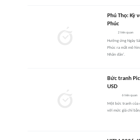
Phú Thọ: Kỳ 
Phúc
2
liên quan
Hưởng ứng Ngày Sác
Phúc ra mắt mô hình
Nhân dân'.
Bức tranh Pic
USD
6
liên quan
Một bức tranh của 
với mức giá chỉ bằn