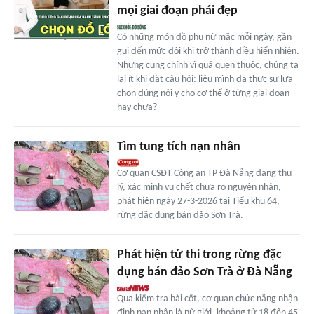
mọi giai đoạn phái đẹp
Có những món đồ phụ nữ mặc mỗi ngày, gần
gũi đến mức đôi khi trở thành điều hiển nhiên.
Nhưng cũng chính vì quá quen thuộc, chúng ta
lại ít khi đặt câu hỏi: liệu mình đã thực sự lựa
chọn đúng nội y cho cơ thể ở từng giai đoạn
hay chưa?
Tìm tung tích nạn nhân
Cơ quan CSĐT Công an TP Đà Nẵng đang thụ
lý, xác minh vụ chết chưa rõ nguyên nhân,
phát hiện ngày 27-3-2026 tại Tiểu khu 64,
rừng đặc dụng bán đảo Sơn Trà.
Phát hiện tử thi trong rừng đặc
dụng bán đảo Sơn Trà ở Đà Nẵng
Qua kiểm tra hài cốt, cơ quan chức năng nhận
định nạn nhân là nữ giới, khoảng từ 18 đến 45