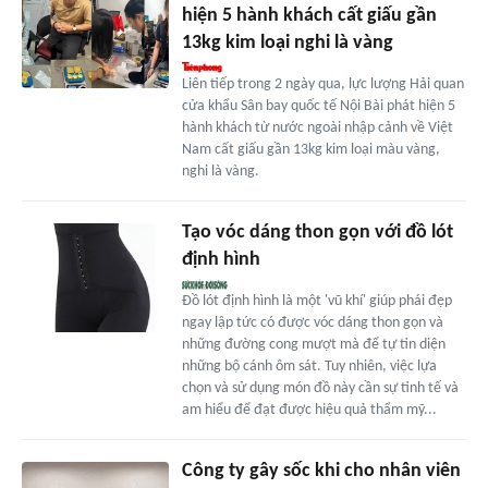
hiện 5 hành khách cất giấu gần
13kg kim loại nghi là vàng
Liên tiếp trong 2 ngày qua, lực lượng Hải quan
cửa khẩu Sân bay quốc tế Nội Bài phát hiện 5
hành khách từ nước ngoài nhập cảnh về Việt
Nam cất giấu gần 13kg kim loại màu vàng,
nghi là vàng.
Tạo vóc dáng thon gọn với đồ lót
định hình
Đồ lót định hình là một 'vũ khí' giúp phái đẹp
ngay lập tức có được vóc dáng thon gọn và
những đường cong mượt mà để tự tin diện
những bộ cánh ôm sát. Tuy nhiên, việc lựa
chọn và sử dụng món đồ này cần sự tinh tế và
am hiểu để đạt được hiệu quả thẩm mỹ...
Công ty gây sốc khi cho nhân viên