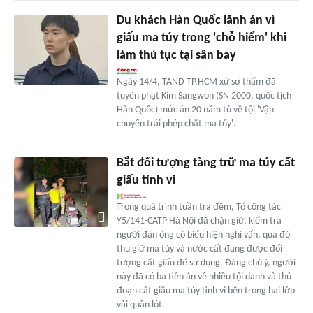
Du khách Hàn Quốc lãnh án vì
giấu ma túy trong 'chỗ hiểm' khi
làm thủ tục tại sân bay
Ngày 14/4, TAND TP.HCM xử sơ thẩm đã
tuyên phạt Kim Sangwon (SN 2000, quốc tịch
Hàn Quốc) mức án 20 năm tù về tội 'Vận
chuyển trái phép chất ma túy'.
Bắt đối tượng tàng trữ ma túy cất
giấu tinh vi
Trong quá trình tuần tra đêm, Tổ công tác
Y5/141-CATP Hà Nội đã chặn giữ, kiểm tra
người đàn ông có biểu hiện nghi vấn, qua đó
thu giữ ma túy và nước cất đang được đối
tượng cất giấu để sử dụng. Đáng chú ý, người
này đã có ba tiền án về nhiều tội danh và thủ
đoạn cất giấu ma túy tinh vi bên trong hai lớp
vải quần lót.