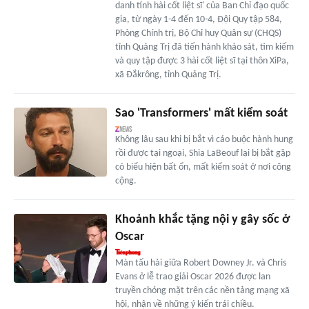
danh tính hài cốt liệt sĩ' của Ban Chỉ đạo quốc
gia, từ ngày 1-4 đến 10-4, Đội Quy tập 584,
Phòng Chính trị, Bộ Chỉ huy Quân sự (CHQS)
tỉnh Quảng Trị đã tiến hành khảo sát, tìm kiếm
và quy tập được 3 hài cốt liệt sĩ tại thôn XiPa,
xã Đắkrông, tỉnh Quảng Trị.
Sao 'Transformers' mất kiểm soát
Không lâu sau khi bị bắt vì cáo buộc hành hung
rồi được tại ngoại, Shia LaBeouf lại bị bắt gặp
có biểu hiện bất ổn, mất kiểm soát ở nơi công
cộng.
Khoảnh khắc tặng nội y gây sốc ở
Oscar
Màn tấu hài giữa Robert Downey Jr. và Chris
Evans ở lễ trao giải Oscar 2026 được lan
truyền chóng mặt trên các nền tảng mạng xã
hội, nhận về những ý kiến trái chiều.