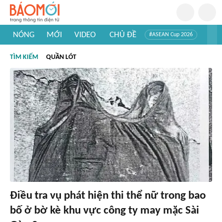
NÓNG
MỚI
VIDEO
CHỦ ĐỀ
#ASEAN Cup 2026
#Trí tuệ nhân tạo
#Mỹ - Iran
#Khám phá Việt Nam
TÌM KIẾM
QUẦN LÓT
#Khám phá thế giới
Điều tra vụ phát hiện thi thể nữ trong bao
bố ở bờ kè khu vực công ty may mặc Sài