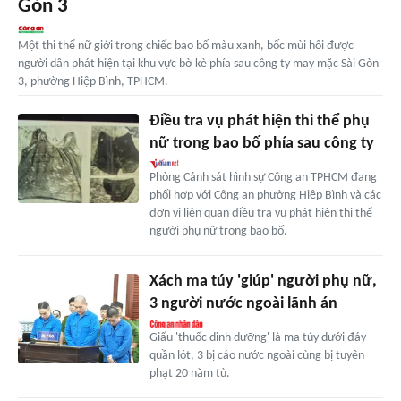
Gòn 3
Một thi thể nữ giới trong chiếc bao bố màu xanh, bốc mùi hôi được
người dân phát hiện tại khu vực bờ kè phía sau công ty may mặc Sài Gòn
3, phường Hiệp Bình, TPHCM.
Điều tra vụ phát hiện thi thể phụ
nữ trong bao bố phía sau công ty
Phòng Cảnh sát hình sự Công an TPHCM đang
phối hợp với Công an phường Hiệp Bình và các
đơn vị liên quan điều tra vụ phát hiện thi thể
người phụ nữ trong bao bố.
Xách ma túy 'giúp' người phụ nữ,
3 người nước ngoài lãnh án
Giấu 'thuốc dinh dưỡng' là ma túy dưới đáy
quần lót, 3 bị cáo nước ngoài cùng bị tuyên
phạt 20 năm tù.