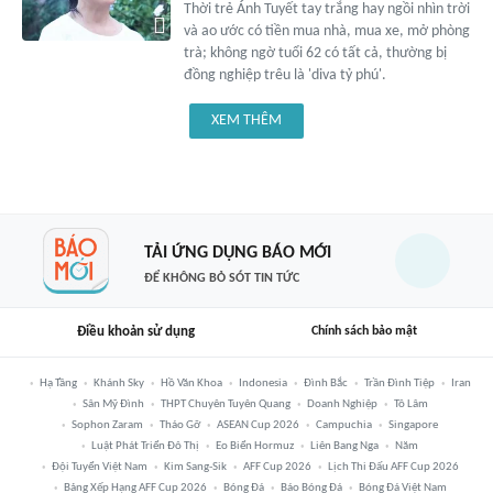
Thời trẻ Ánh Tuyết tay trắng hay ngồi nhìn trời
và ao ước có tiền mua nhà, mua xe, mở phòng
trà; không ngờ tuổi 62 có tất cả, thường bị
đồng nghiệp trêu là 'diva tỷ phú'.
XEM THÊM
TẢI ỨNG DỤNG BÁO MỚI
ĐỂ KHÔNG BỎ SÓT TIN TỨC
Điều khoản sử dụng
Chính sách bảo mật
Hạ Tầng
Khánh Sky
Hồ Văn Khoa
Indonesia
Đình Bắc
Trần Đình Tiệp
Iran
Sân Mỹ Đình
THPT Chuyên Tuyên Quang
Doanh Nghiệp
Tô Lâm
Sophon Zaram
Tháo Gỡ
ASEAN Cup 2026
Campuchia
Singapore
Luật Phát Triển Đô Thị
Eo Biển Hormuz
Liên Bang Nga
Năm
Đội Tuyển Việt Nam
Kim Sang-Sik
AFF Cup 2026
Lịch Thi Đấu AFF Cup 2026
Bảng Xếp Hạng AFF Cup 2026
Bóng Đá
Báo Bóng Đá
Bóng Đá Việt Nam