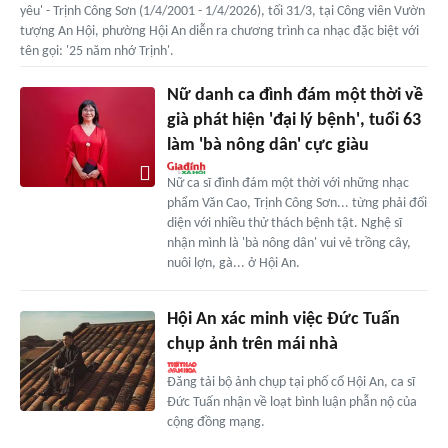
yêu' - Trịnh Công Sơn (1/4/2001 - 1/4/2026), tối 31/3, tại Công viên Vườn
tượng An Hội, phường Hội An diễn ra chương trình ca nhạc đặc biệt với
tên gọi: '25 năm nhớ Trịnh'.
Nữ danh ca đình đám một thời về
già phát hiện 'đại lý bệnh', tuổi 63
làm 'bà nông dân' cực giàu
Nữ ca sĩ đình đám một thời với những nhạc
phẩm Văn Cao, Trịnh Công Sơn... từng phải đối
diện với nhiều thử thách bệnh tật. Nghệ sĩ
nhận mình là 'bà nông dân' vui vẻ trồng cây,
nuôi lợn, gà... ở Hội An.
Hội An xác minh việc Đức Tuấn
chụp ảnh trên mái nhà
Đăng tải bộ ảnh chụp tại phố cổ Hội An, ca sĩ
Đức Tuấn nhận về loạt bình luận phẫn nộ của
cộng đồng mạng.