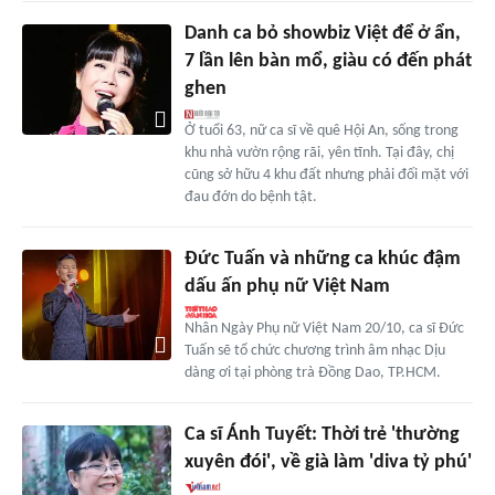
Danh ca bỏ showbiz Việt để ở ẩn,
7 lần lên bàn mổ, giàu có đến phát
ghen
Ở tuổi 63, nữ ca sĩ về quê Hội An, sống trong
khu nhà vườn rộng rãi, yên tĩnh. Tại đây, chị
cũng sở hữu 4 khu đất nhưng phải đối mặt với
đau đớn do bệnh tật.
Đức Tuấn và những ca khúc đậm
dấu ấn phụ nữ Việt Nam
Nhân Ngày Phụ nữ Việt Nam 20/10, ca sĩ Đức
Tuấn sẽ tổ chức chương trình âm nhạc Dịu
dàng ơi tại phòng trà Đồng Dao, TP.HCM.
Ca sĩ Ánh Tuyết: Thời trẻ 'thường
xuyên đói', về già làm 'diva tỷ phú'