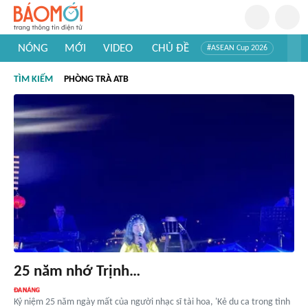
NÓNG
MỚI
VIDEO
CHỦ ĐỀ
#ASEAN Cup 2026
#Trí tuệ nhân tạo
#Mỹ - Iran
#Khám phá Việt Nam
TÌM KIẾM
PHÒNG TRÀ ATB
#Khám phá thế giới
25 năm nhớ Trịnh…
Kỷ niệm 25 năm ngày mất của người nhạc sĩ tài hoa, 'Kẻ du ca trong tình