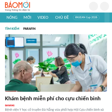
NÓNG
MỚI
VIDEO
CHỦ ĐỀ
#ASEAN Cup 2026
#Trí tuệ nhân tạo
#Mỹ - Iran
#Khám phá Việt Nam
TÌM KIẾM
PARAFIN
#Khám phá thế giới
Khám bệnh miễn phí cho cựu chiến binh
Bệnh viện Y học cổ truyền Đà Nẵng vừa phối hợp Hội Cựu chiến binh xã