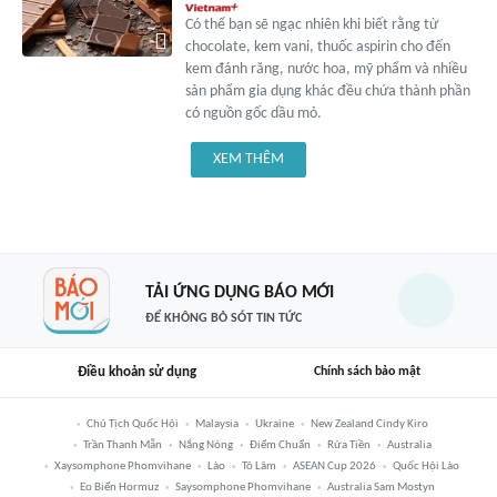
Có thể bạn sẽ ngạc nhiên khi biết rằng từ
chocolate, kem vani, thuốc aspirin cho đến
kem đánh răng, nước hoa, mỹ phẩm và nhiều
sản phẩm gia dụng khác đều chứa thành phần
có nguồn gốc dầu mỏ.
XEM THÊM
TẢI ỨNG DỤNG BÁO MỚI
ĐỂ KHÔNG BỎ SÓT TIN TỨC
Điều khoản sử dụng
Chính sách bảo mật
Chủ Tịch Quốc Hội
Malaysia
Ukraine
New Zealand Cindy Kiro
Trần Thanh Mẫn
Nắng Nóng
Điểm Chuẩn
Rửa Tiền
Australia
Xaysomphone Phomvihane
Lào
Tô Lâm
ASEAN Cup 2026
Quốc Hội Lào
Eo Biển Hormuz
Saysomphone Phomvihane
Australia Sam Mostyn