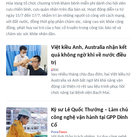
Hòa Vang tổ chức chương trình khám bệnh miễn phí dành cho hội viên
cựu chiến binh, cựu quân nhân trên địa bàn xã. Hoạt động diễn ra từ
ngày 15/7 đến 17/7, nhằm tri ân những người có công với cách mạng,
với đất nước, đồng thời góp phần chăm sóc, nâng cao sức khỏe cộng
đồng, phát huy vai trò của y học cổ truyền trong công tác bảo vệ và
chăm sóc sức khỏe nhân dân.
Việt kiều Anh, Australia nhận kết
quả không ngờ khi về nước điều
trị
Sau nhiều tháng chịu đau đớn, hai Việt kiều từ
Australia và Anh bất ngờ khi khả năng vận
động cải thiện rõ rệt sau liệu trình phục hồi
chức năng tại Bệnh viện Bạch Mai.
Kỹ sư Lê Quốc Thưởng – Làm chủ
công nghệ vận hành tại GPP Dinh
Cố
Với tinh thần trách nhiệm, tư duy công nghệ