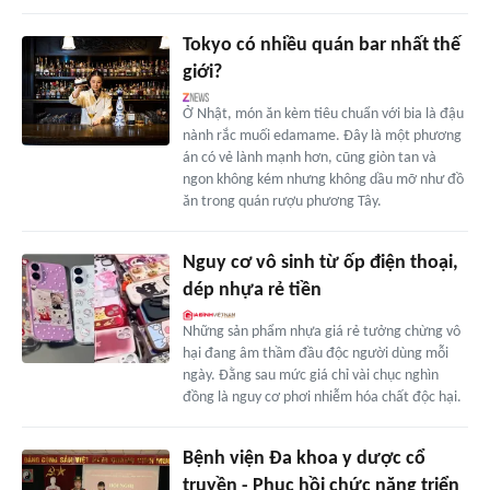
Tokyo có nhiều quán bar nhất thế
giới?
Ở Nhật, món ăn kèm tiêu chuẩn với bia là đậu
nành rắc muối edamame. Đây là một phương
án có vẻ lành mạnh hơn, cũng giòn tan và
ngon không kém nhưng không dầu mỡ như đồ
ăn trong quán rượu phương Tây.
Nguy cơ vô sinh từ ốp điện thoại,
dép nhựa rẻ tiền
Những sản phẩm nhựa giá rẻ tưởng chừng vô
hại đang âm thầm đầu độc người dùng mỗi
ngày. Đằng sau mức giá chỉ vài chục nghìn
đồng là nguy cơ phơi nhiễm hóa chất độc hại.
Bệnh viện Đa khoa y dược cổ
truyền - Phục hồi chức năng triển