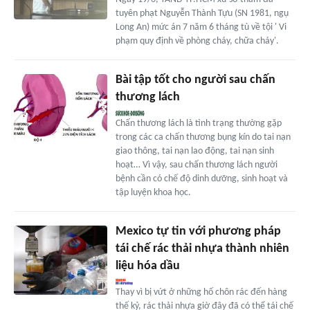
tuyên phạt Nguyễn Thành Tựu (SN 1981, ngụ
Long An) mức án 7 năm 6 tháng tù về tội ' Vi
phạm quy định về phòng cháy, chữa cháy'.
Bài tập tốt cho người sau chấn
thương lách
Chấn thương lách là tình trạng thường gặp
trong các ca chấn thương bụng kín do tai nạn
giao thông, tai nạn lao động, tai nạn sinh
hoạt… Vì vậy, sau chấn thương lách người
bệnh cần có chế độ dinh dưỡng, sinh hoạt và
tập luyện khoa học.
Mexico tự tin với phương pháp
tái chế rác thải nhựa thành nhiên
liệu hóa dầu
Thay vì bị vứt ở những hố chôn rác đến hàng
thế kỷ, rác thải nhựa giờ đây đã có thể tái chế