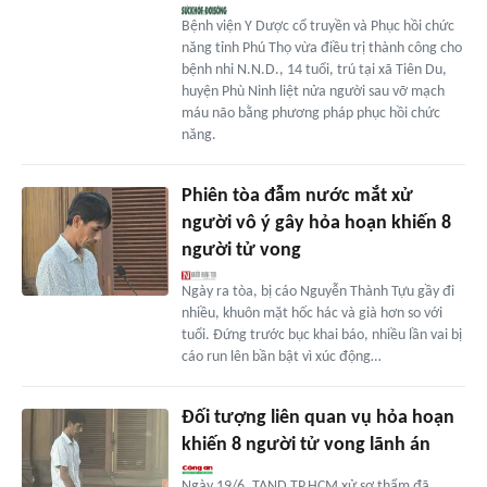
Bệnh viện Y Dược cổ truyền và Phục hồi chức
năng tỉnh Phú Thọ vừa điều trị thành công cho
bệnh nhi N.N.D., 14 tuổi, trú tại xã Tiên Du,
huyện Phù Ninh liệt nửa người sau vỡ mạch
máu não bằng phương pháp phục hồi chức
năng.
Phiên tòa đẫm nước mắt xử
người vô ý gây hỏa hoạn khiến 8
người tử vong
Ngày ra tòa, bị cáo Nguyễn Thành Tựu gầy đi
nhiều, khuôn mặt hốc hác và già hơn so với
tuổi. Đứng trước bục khai báo, nhiều lần vai bị
cáo run lên bần bật vì xúc động…
Đối tượng liên quan vụ hỏa hoạn
khiến 8 người tử vong lãnh án
Ngày 19/6, TAND TP.HCM xử sơ thẩm đã