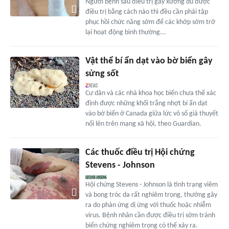
Người bệnh sau điều trị gãy xương dù được
điều trị bằng cách nào thì đều cần phải tập
phục hồi chức năng sớm để các khớp sớm trở
lại hoạt động bình thường...
Vật thể bí ẩn dạt vào bờ biển gây
sửng sốt
Cư dân và các nhà khoa học biển chưa thể xác
định được những khối trắng nhợt bí ẩn dạt
vào bờ biển ở Canada giữa lức vô số giả thuyết
nổi lên trên mạng xã hội, theo Guardian.
Các thuốc điều trị Hội chứng
Stevens - Johnson
Hội chứng Stevens - Johnson là tình trạng viêm
và bong tróc da rất nghiêm trọng, thường gây
ra do phản ứng dị ứng với thuốc hoặc nhiễm
virus. Bệnh nhân cần được điều trị sớm tránh
biến chứng nghiêm trọng có thể xảy ra.