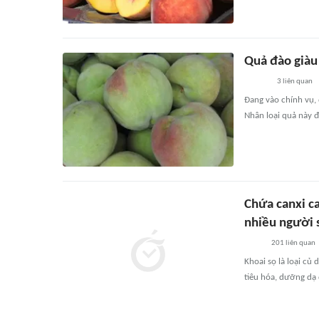
Quả đào giàu
3
liên quan
Đang vào chính vụ,
Nhân loại quả này 
Chứa canxi ca
nhiều người 
201
liên quan
Khoai sọ là loại củ
tiêu hóa, dưỡng dạ