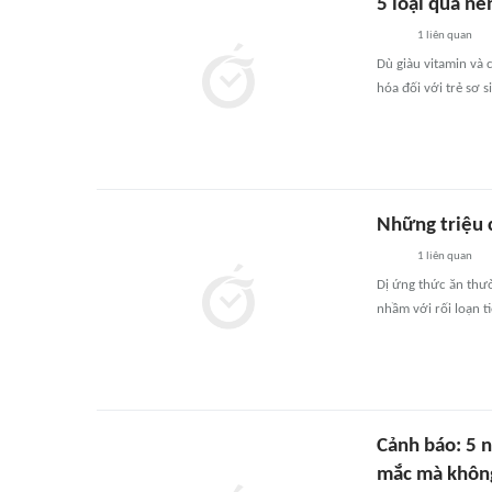
5 loại quả n
1
liên quan
Dù giàu vitamin và c
hóa đối với trẻ sơ s
Những triệu 
1
liên quan
Dị ứng thức ăn thư
nhầm với rối loạn ti
Cảnh báo: 5 
mắc mà khôn