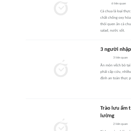
6
liên quan
Cà chua là loại thự
chất chống oxy hóa
thói quen ăn cà ch
salad, nước sốt.
3 người nhập
3
liên quan
Ăn món vếch bò tại
phải cấp cứu, nhiều
định an toàn thực 
Trào lưu ẩm t
lường
2
liên quan