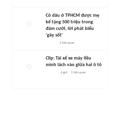
Cô dâu ở TPHCM được mẹ
kế tặng 500 triệu trong
đám cưới, lời phát biểu
'gây sốt'
2
liên quan
Clip: Tài xế xe máy liều
mình lách vào giữa hai ô tô
6 giờ
1
liên quan