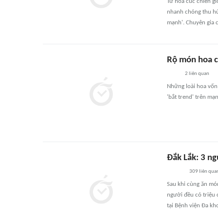
Từ hoa cúc chiên g
nhanh chóng thu hút
mạnh'. Chuyên gia 
Rộ món hoa cú
2
liên quan
Những loài hoa vốn 
'bắt trend' trên mạ
Đắk Lắk: 3 ng
309
liên qua
Sau khi cùng ăn món
người đều có triệu
tại Bệnh viện Đa k