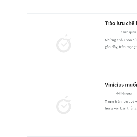
Trào lưu chế 
1
liên quan
Những chậu hoa cúc
gần đây, trên mạng 
Vinicius muố
44
liên quan
Trong trận lượt về 
hùng với bàn thắng 