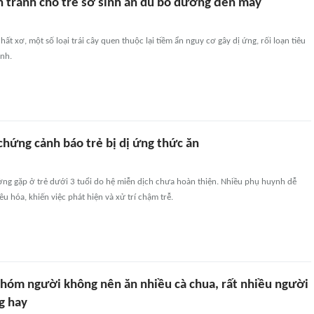
ên tránh cho trẻ sơ sinh ăn dù bổ dưỡng đến mấy
hất xơ, một số loại trái cây quen thuộc lại tiềm ẩn nguy cơ gây dị ứng, rối loạn tiêu
inh.
chứng cảnh báo trẻ bị dị ứng thức ăn
ờng gặp ở trẻ dưới 3 tuổi do hệ miễn dịch chưa hoàn thiện. Nhiều phụ huynh dễ
êu hóa, khiến việc phát hiện và xử trí chậm trễ.
nhóm người không nên ăn nhiều cà chua, rất nhiều người
g hay