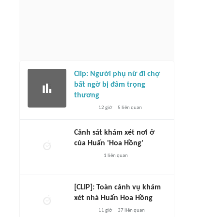
Clip: Người phụ nữ đi chợ
bất ngờ bị đâm trọng
thương
12 giờ
5
liên quan
Cảnh sát khám xét nơi ở
của Huấn 'Hoa Hồng'
1
liên quan
[CLIP]: Toàn cảnh vụ khám
xét nhà Huấn Hoa Hồng
11 giờ
37
liên quan