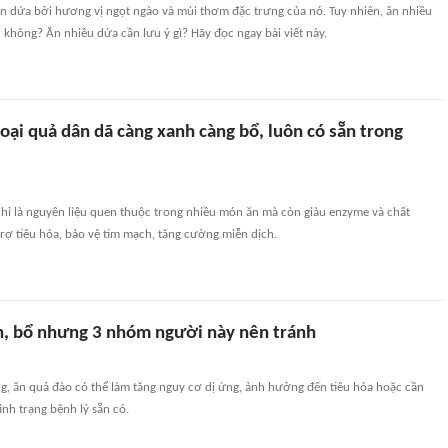
ăn dứa bởi hương vị ngọt ngào và mùi thơm đặc trưng của nó. Tuy nhiên, ăn nhiều
 không? Ăn nhiều dứa cần lưu ý gì? Hãy đọc ngay bài viết này.
oại quả dân dã càng xanh càng bổ, luôn có sẵn trong
hỉ là nguyên liệu quen thuộc trong nhiều món ăn mà còn giàu enzyme và chất
rợ tiêu hóa, bảo vệ tim mạch, tăng cường miễn dịch.
, bổ nhưng 3 nhóm người này nên tránh
g, ăn quả đào có thể làm tăng nguy cơ dị ứng, ảnh hưởng đến tiêu hóa hoặc cần
nh trạng bệnh lý sẵn có.