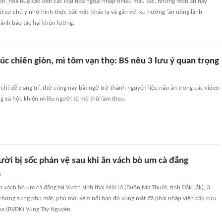
iòn, hoa huệ xào đến các loại hoa ngoại nhập nhiều màu sắc, những món ăn này
 sự chú ý nhờ hình thức bắt mắt, khác lạ và gắn với xu hướng 'ăn uống lành
cảnh báo tác hại khôn lường.
c chiên giòn, mì tôm vạn thọ: BS nêu 3 lưu ý quan trọng
chỉ để trang trí, thờ cúng nay bất ngờ trở thành nguyên liệu nấu ăn trong các video
ng xã hội, khiến nhiều người tò mò thử làm theo.
ười bị sốc phản vệ sau khi ăn vách bò um cà đắng
n
 vách bò um cà đắng tại Vườn sinh thái Mái Lá (Buôn Ma Thuột, tỉnh Đắk Lắk), 3
 chứng sưng phù mặt, phù môi kèm nổi ban đỏ vùng mặt đã phải nhập viện cấp cứu
hoa (BVĐK) Vùng Tây Nguyên.