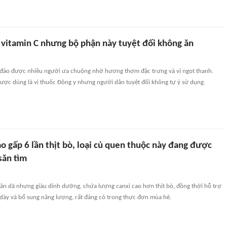
 vitamin C nhưng bộ phận này tuyệt đối không ăn
 đào được nhiều người ưa chuộng nhờ hương thơm đặc trưng và vị ngọt thanh.
được dùng là vị thuốc Đông y nhưng người dân tuyệt đối không tự ý sử dụng.
o gấp 6 lần thịt bò, loại củ quen thuộc này đang được
săn tìm
 dân dã nhưng giàu dinh dưỡng, chứa lượng canxi cao hơn thịt bò, đồng thời hỗ trợ
 dày và bổ sung năng lượng, rất đáng có trong thực đơn mùa hè.