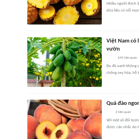
Nhiều người thích 
dứa liệu có nổi mụn
Việt Nam có l
vườn
645
liên quan
Đu đủ xanh không c
chống oxy hóa, hỗ t
Quả đào ngon
2
liên quan
Với một số đối tượn
được cân nhắc do tì