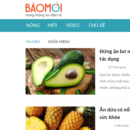
NÓNG
MỚI
VIDEO
CHỦ ĐỀ
TÌM KIẾM
NGỨA MIỆNG
Đừng ăn bơ n
tác dụng
227
liên quan
Quả bơ được nhiều 
nhờ chứa chất béo k
nhiên, không phải 
Ăn dứa có nổ
sức khỏe
5
liên quan