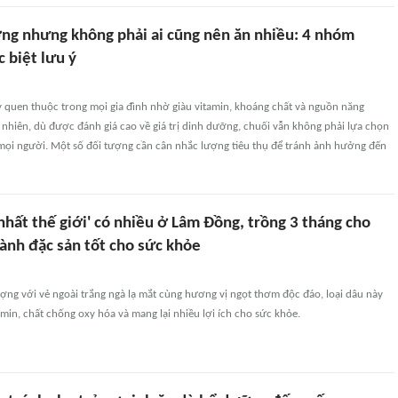
ng nhưng không phải ai cũng nên ăn nhiều: 4 nhóm
 biệt lưu ý
cây quen thuộc trong mọi gia đình nhờ giàu vitamin, khoáng chất và nguồn năng
 nhiên, dù được đánh giá cao về giá trị dinh dưỡng, chuối vẫn không phải lựa chọn
 mọi người. Một số đối tượng cần cân nhắc lượng tiêu thụ để tránh ảnh hưởng đến
 nhất thế giới' có nhiều ở Lâm Đồng, trồng 3 tháng cho
ành đặc sản tốt cho sức khỏe
ợng với vẻ ngoài trắng ngà lạ mắt cùng hương vị ngọt thơm độc đáo, loại dâu này
min, chất chống oxy hóa và mang lại nhiều lợi ích cho sức khỏe.