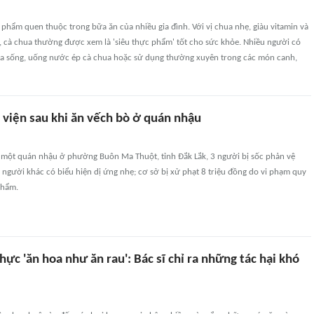
c phẩm quen thuộc trong bữa ăn của nhiều gia đình. Với vị chua nhẹ, giàu vitamin và
, cà chua thường được xem là 'siêu thực phẩm' tốt cho sức khỏe. Nhiều người có
ua sống, uống nước ép cà chua hoặc sử dụng thường xuyên trong các món canh,
 viện sau khi ăn vếch bò ở quán nhậu
 một quán nhậu ở phường Buôn Ma Thuột, tỉnh Đắk Lắk, 3 người bị sốc phản vệ
 người khác có biểu hiện dị ứng nhẹ; cơ sở bị xử phạt 8 triệu đồng do vi phạm quy
phẩm.
hực 'ăn hoa như ăn rau': Bác sĩ chỉ ra những tác hại khó