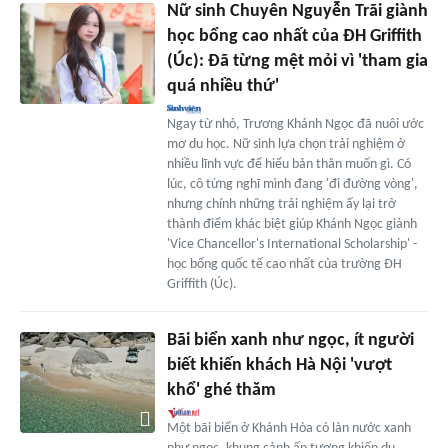
Nữ sinh Chuyên Nguyễn Trãi giành
học bổng cao nhất của ĐH Griffith
(Úc): Đã từng mệt mỏi vì 'tham gia
quá nhiều thứ'
Ngay từ nhỏ, Trương Khánh Ngọc đã nuôi ước
mơ du học. Nữ sinh lựa chọn trải nghiệm ở
nhiều lĩnh vực để hiểu bản thân muốn gì. Có
lúc, cô từng nghĩ mình đang 'đi đường vòng',
nhưng chính những trải nghiệm ấy lại trở
thành điểm khác biệt giúp Khánh Ngọc giành
'Vice Chancellor's International Scholarship' -
học bổng quốc tế cao nhất của trường ĐH
Griffith (Úc).
Bãi biển xanh như ngọc, ít người
biết khiến khách Hà Nội 'vượt
khổ' ghé thăm
Một bãi biển ở Khánh Hòa có làn nước xanh