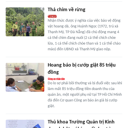
Thả chim về rừng
Nhận thức được ý nghĩa của việc bảo vệ động
vật hoang dã, ông Huỳnh Ngọc (1972, trú xã
Thạnh Mỹ, TP Đà Nẵng) đã chủ động mang 4
cá thể chim đang nuôi (2 cá thể chích chòe
lửa, 1 cá thể chích chòe than và 1 cá thể chào
mào) đến UBND xã Thạnh Mỹ giao nộp.
Hoang báo bị cướp giật 85 triệu
đồng
Do lo sợ phải bồi thường và bị đuổi việc sau khi
làm mất 85 triệu đồng tiền doanh thu của
quán ăn, một người phụ nữ tại TP Hồ Chí Minh
đã đến Cơ quan Công an báo án giả bị cướp
giật.
Thủ khoa Trường Quản trị Kinh