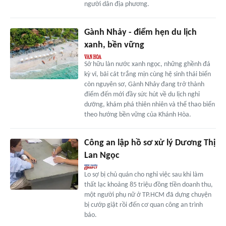
người dân địa phương.
Gành Nhảy - điểm hẹn du lịch
xanh, bền vững
Sở hữu làn nước xanh ngọc, những ghềnh đá
kỳ vĩ, bãi cát trắng mịn cùng hệ sinh thái biển
còn nguyên sơ, Gành Nhảy đang trở thành
điểm đến mới đầy sức hút về du lịch nghỉ
dưỡng, khám phá thiên nhiên và thể thao biển
theo hướng bền vững của Khánh Hòa.
Công an lập hồ sơ xử lý Dương Thị
Lan Ngọc
Lo sợ bị chủ quán cho nghỉ việc sau khi làm
thất lạc khoảng 85 triệu đồng tiền doanh thu,
một người phụ nữ ở TP.HCM đã dựng chuyện
bị cướp giật rồi đến cơ quan công an trình
báo.