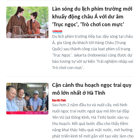
Làn sóng du lịch phim trường mới
khuấy động châu Á với dư âm
'Trục ngọc', 'Trò chơi con mực'
Du lịch phim trường tiếp tục dậy sóng tại châu
Á, gia tăng du khách tới Hàng Châu (Trung
Quốc) sau thành công của loạt phim cổ trang
'Trục Ngọc'. Jakarta (Indonesia) cũng được dự
báo tương tự với sự kiện 'Trải nghiệm nhập vai
Trò chơi con mực'.
Cận cảnh thu hoạch ngọc trai quy
mô lớn nhất ở Hà Tĩnh
Sau hơn 2 năm đầu tư và nuôi cấy, mô hình
nuôi ngọc trai nước ngọt quy mô lớn tại đập
Yên Vũ (xã Đông Kinh, Hà Tĩnh) bước vào vụ
thu hoạch. Kết quả bước đầu cho thấy tiềm
năng khai thác hiệu quả mặt nước, mở hướng
phát triển kinh tế mới gắn với tạo việc làm cho