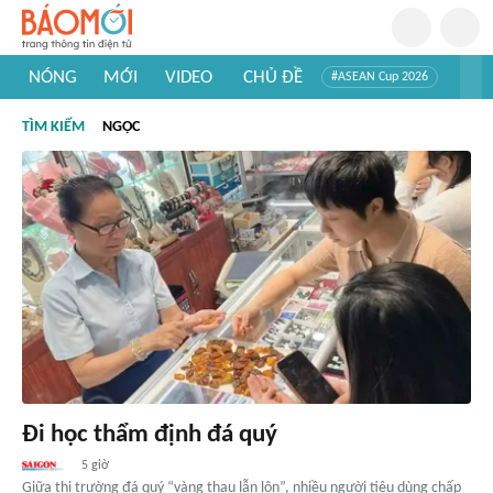
NÓNG
MỚI
VIDEO
CHỦ ĐỀ
#ASEAN Cup 2026
#Trí tuệ nhân tạo
#Mỹ - Iran
#Khám phá Việt Nam
TÌM KIẾM
NGỌC
#Khám phá thế giới
Đi học thẩm định đá quý
5 giờ
Giữa thị trường đá quý “vàng thau lẫn lộn”, nhiều người tiêu dùng chấp