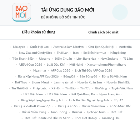
TẢI ỨNG DỤNG BÁO MỚI
ĐỂ KHÔNG BỎ SÓT TIN TỨC
Điều khoản sử dụng
Chính sách bảo mật
Malaysia
Quốc Hội Lào
Australia Sam Mostyn
Chủ Tịch Quốc Hội
Australia
New Zealand Cindy Kiro
Thái Lan
Iran
Eo Biển Hormuz
Nắng Nóng
Trần Thanh Mẫn
Ukraine
Điểm Chuẩn
Liên Bang Nga
New Zealand
Tô Lâm
ASEAN Cup 2026
Luật Dầu Khí
Mũi Nghê
Xaysomphone Phomvihane
Myanmar
AFF Cup 2026
Lịch Thi Đấu AFF Cup 2026
Bảng Xếp Hạng AFF Cup 2026
Bóng Đá
Báo Bóng Đá
Bóng Đá Việt Nam
Thể Thao
Lionel Messi
Lamine Yamal
Nguyễn Xuân Son
Nguyễn Đình Bắc
Tin Thế Giới
Pháp Luật
Xã Hội
Tin Bão
Tin Tức
Giá Vàng
Tuyển Việt Nam
U23 Việt Nam
U17 Việt Nam
Kết Quả Bóng Đá
Ngoại Hạng Anh
Bảng Xếp Hạng Ngoại Hạng Anh
Lịch Thi Đấu Ngoại Hạng Anh
Cúp C1
Kết Quả Vietlott Power 6/55
Kết Quả Xổ Số
Xổ Số Miền Nam
Xổ Số Miền Bắc
Xổ Số Miền Trung
Giao Thông
Thời Sự
Lịch Vạn Niên
Thời Tiết
Thời Tiết Thành Phố Hồ Chí Minh
Thời Tiết Hà Nội
Giá Xăng Dầu