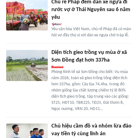
Chú rể Pháp đem dàn xe ngựa đi
rước vợ ở Thái Nguyên sau 6 năm
yêu
Yêu văn hóa Việt Nam, chú rể Pháp đã có màn
hỏi vợ đầy thú vị với dàn xe ngựa chở tráp lễ.
Diện tích gieo trồng vụ mùa ở xã
Sơn Đồng đạt hơn 337ha
Phòng Kinh tế xã Sơn Đồng cho biết: Vụ mùa
năm 2026, toàn xã gieo trồng tổng diện tích
hơn 337ha, gồm: Cây lúa 74,4ha, trong đó
nhóm giống lúa chất lượng chiếm tỷ lệ 80%
diện tích gieo trồng, tập trung vào các giống:
ST25, HĐT10, TBR225, TĐ25, Đài thơm 8,
Ngọc nương, VRN 20, HD11…
Chủ hiệu cầm đồ và nhóm lừa đảo
vay tiền tỷ cùng lĩnh án