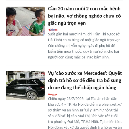
Gần 20 năm nuôi 2 con mắc bệnh
bại não, vợ chồng nghèo chưa có
giấc ngủ trọn vẹn
Suốt gần hai mươi năm, chị Trần Thị Ngọc (ở
Hà Tĩnh) chưa từng có một giấc ngủ trọn vẹn.
Còn chồng chị vẫn ngày ngày đi phụ hồ để
kiếm tiền mua thuốc, duy trì sự sống cho hai
người con cùng mắc bại não bẩm sinh.
Vụ 'cào xước xe Mercedes': Quyết
định trả hồ sơ để điều tra bổ sung
do xe đang thế chấp ngân hàng
Chiều ngày 23/7/2026, tại Tòa án nhân dân
khu vực 4 – TP. Hà Nội đã diễn ra phiên xét xử
sơ thẩm vụ án hình sự 'Cố ý làm hư hỏng tài
sản' đối với bị cáo Mai Thị Bích Vân (65 tuổi,
trú phường Đại Mỗ, TP.Hà Nội). Tại phiên tòa,
Hội đồng xét xử đã quyết định trả hồ sơ vụ án