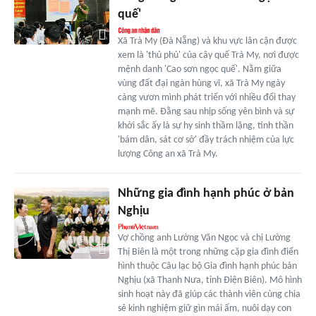
quế'
Xã Trà My (Đà Nẵng) và khu vực lân cận được
xem là 'thủ phủ' của cây quế Trà My, nơi được
mệnh danh 'Cao sơn ngọc quế'. Nằm giữa
vùng đất đại ngàn hùng vĩ, xã Trà My ngày
càng vươn mình phát triển với nhiều đổi thay
mạnh mẽ. Đằng sau nhịp sống yên bình và sự
khởi sắc ấy là sự hy sinh thầm lặng, tinh thần
'bám dân, sát cơ sở' đầy trách nhiệm của lực
lượng Công an xã Trà My.
Những gia đình hạnh phúc ở bản
Nghịu
Vợ chồng anh Lường Văn Ngọc và chị Lường
Thị Biên là một trong những cặp gia đình điển
hình thuộc Câu lạc bộ Gia đình hạnh phúc bản
Nghịu (xã Thanh Nưa, tỉnh Điện Biên). Mô hình
sinh hoạt này đã giúp các thành viên cùng chia
sẻ kinh nghiệm giữ gìn mái ấm, nuôi dạy con