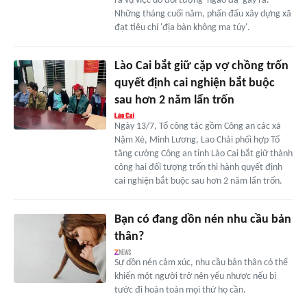
ra vụ việc do đối tượng 'ngáo đá' gây ra.
Những tháng cuối năm, phấn đấu xây dựng xã
đạt tiêu chí 'địa bàn không ma túy'.
Lào Cai bắt giữ cặp vợ chồng trốn
quyết định cai nghiện bắt buộc
sau hơn 2 năm lẩn trốn
Ngày 13/7, Tổ công tác gồm Công an các xã
Nậm Xé, Minh Lương, Lao Chải phối hợp Tổ
tăng cường Công an tỉnh Lào Cai bắt giữ thành
công hai đối tượng trốn thi hành quyết định
cai nghiện bắt buộc sau hơn 2 năm lẩn trốn.
Bạn có đang dồn nén nhu cầu bản
thân?
Sự dồn nén cảm xúc, nhu cầu bản thân có thể
khiến một người trở nên yếu nhược nếu bị
tước đi hoàn toàn mọi thứ họ cần.