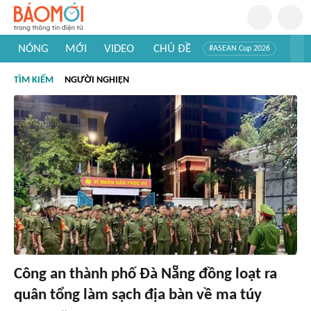
NÓNG
MỚI
VIDEO
CHỦ ĐỀ
#ASEAN Cup 2026
#Trí tuệ nhân tạo
#Mỹ - Iran
#Khám phá Việt Nam
TÌM KIẾM
NGƯỜI NGHIỆN
#Khám phá thế giới
Công an thành phố Đà Nẵng đồng loạt ra
quân tổng làm sạch địa bàn về ma túy