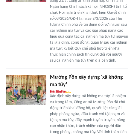
Sáng 21/7, Công an tỉnh phối hợp Chi nhánh
Ngân hàng Chính sách xã hội (NHCSXH) tỉnh tổ
chức Hội nghị triển khai thực hiện Quyết định
số 08/2026/QĐ-TTg ngày 3/3/2026 của Thủ
tướng Chính phủ về tín dụng đối với người sau
cai nghiện ma túy và các giải pháp nâng cao
hiệu quả công tác cai nghiện ma túy tự nguyện
tại gia đình, cộng đồng, quản lý sau cai nghiện
ma túy; ký kết Quy chế phối hợp triển khai
thực hiện chính sách tín dụng đối với người
sau cai nghiện ma túy trên địa bàn tỉnh.
Mường Pồn xây dựng 'xã không
ma túy'
Xác định xây dựng 'xã không ma túy' là nhiệm
vụ trọng tâm, Công an xã Mường Pồn đã chủ
động triển khai đồng bộ, quyết liệt các giải
pháp phòng ngừa, đấu tranh với tội phạm và
tệ nạn ma túy; đẩy mạnh tuyên truyền, nâng
cao nhận thức, trách nhiệm của người dân
trong phòng, chống ma túy. Với tinh thần kiên