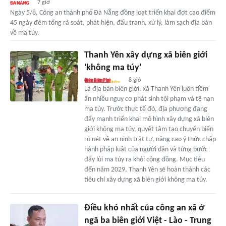
7 giờ
Ngày 5/8, Công an thành phố Đà Nẵng đồng loạt triển khai đợt cao điểm
45 ngày đêm tổng rà soát, phát hiện, đấu tranh, xử lý, làm sạch địa bàn
về ma túy.
Thanh Yên xây dựng xã biên giới
'không ma túy'
8 giờ
Là địa bàn biên giới, xã Thanh Yên luôn tiềm
ẩn nhiều nguy cơ phát sinh tội phạm và tệ nạn
ma túy. Trước thực tế đó, địa phương đang
đẩy mạnh triển khai mô hình xây dựng xã biên
giới không ma túy, quyết tâm tạo chuyển biến
rõ nét về an ninh trật tự, nâng cao ý thức chấp
hành pháp luật của người dân và từng bước
đẩy lùi ma túy ra khỏi cộng đồng. Mục tiêu
đến năm 2029, Thanh Yên sẽ hoàn thành các
tiêu chí xây dựng xã biên giới không ma túy.
Điều khó nhất của công an xã ở
ngã ba biên giới Việt - Lào - Trung