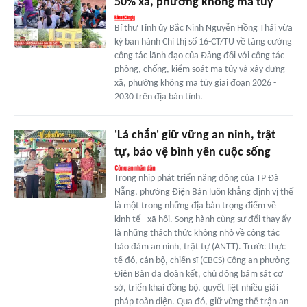
50% xã, phường không ma túy
Bí thư Tỉnh ủy Bắc Ninh Nguyễn Hồng Thái vừa
ký ban hành Chỉ thị số 16-CT/TU về tăng cường
công tác lãnh đạo của Đảng đối với công tác
phòng, chống, kiểm soát ma túy và xây dựng
xã, phường không ma túy giai đoạn 2026 -
2030 trên địa bàn tỉnh.
'Lá chắn' giữ vững an ninh, trật
tự, bảo vệ bình yên cuộc sống
Trong nhịp phát triển năng động của TP Đà
Nẵng, phường Điện Bàn luôn khẳng định vị thế
là một trong những địa bàn trọng điểm về
kinh tế - xã hội. Song hành cùng sự đổi thay ấy
là những thách thức không nhỏ về công tác
bảo đảm an ninh, trật tự (ANTT). Trước thực
tế đó, cán bộ, chiến sĩ (CBCS) Công an phường
Điện Bàn đã đoàn kết, chủ động bám sát cơ
sở, triển khai đồng bộ, quyết liệt nhiều giải
pháp toàn diện. Qua đó, giữ vững thế trận an