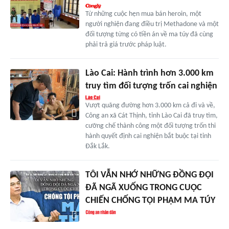
Từ những cuộc hẹn mua bán heroin, một
người nghiện đang điều trị Methadone và một
đối tượng từng có tiền án về ma túy đã cùng
phải trả giá trước pháp luật.
Lào Cai: Hành trình hơn 3.000 km
truy tìm đối tượng trốn cai nghiện
Vượt quãng đường hơn 3.000 km cả đi và về,
Công an xã Cát Thịnh, tỉnh Lào Cai đã truy tìm,
cưỡng chế thành công một đối tượng trốn thi
hành quyết định cai nghiện bắt buộc tại tỉnh
Đắk Lắk.
TÔI VẪN NHỚ NHỮNG ĐỒNG ĐỘI
ĐÃ NGÃ XUỐNG TRONG CUỘC
CHIẾN CHỐNG TỘI PHẠM MA TÚY