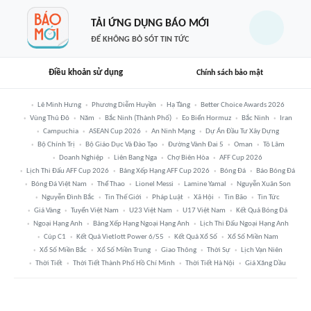
TẢI ỨNG DỤNG BÁO MỚI
ĐỂ KHÔNG BỎ SÓT TIN TỨC
Điều khoản sử dụng
Chính sách bảo mật
Lê Minh Hưng
Phương Diễm Huyền
Hạ Tầng
Better Choice Awards 2026
Vùng Thủ Đô
Năm
Bắc Ninh (thành Phố)
Eo Biển Hormuz
Bắc Ninh
Iran
Campuchia
ASEAN Cup 2026
An Ninh Mạng
Dự Án Đầu Tư Xây Dựng
Bộ Chính Trị
Bộ Giáo Dục Và Đào Tạo
Đường Vành Đai 5
Oman
Tô Lâm
Doanh Nghiệp
Liên Bang Nga
Chợ Biên Hòa
AFF Cup 2026
Lịch Thi Đấu AFF Cup 2026
Bảng Xếp Hạng AFF Cup 2026
Bóng Đá
Báo Bóng Đá
Bóng Đá Việt Nam
Thể Thao
Lionel Messi
Lamine Yamal
Nguyễn Xuân Son
Nguyễn Đình Bắc
Tin Thế Giới
Pháp Luật
Xã Hội
Tin Bão
Tin Tức
Giá Vàng
Tuyển Việt Nam
U23 Việt Nam
U17 Việt Nam
Kết Quả Bóng Đá
Ngoại Hạng Anh
Bảng Xếp Hạng Ngoại Hạng Anh
Lịch Thi Đấu Ngoại Hạng Anh
Cúp C1
Kết Quả Vietlott Power 6/55
Kết Quả Xổ Số
Xổ Số Miền Nam
Xổ Số Miền Bắc
Xổ Số Miền Trung
Giao Thông
Thời Sự
Lịch Vạn Niên
Thời Tiết
Thời Tiết Thành Phố Hồ Chí Minh
Thời Tiết Hà Nội
Giá Xăng Dầu