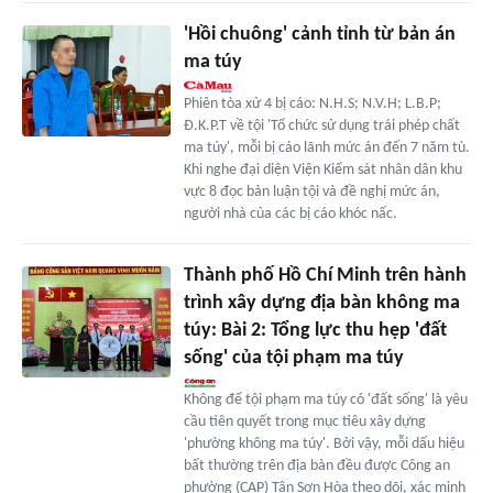
'Hồi chuông' cảnh tỉnh từ bản án
ma túy
Phiên tòa xử 4 bị cáo: N.H.S; N.V.H; L.B.P;
Ð.K.P.T về tội 'Tổ chức sử dụng trái phép chất
ma túy', mỗi bị cáo lãnh mức án đến 7 năm tù.
Khi nghe đại diện Viện Kiểm sát nhân dân khu
vực 8 đọc bản luận tội và đề nghị mức án,
người nhà của các bị cáo khóc nấc.
Thành phố Hồ Chí Minh trên hành
trình xây dựng địa bàn không ma
túy: Bài 2: Tổng lực thu hẹp 'đất
sống' của tội phạm ma túy
Không để tội phạm ma túy có 'đất sống' là yêu
cầu tiên quyết trong mục tiêu xây dựng
'phường không ma túy'. Bởi vậy, mỗi dấu hiệu
bất thường trên địa bàn đều được Công an
phường (CAP) Tân Sơn Hòa theo dõi, xác minh