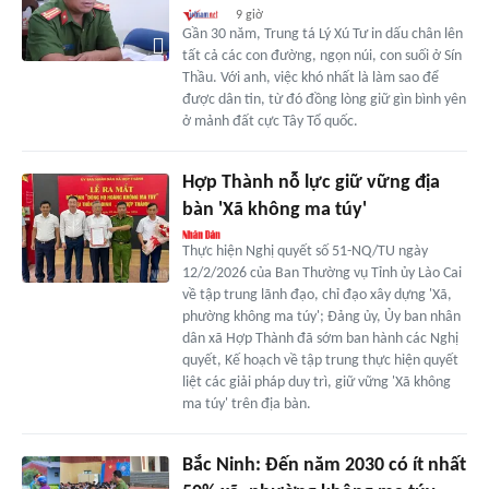
9 giờ
Gần 30 năm, Trung tá Lý Xú Tư in dấu chân lên
tất cả các con đường, ngọn núi, con suối ở Sín
Thầu. Với anh, việc khó nhất là làm sao để
được dân tin, từ đó đồng lòng giữ gìn bình yên
ở mảnh đất cực Tây Tổ quốc.
Hợp Thành nỗ lực giữ vững địa
bàn 'Xã không ma túy'
Thực hiện Nghị quyết số 51-NQ/TU ngày
12/2/2026 của Ban Thường vụ Tỉnh ủy Lào Cai
về tập trung lãnh đạo, chỉ đạo xây dựng 'Xã,
phường không ma túy'; Đảng ủy, Ủy ban nhân
dân xã Hợp Thành đã sớm ban hành các Nghị
quyết, Kế hoạch về tập trung thực hiện quyết
liệt các giải pháp duy trì, giữ vững 'Xã không
ma túy' trên địa bàn.
Bắc Ninh: Đến năm 2030 có ít nhất