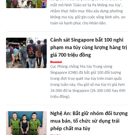
mắt mô hình 'Giáo xứ Sa Pa không ma túy',
nhằm thực hiện mục tiêu xây dựng phường
không ma túy, giữ gìn cuộc sống bình yên, an
toàn và hạnh phúc cho Nhân dân.
Cảnh sát Singapore bắt 100 nghi
phạm ma túy cùng lượng hàng trị
giá 700 triệu đồng
Cục Phòng chống Ma túy Trung ương
Singapore (CNB) đã bắt giữ 100 đối tượng
trong đợt truy quét ma túy trên toàn quốc
trong tuần này, thu giữ số ma túy trị giá hơn
34.000 đô la Singapore (26.300 USD hay 690
triệu đồng).
Nghệ An: Bắt giữ nhóm đối tượng
mua bán, tổ chức sử dụng trái
phép chất ma túy