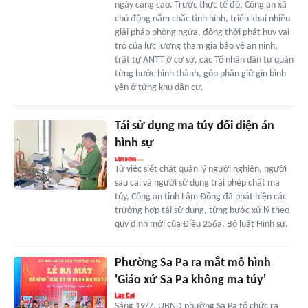
ngày càng cao. Trước thực tế đó, Công an xã
chủ động nắm chắc tình hình, triển khai nhiều
giải pháp phòng ngừa, đồng thời phát huy vai
trò của lực lượng tham gia bảo vệ an ninh,
trật tự ANTT ở cơ sở, các Tổ nhân dân tự quản
từng bước hình thành, góp phần giữ gìn bình
yên ở từng khu dân cư.
Tái sử dụng ma túy đối diện án
hình sự
Từ việc siết chặt quản lý người nghiện, người
sau cai và người sử dụng trái phép chất ma
túy, Công an tỉnh Lâm Đồng đã phát hiện các
trường hợp tái sử dụng, từng bước xử lý theo
quy định mới của Điều 256a, Bộ luật Hình sự.
Phường Sa Pa ra mắt mô hình
'Giáo xứ Sa Pa không ma túy'
Sáng 19/7, UBND phường Sa Pa tổ chức ra